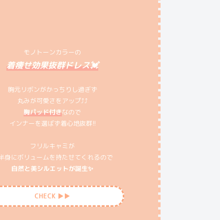
モノトーンカラーの
着痩せ効果抜群ドレス💓
胸元リボンがかっちりし過ぎず
丸みが可愛さをアップ⤴️⤴️
胸パッド付き
なので
インナーを選ばず着心地抜群!!
フリルキャミが
半身にボリュームを持たせてくれるので
自然と美シルエットが誕生✨
CHECK ▶︎▶︎