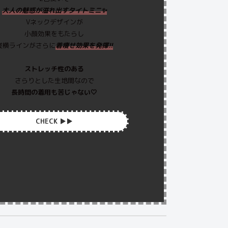
大人の魅惑が溢れ出すタイトミニ✨
Vネックデザインが
小顔効果をもたらし
縦横ラインがさらに
着痩せ効果を発揮!!
ストレッチ性のある
さらりとした生地間なので
長時間の着用も苦じゃない🤍
CHECK ▶︎▶︎