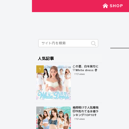
SHOP
人気記事
この夏、白を味方に
♡White dress 🍨
113 views
梅雨明けで人気爆発
💥今売れてる水着ラ
ンキングTOP10👙
110 views