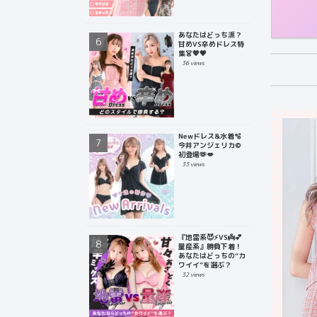
あなたはどっち派？
甘めVS辛めドレス特
集👗💖🖤
36 views
Newドレス&水着🫧
今井アンジェリカ©
初登場🫶💋
33 views
『地雷系😈⚡️VS👼💕
量産系』勝負下着！
あなたはどっちの“カ
ワイイ”を選ぶ？
32 views