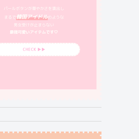
パールボタンが華やかさを演出し
韓国アイドル
まるで
のような
男女受けが止まらない
最強可愛いアイテムです🤍
CHECK ▶︎▶︎