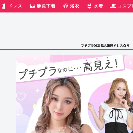
ドレス
勝負下着
浴衣
水着
コスプ
プチプラ💓高見え韓国ドレス💍🫧