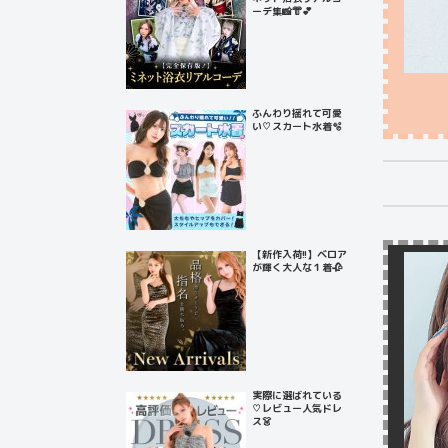
ーデ集📸👘💕
ふんわり揺れて可愛
い♡スカート水着🫧
【新作入荷!!】ベロア
が輝く大人な１着🥀
実際に選ばれている
♡レビュー人気ドレ
ス👗