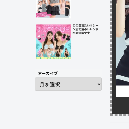
この夏着たい‼️シー
ン別で選ぶトレンド
水着特集💙🌴
アーカイブ