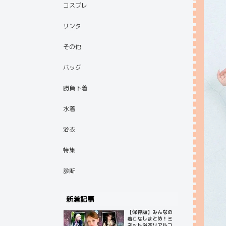
コスプレ
サンタ
その他
バッグ
勝負下着
水着
浴衣
特集
診断
新着記事
【保存版】みんなの
着こなしまとめ！ミ
ネット浴衣リアルコ