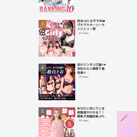
現役JKにおすすめ❤️
プチプラガーリーラ
ンジェリー😼
43 views
恋のマンネリ打破!!👊
本気の大人勝負下着
特集✨
39 views
あなたに向いている
夜職業がわかる？！
簡単💕夜職診断🌙🔍
36 views