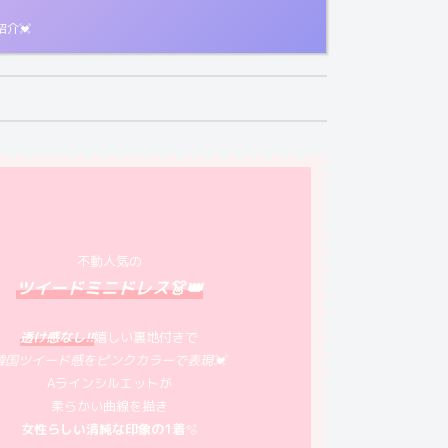
紹介💓
不動人気の
ツイードミニドレス👗👑
透け感なし!!
嬉しい裏地付きで
韓国ツイード感をピンクカラーで表現💓
Aラインシルエットが
柔らかい曲線を描き
女性らしい清純な印象の1着
🫧