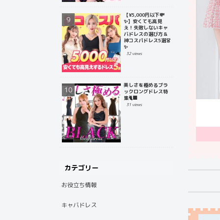
【¥5,000円以下💸
✨】安くても高見
え！失敗しないキャ
バドレスの選び方＆
神コスパドレス5選👗
✨
32 views
美しさを極めるブラ
ックロングドレス特
集🐈‍⬛
31 views
カテゴリー
お役立ち情報
キャバドレス