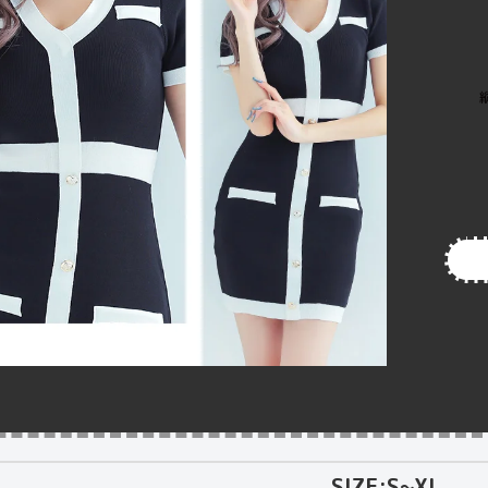
SIZE:S~XL