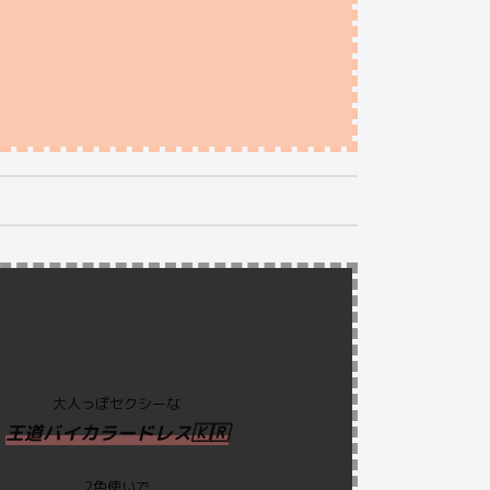
大人っぽセクシーな
王道バイカラードレス🇰🇷
2色使いで