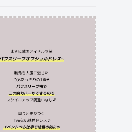
まさに韓国アイドル🫧💓
パフスリーブオフショルドレス
✨
胸元を大胆に魅せた
色気たっぷりの1着❤︎
パフスリーブ袖で
二の腕カバーができるので
スタイルアップ間違いなし💕
周りと差がつく
上品な肌魅せドレスで
イベントやお仕事で注目の的に✨