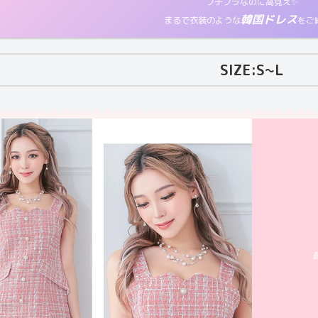
プチプラなのに高見え✨
韓国ドレス
まるで衣装のような
をご
SIZE:S~L