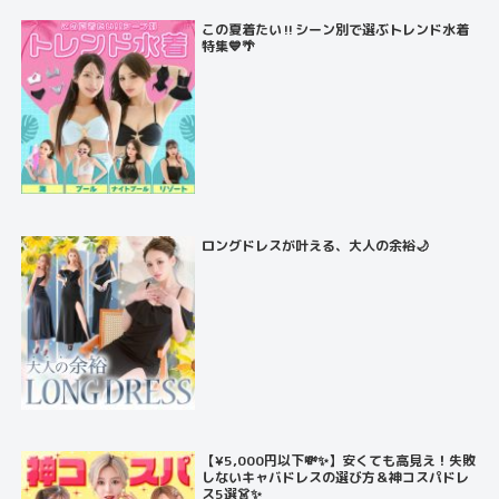
この夏着たい‼️シーン別で選ぶトレンド水着
特集💙🌴
ロングドレスが叶える、大人の余裕🌙
【¥5,000円以下💸✨】安くても高見え！失敗
しないキャバドレスの選び方＆神コスパドレ
ス5選👗✨