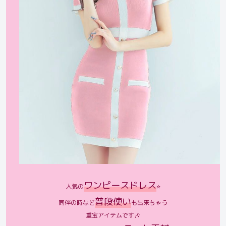
ワンピースドレス
人気の
⭐
普段使い
同伴の時など
も出来ちゃう
重宝アイテムです🎶