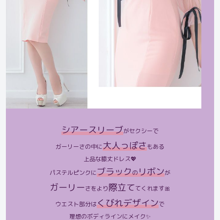
シアースリーブ
がセクシーで
大人っぽさ
ガーリーさの中に
もある
上品な膝丈ドレス💖
ブラック
リボン
パステルピンクに
の
が
ガーリー
際立て
さをより
てくれます🎀
くびれデザイン
ウエスト部分は
で
理想のボディラインにメイク✨