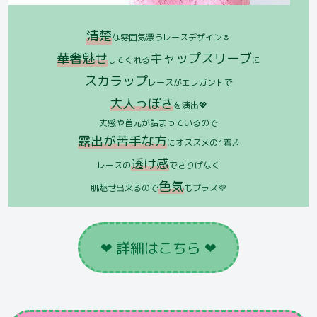
清楚
な雰囲気漂うレースデザイン🌷
華奢魅せ
キャップスリーブ
してくれる
に
スカラップ
レースがエレガントで
大人っぽさ
を演出💖
丈感や首元が詰まっているので
露出が苦手な方
にオススメの1着🎶
透け感
レースの
でさりげなく
色気
肌魅せ出来るので
もプラス💜
❤︎ 詳細はこちら ❤︎