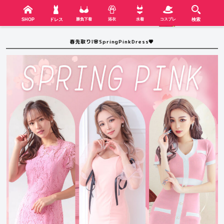
検索
SHOP
menu
SHOP
ドレス
勝負下着
浴衣
水着
コスプレ
検索
春先取り❕🌸SpringPinkDress💗