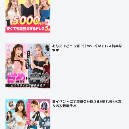
あなたはどっち派？甘めVS辛めドレス特集👗
💖🖤
夏イベント完全攻略🌻✨映える!!盛れる!!水着
＆浴衣特集🌴🎆