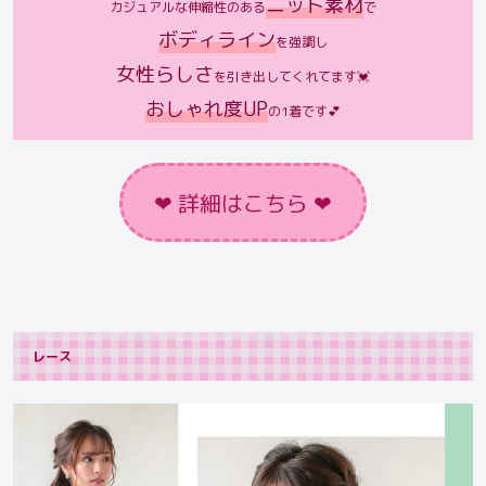
ニット素材
カジュアルな伸縮性のある
で
ボディライン
を強調し
女性らしさ
を引き出してくれてます💓
おしゃれ度UP
の1着です💕
❤︎ 詳細はこちら ❤︎
レース