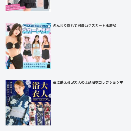
ふんわり揺れて可愛い♡スカート水着🫧
夜に映える🌙大人の上品浴衣コレクション🖤