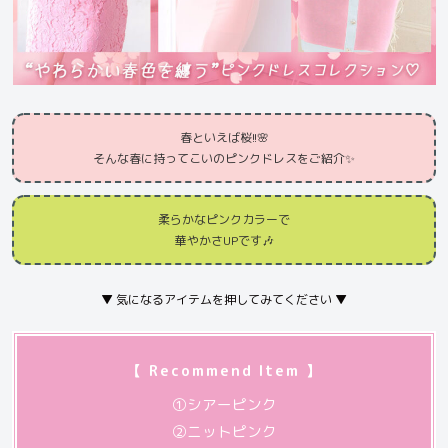
春といえば桜!!🌸
そんな春に持ってこいのピンクドレスをご紹介✨
柔らかなピンクカラーで
華やかさUPです🎶
▼ 気になるアイテムを押してみてください ▼
【 Recommend Item 】
①シアーピンク
②ニットピンク