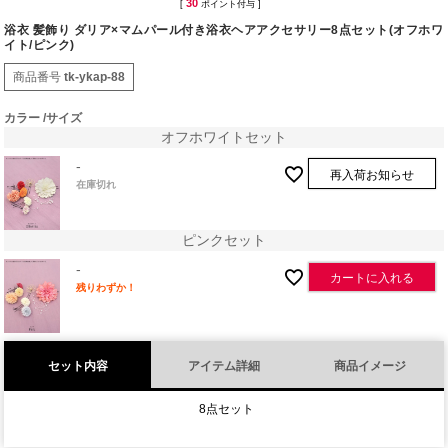
30
[
ポイント付与 ]
浴衣 髪飾り ダリア×マムパール付き浴衣ヘアアクセサリー8点セット(オフホワ
イト/ピンク)
商品番号
tk-ykap-88
カラー
サイズ
オフホワイトセット
-
再入荷お知らせ
在庫切れ
ピンクセット
-
カートに入れる
残りわずか！
セット内容
アイテム詳細
商品イメージ
8点セット