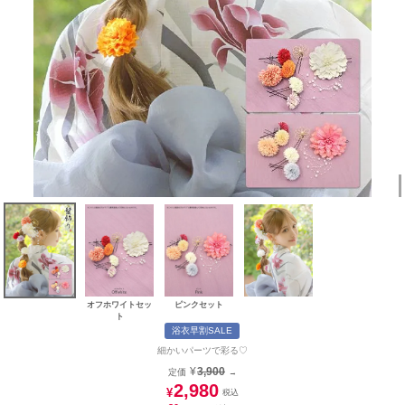
オフホワイトセッ
ピンクセット
ト
浴衣早割SALE
細かいパーツで彩る♡
¥
3,900
定価
→
2,980
¥