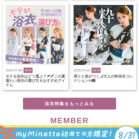
2026.07.06
NEW
2026.07.02
NEW
モテる浴衣はどう選ぶ？🎆💕この夏
周りと差がつく🌙大人の粋浴衣コレ
着たい浴衣の選び方＆おすすめアイ
クション✨🌃
テム
浴衣特集をもっとみる
MEMBER