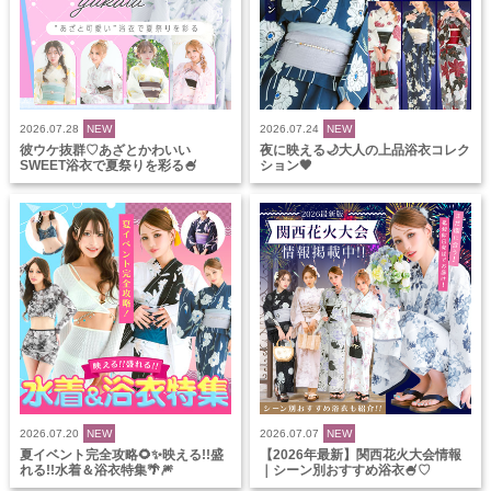
2026.07.28
NEW
2026.07.24
NEW
彼ウケ抜群♡あざとかわいい
夜に映える🌙大人の上品浴衣コレク
SWEET浴衣で夏祭りを彩る🍧
ション🖤
2026.07.20
NEW
2026.07.07
NEW
夏イベント完全攻略🌻✨映える!!盛
【2026年最新】関西花火大会情報
れる!!水着＆浴衣特集🌴🎆
｜シーン別おすすめ浴衣🍧♡