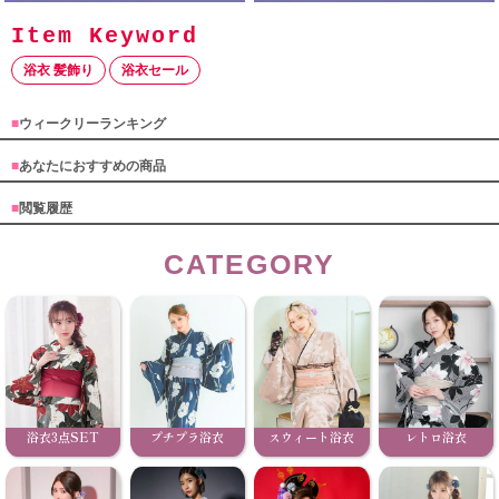
浴衣 髪飾り
浴衣セール
■
ウィークリーランキング
■
あなたにおすすめの商品
■
閲覧履歴
CATEGORY
浴衣3点SET
プチプラ浴衣
スウィート浴衣
レトロ浴衣