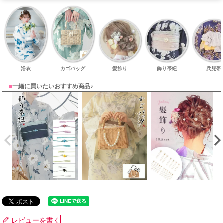
浴衣
カゴバッグ
髪飾り
飾り帯紐
兵児帯
■
一緒に買いたいおすすめ商品♪
レビューを書く