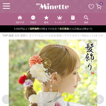
ペー
0
ジト
ップ
へ
浴衣TOP
SALE
新作
ランキング
ブログ
検索
5,000円以上で
送料無料
/15時までの注文で
当日発送
(※土日祝は12時まで)
TOP
浴衣
浴衣 髪飾り ダリア×マムパール付き浴衣ヘアアクセサリー8点セット(オフホワ