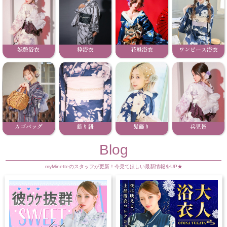
妖艶浴衣
粋浴衣
花魁浴衣
ワンピース浴衣
カゴバッグ
飾り紐
髪飾り
兵児帯
Blog
myMinetteのスタッフが更新！今見てほしい最新情報をUP★