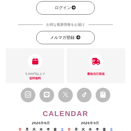
ログイン
お得な最新情報をお届け
メルマガ登録
5,000円以上で
最短当日発送
送料無料
CALENDAR
2026年8月
2026年9月
日
月
火
水
木
金
土
日
月
火
水
木
金
土