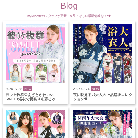
Blog
myMinetteのスタッフが更新！今見てほしい最新情報をUP★
2026.07.28
NEW
2026.07.24
NEW
彼ウケ抜群♡あざとかわいい
夜に映える🌙大人の上品浴衣コレク
SWEET浴衣で夏祭りを彩る🍧
ション🖤