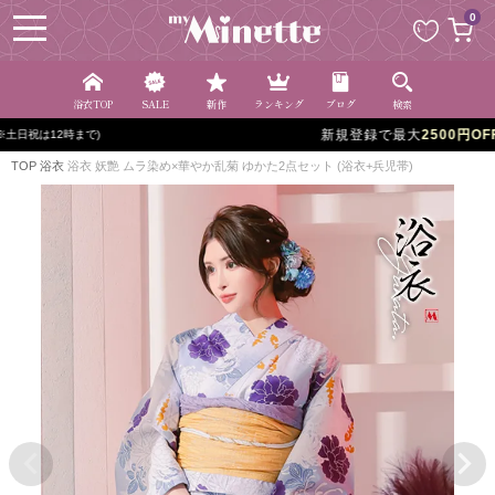
ペー
0
ジト
ップ
へ
浴衣TOP
SALE
新作
ランキング
ブログ
検索
新規登録で最大
2500円OFF!
TOP
浴衣
浴衣 妖艶 ムラ染め×華やか乱菊 ゆかた2点セット (浴衣+兵児帯)