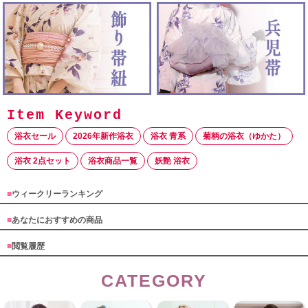
浴衣セール
2026年新作浴衣
浴衣 青系
菊柄の浴衣（ゆかた）
浴衣 2点セット
浴衣商品一覧
妖艶 浴衣
■
ウィークリーランキング
■
あなたにおすすめの商品
■
閲覧履歴
CATEGORY