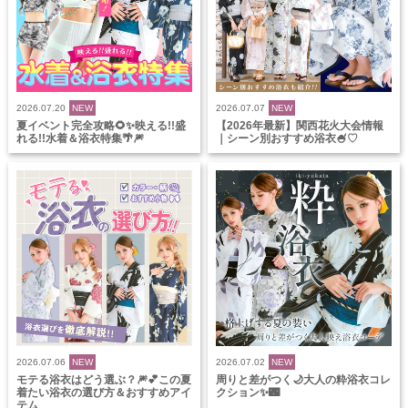
2026.07.20
NEW
2026.07.07
NEW
夏イベント完全攻略🌻✨映える!!盛
【2026年最新】関西花火大会情報
れる!!水着＆浴衣特集🌴🎆
｜シーン別おすすめ浴衣🍧♡
2026.07.06
NEW
2026.07.02
NEW
モテる浴衣はどう選ぶ？🎆💕この夏
周りと差がつく🌙大人の粋浴衣コレ
着たい浴衣の選び方＆おすすめアイ
クション✨🌃
テム