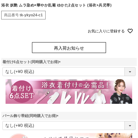
浴衣 妖艶 ムラ染め×華やか乱菊 ゆかた2点セット (浴衣+兵児帯)
商品番号
tk-ykyo24-c1
お気に入りに登録する
再入荷お知らせ
着付け6点セット(同時購入でお得)
(
必
須
)
パール飾り帯紐(同時購入でお得)
(
必
須