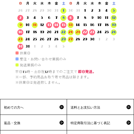
日
月
火
水
木
金
土
日
月
火
水
木
金
土
26
27
28
29
30
31
1
30
31
1
2
3
4
5
2
3
4
5
6
7
8
6
7
8
9
10
11
12
9
10
11
12
13
14
15
13
14
15
16
17
18
19
16
17
18
19
20
21
22
20
21
22
23
24
25
26
23
24
25
26
27
28
29
27
28
29
30
1
2
3
30
31
1
2
3
4
5
■
休業日
■
受注・お問い合わせ業務のみ
■
発送業務のみ
平日15時・土日祝12時までのご注文で 
即日発送。
※一部、予約商品お取り寄せ商品は除きます。

※休業日は発送致しません。

初めての方へ
送料とお支払い方法
返品・交換
特定商取引法に基づく表記