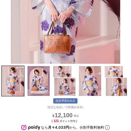
浴衣早割SALE
清涼な色合いで綺麗め浴衣♪
12,100
¥
121
[
ポイント付与 ]
なら
月々4,033円
から。分割手数料無料