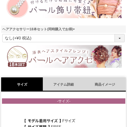
)
ヘアアクセサリー18本セット(同時購入でお得)
(
必
須
)
サイズ
アイテム詳細
商品イメージ
-サイズ-