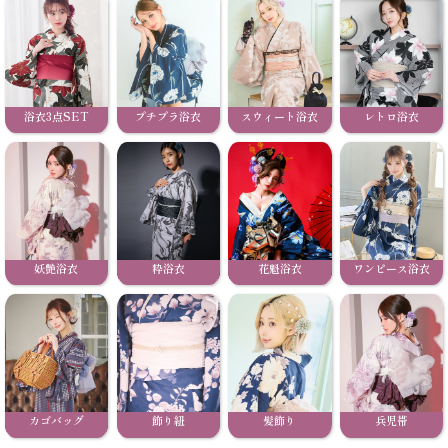
浴衣3点SET
プチプラ浴衣
スウィート浴衣
レトロ浴衣
妖艶浴衣
粋浴衣
花魁浴衣
ワンピース浴衣
カゴバッグ
飾り紐
髪飾り
兵児帯