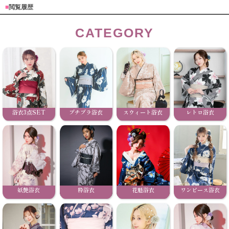
■
閲覧履歴
CATEGORY
浴衣3点SET
プチプラ浴衣
スウィート浴衣
レトロ浴衣
妖艶浴衣
粋浴衣
花魁浴衣
ワンピース浴衣