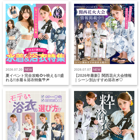
2026.07.20
NEW
2026.07.07
NEW
夏イベント完全攻略🌻✨映える!!盛
【2026年最新】関西花火大会情報
れる!!水着＆浴衣特集🌴🎆
｜シーン別おすすめ浴衣🍧♡