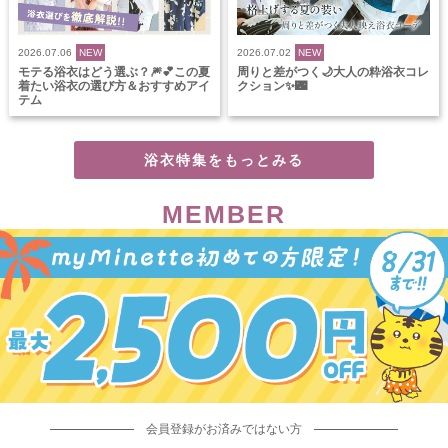
2026.07.06
NEW
2026.07.02
NEW
モテる浴衣はどう選ぶ？🎆💕この夏
周りと差がつく🌙大人の粋浴衣コレ
着たい浴衣の選び方＆おすすめアイ
クション✨🌃
テム
浴衣特集をもっとみる
MEMBER
会員登録がお済みではない方