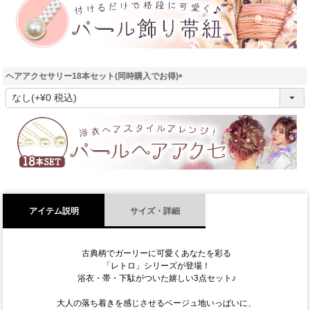
)
ヘアアクセサリー18本セット(同時購入でお得)
(
必
須
)
アイテム説明
サイズ・詳細
古典柄でガーリーに可愛くあなたを彩る
「レトロ」シリーズが登場！
浴衣・帯・下駄がついた嬉しい3点セット♪
大人の落ち着きを感じさせるベージュ地いっぱいに、