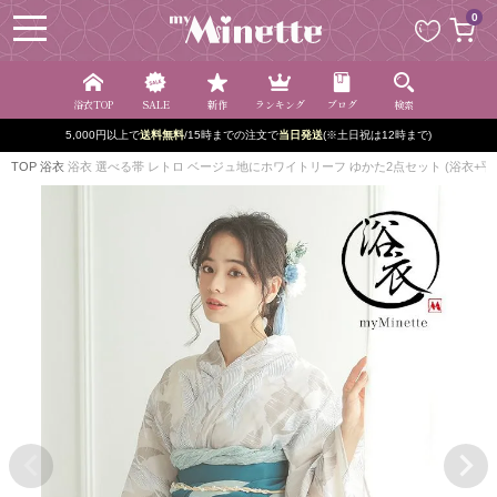
ペー
0
ジト
ップ
へ
浴衣TOP
SALE
新作
ランキング
ブログ
検索
5,000円以上で
送料無料
/15時までの注文で
当日発送
(※土日祝は12時まで)
TOP
浴衣
浴衣 選べる帯 レトロ ベージュ地にホワイトリーフ ゆかた2点セット (浴衣+平帯