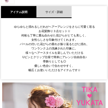
アイテム説明
サイズ・詳細
ゆらゆらと揺れるしだれがヘアーアレンジをさらに可愛く彩る
お花髪飾り３点セット☆
何枚も丁寧に重ね合わせた花びらがとても美しく、
女性らしさを印象付けてくれます。
パールの付いた花びらの垂れが振り返るたびに揺れ、
ワンランク上の洗練された印象に。
様々なヘアースタイルを楽しんでいただける
Uピンとクリップ仕様で簡単にアレンジ自由自在♪
帯飾りとしても◎
優しい色合いで合わせやすく、
幅広くお使いいただけるアイテムです☆