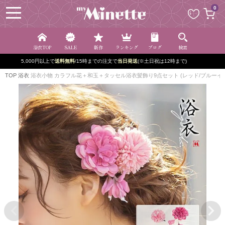
ペー
0
ジト
ップ
へ
浴衣TOP
SALE
新作
ランキング
ブログ
検索
新規登録で最大
2500円OFF!
TOP
浴衣
浴衣小物 カラフル花＋和玉＋タッセル浴衣髪飾り9点セット (レッド/ブルーイ