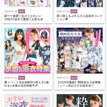
2026.07.28
NEW
2026.07.24
NEW
彼ウケ抜群♡あざとかわいい
夜に映える🌙大人の上品浴衣コレク
SWEET浴衣で夏祭りを彩る🍧
ション🖤
2026.07.20
NEW
2026.07.07
NEW
夏イベント完全攻略🌻✨映える!!盛
【2026年最新】関西花火大会情報
れる!!水着＆浴衣特集🌴🎆
｜シーン別おすすめ浴衣🍧♡