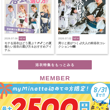
2026.07.06
NEW
2026.07.02
NEW
モテる浴衣はどう選ぶ？🎆💕この夏
周りと差がつく🌙大人の粋浴衣コレ
着たい浴衣の選び方＆おすすめアイ
クション✨🌃
テム
浴衣特集をもっとみる
MEMBER