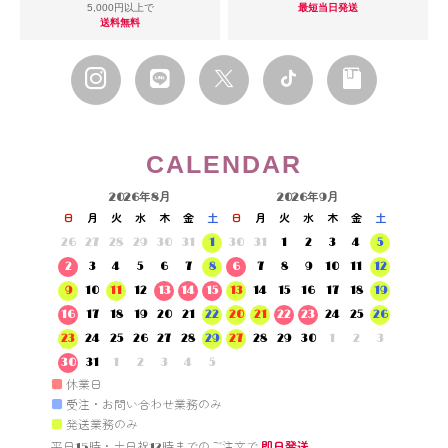
5,000円以上で
最短当日発送
送料無料
CALENDAR
2026年8月
2026年9月
日
月
火
水
木
金
土
日
月
火
水
木
金
土
26
27
28
29
30
31
1
30
31
1
2
3
4
5
2
3
4
5
6
7
8
6
7
8
9
10
11
12
9
10
11
12
13
14
15
13
14
15
16
17
18
19
16
17
18
19
20
21
22
20
21
22
23
24
25
26
23
24
25
26
27
28
29
27
28
29
30
1
2
3
30
31
1
2
3
4
5
■
休業日
■
受注・お問い合わせ業務のみ
■
発送業務のみ
平日15時・土日祝12時までのご注文で 
即日発送。