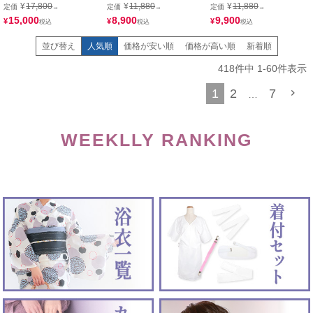
セット 上ノ堀結愛着用 (ゆかた
ノ堀結愛着用 (ゆかた羽織・ワ
¥
11,880
¥
11,880
¥
17,800
定価
定価
定価
→
→
→
羽織・ワンピース・兵児帯)
ンピース・兵児帯)
8,900
9,900
15,000
¥
¥
¥
並び替え
人気順
価格が安い順
価格が高い順
新着順
418
件中
1
-
60
件表示
1
2
7
…
WEEKLLY RANKING