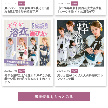
2026.07.20
NEW
2026.07.07
NEW
夏イベント完全攻略🌻✨映える!!盛
【2026年最新】関西花火大会情報
れる!!水着＆浴衣特集🌴🎆
｜シーン別おすすめ浴衣🍧♡
2026.07.06
NEW
2026.07.02
NEW
モテる浴衣はどう選ぶ？🎆💕この夏
周りと差がつく🌙大人の粋浴衣コレ
着たい浴衣の選び方＆おすすめアイ
クション✨🌃
テム
浴衣特集をもっとみる