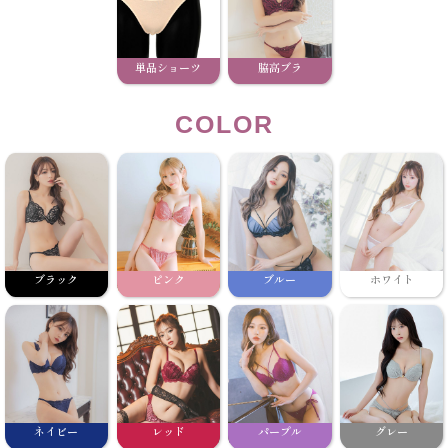
単品ショーツ
脇高ブラ
COLOR
ブラック
ピンク
ブルー
ホワイト
ネイビー
レッド
パープル
グレー