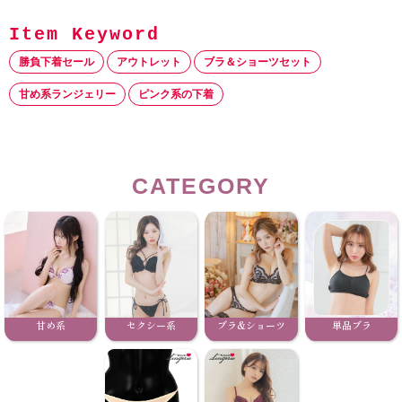
勝負下着セール
アウトレット
ブラ＆ショーツセット
甘め系ランジェリー
ピンク系の下着
CATEGORY
甘め系
セクシー系
ブラ&ショーツ
単品ブラ