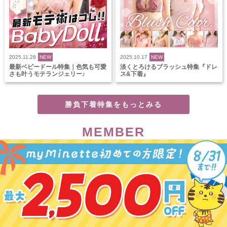
2025.11.28
NEW
2025.10.17
NEW
最新ベビードール特集｜色気も可愛
淡くとろけるブラッシュ特集『ドレ
さも叶うモテランジェリー♪
ス&下着』
勝負下着特集をもっとみる
MEMBER