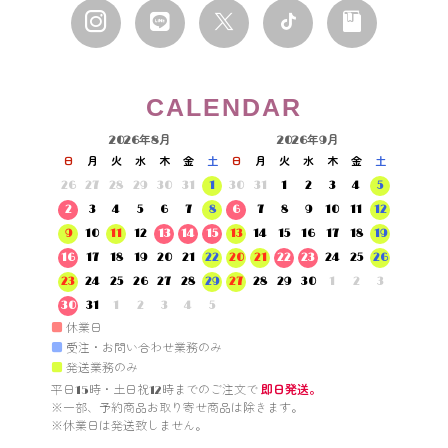
CALENDAR
2026年8月
2026年9月
日
月
火
水
木
金
土
日
月
火
水
木
金
土
26
27
28
29
30
31
1
30
31
1
2
3
4
5
2
3
4
5
6
7
8
6
7
8
9
10
11
12
9
10
11
12
13
14
15
13
14
15
16
17
18
19
16
17
18
19
20
21
22
20
21
22
23
24
25
26
23
24
25
26
27
28
29
27
28
29
30
1
2
3
30
31
1
2
3
4
5
■
休業日
■
受注・お問い合わせ業務のみ
■
発送業務のみ
平日15時・土日祝12時までのご注文で 
即日発送。
※一部、予約商品お取り寄せ商品は除きます。

※休業日は発送致しません。
