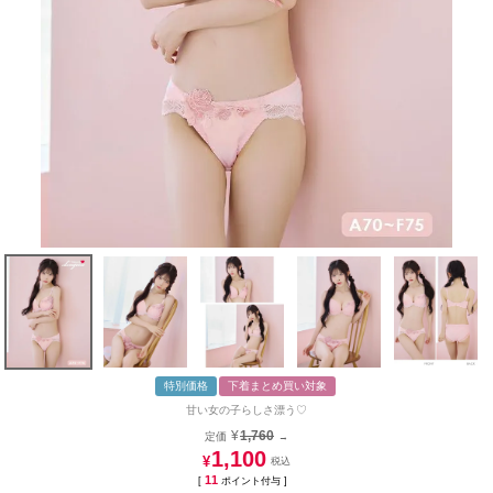
特別価格
下着まとめ買い対象
甘い女の子らしさ漂う♡
¥
1,760
定価
→
1,100
¥
11
[
ポイント付与 ]