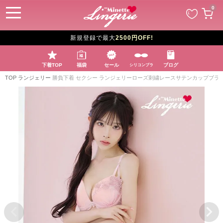
ペー
0
ジト
ップ
へ
新規登録で最大
2500円OFF!
下着TOP
福袋
セール
ブログ
シリコンブラ
TOP
ランジェリー
勝負下着 セクシー ランジェリーローズ刺繍レースサテンカップブラ