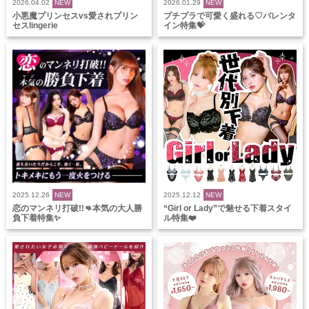
2026.04.02
NEW
2026.01.29
NEW
小悪魔プリンセスvs愛されプリン
プチプラで可愛く盛れる♡バレンタ
セスlingerie
イン特集💝
2025.12.26
NEW
2025.12.12
NEW
恋のマンネリ打破!!👊本気の大人勝
“Girl or Lady”で魅せる下着スタイ
負下着特集✨
ル特集❤️