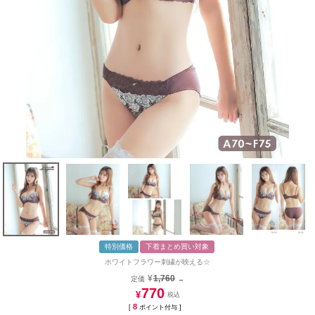
特別価格
下着まとめ買い対象
ホワイトフラワー刺繍が映える☆
¥
1,760
定価
→
770
¥
8
[
ポイント付与 ]