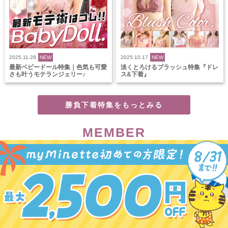
2025.11.28
NEW
2025.10.17
NEW
最新ベビードール特集｜色気も可愛
淡くとろけるブラッシュ特集『ドレ
さも叶うモテランジェリー♪
ス&下着』
勝負下着特集をもっとみる
MEMBER