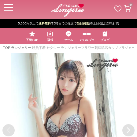
ペー
0
ジト
ップ
へ
5,000円以上で
送料無料
/15時までの注文で
当日発送
(※土日祝は12時まで)
下着TOP
福袋
セール
ブログ
シリコンブラ
TOP
ランジェリー
勝負下着 セクシー ランジェリーフラワー刺繍脇高カップブラジャー