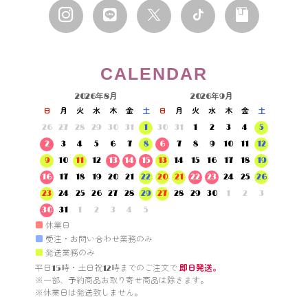
CALENDAR
2026年8月
2026年9月
日
月
火
水
木
金
土
日
月
火
水
木
金
土
26
27
28
29
30
31
1
30
31
1
2
3
4
5
2
3
4
5
6
7
8
6
7
8
9
10
11
12
9
10
11
12
13
14
15
13
14
15
16
17
18
19
16
17
18
19
20
21
22
20
21
22
23
24
25
26
23
24
25
26
27
28
29
27
28
29
30
1
2
3
30
31
1
2
3
4
5
■
休業日
■
受注・お問い合わせ業務のみ
■
発送業務のみ
平日15時・土日祝12時までのご注文で 
即日発送。
※一部、予約商品お取り寄せ商品は除きます。

※休業日は発送致しません。
