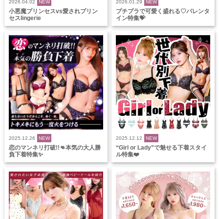
2026.04.02
NEW
2026.01.29
NEW
小悪魔プリンセスvs愛されプリン
プチプラで可愛く盛れる♡バレンタ
セスlingerie
イン特集💝
2025.12.26
NEW
2025.12.12
NEW
恋のマンネリ打破!!👊本気の大人勝
“Girl or Lady”で魅せる下着スタイ
負下着特集✨
ル特集❤️