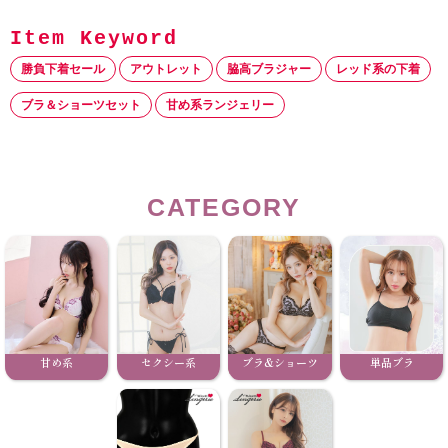
勝負下着セール
アウトレット
脇高ブラジャー
レッド系の下着
ブラ＆ショーツセット
甘め系ランジェリー
CATEGORY
甘め系
セクシー系
ブラ&ショーツ
単品ブラ