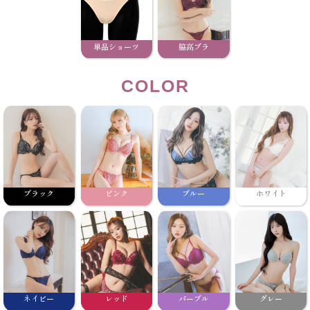
単品ショーツ
脇高ブラ
COLOR
ブラック
ピンク
ブルー
ホワイト
ネイビー
レッド
パープル
グレー