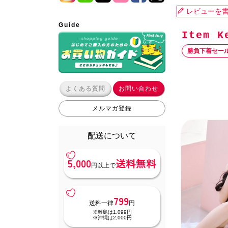
レビューを
Guide
勝負下着セー
よくある質問
お問い合わせ
メルマガ登録
配送について
5,000
送料無料
円以上で
799
送料一律
円
※離島は1,099円
※沖縄は2,000円