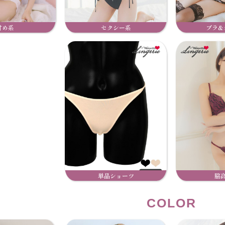
甘め系
セクシー系
ブラ&
単品ショーツ
脇
COLOR