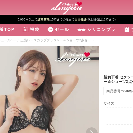
5,000円以上で
送料無料
/15時までの注文で
当日発送
(※土日祝は12時まで)
着TOP
福袋
セール
シリコンブラ
 チュールベール上品レースカップブラジャー＆ショーツ2点セット
勝負下着 セクシ
ー＆ショーツ2点
商品番号
tk-uwj
サイズ