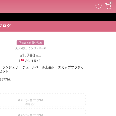
ペー
0
ジト
ップ
へ
ブログ
下着まとめ買い対象
大人可愛いランジェリー❤︎
1,760
¥
18
[
ポイント付与 ]
ー ランジェリー チュールベール上品レースカップブラジャ
セット
-3577bk
A70/ショーツM
在庫切れ
A75/ショーツM