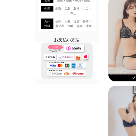
四国
徳島・愛媛・香川・高知
中国
鳥取・広島・島根・山口・
岡山
九州
福岡・大分・佐賀・長崎・
沖縄
鹿児島・宮崎・熊本・沖縄
お支払い方法
ブ