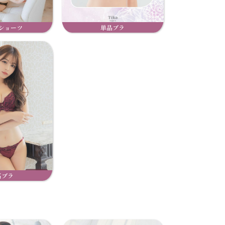
ショーツ
単品ブラ
高ブラ