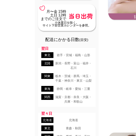
月〜金 15時
当日出荷
土日 12時
までのご注文で
※休業日を除く。
サイト下部営業カレンダーを参照。
配送にかかる日数
(目安)
翌日
東北
岩手・宮城・福島・山形
北陸
新潟・長野・富山・福井・
石川
関東
栃木・茨城・群馬・埼玉・
千葉・神奈川・東京・山梨
東海
静岡・岐阜・愛知・三重
関西
滋賀・京都・奈良・大阪・
兵庫・和歌山
翌々日
北海道
北海道
東北
青森・秋田