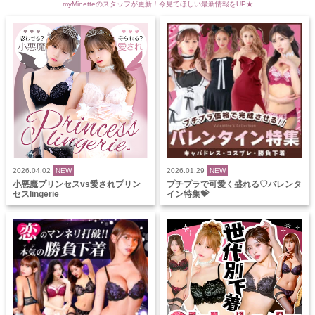
myMinetteのスタッフが更新！今見てほしい最新情報をUP★
2026.04.02
NEW
2026.01.29
NEW
小悪魔プリンセスvs愛されプリン
プチプラで可愛く盛れる♡バレンタ
セスlingerie
イン特集💝