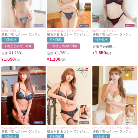
誘惑的で美しい♪
大人の色気溢れるセクシーランジェリー❤︎
誘惑的に魅了する♡
勝負下着 セクシー ランジェリ
勝負下着 セクシー ランジェリ
勝負下着 セクシー ランジェリ
ー レースアップ リーフ 刺繍
ーセクシーサテンカップバスト
ー グラデーション 刺繍 ブラッ
特別価格
特別価格
特別価格
レース ワイヤー 脇高 ブラジャ
ジップブラジャー＆ショーツ2
クレース クロスコード 脇高 ワ
ー＆ショーツ2点セット
点セット
イヤー ブラジャー ショーツ 2
下着まとめ買い対象
下着まとめ買い対象
¥
2,860
定価
→
点セット
1,650
¥
1,760
¥
1,760
¥
定価
定価
→
→
1,650
1,100
¥
¥
大人のエロさを引き出す♪
高見えするゴージャスディティール♡
ゴージャスディティールで爆盛れ♡
勝負下着 セクシー ランジェリ
勝負下着 セクシー ランジェリ
勝負下着 セクシー ランジェリ
ー グラデーション ゴージャス
ー エレガントレース チュール
ー エレガント フラワーレース
特別価格
特別価格
特別価格