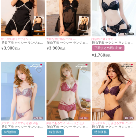
甘い色気漂うデザイン♡
大胆な透け感がエロい♡
誘惑的に魅了する♡
勝負下着 セクシー ランジェリ
勝負下着 セクシー ランジェリ
勝負下着 セクシー ランジェリ
ー サイド編み上げ ドットシア
ー 2点セット フラワーレース
ー アップリケ 刺繍 レース ワ
3,900
3,900
下着まとめ買い対象
¥
¥
ー リボン レーステープ ベビー
リボン シアー ランジェリー T
イヤー ブラジャー ショーツ 2
ドール
バックショーツ ベビードール
点セット
1,760
¥
グラマーサイズでも可愛い&お洒落を叶える♪
深みのあるワインレッドがセクシー❤︎
思わずドキッとさせるデザイン♡
勝負下着 セクシー ランジェリ
勝負下着 セクシー ランジェリ
勝負下着 セクシー ランジェリ
ー 谷間クロスデザイン ボタニ
ーヌーディーカラー×エレガン
ー アイラッシュレース レイヤ
特別価格
特別価格
特別価格
カル 刺繍 レース ワイヤー 脇
トフラワーレースコードカップ
ード フロントカットアウト 脇
高 グラマーカップ ブラジャー
ブラジャー＆ダブルラインショ
高 ワイヤー ブラジャー ショー