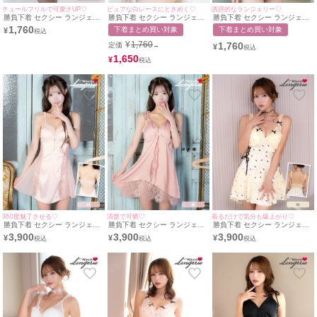
チュールフリルで可愛さUP♡
ピュアな白レースにときめく♡
誘惑的なランジェリー♡
勝負下着 セクシー ランジェリ
勝負下着 セクシー ランジェリ
勝負下着 セクシー ランジェリ
ー アンティーク 花柄 刺繍 フ
ー ヌーディー ノスタルジック
ー アイラッシュレース カット
1,760
下着まとめ買い対象
下着まとめ買い対象
¥
ロントレースアップ アイボリ
刺繍 レース ブラック 白 脇高
アウト 脇高 ワイヤー ブルー
ー 脇高 ブラジャー ショーツ
ブラジャー ショーツ 下着 2点
ブラジャー ショーツ 2点セッ
¥
1,760
1,760
定価
→
¥
ランジェリー 2点セット
セット
ト
1,650
¥
360度魅了させる♡
清楚で可憐♡
着るだけで気分も爆上がり♡
勝負下着 セクシー ランジェリ
勝負下着 セクシー ランジェリ
勝負下着 セクシー ランジェリ
ー サイドシアーレース バック
ー ショルダーリボン シアーレ
ー ハートモチーフ ドット サイ
3,900
3,900
3,900
¥
¥
¥
シャン サテン ベビードール
ース サテン ベビードール
ドレースアップ チュール フリ
ル リボン ベビードール