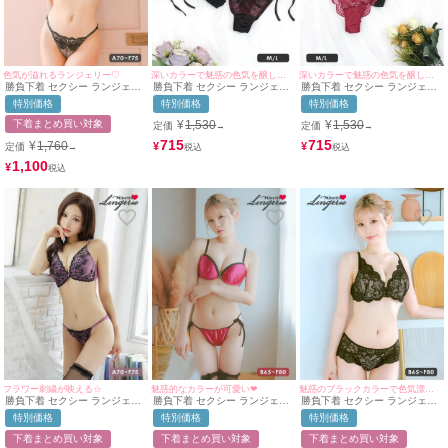
色気が溢れるランジェリー♡
深いカラーで魅惑の色気を醸し出す❤︎
深いカラーで魅惑の色気を醸し出す❤︎
勝負下着 セクシー ランジェリ
勝負下着 セクシー ランジェリ
勝負下着 セクシー ランジェリ
ー ヌーディーカラー×シアーフ
ーフラワーレース紐Tバックシ
ーコードデザインフラワー総レ
特別価格
特別価格
特別価格
ラワーレースブラジャー＆ショ
ョーツ単品
ースTバックショーツ単品
ーツ2点セット
下着まとめ買い対象
¥
1,530
¥
1,530
定価
定価
→
→
715
715
¥
1,760
¥
¥
定価
→
1,100
¥
フラワー刺繍が映える☆
魅惑的なカラーが可愛い❤︎
魅惑のブラックカラーで色気漂う❤︎
勝負下着 セクシー ランジェリ
勝負下着 セクシー ランジェリ
勝負下着 セクシー ランジェリ
ーフラワー刺繍レース脇高カッ
ー サテンカップセクシーバス
ー ゴージャスヌーディーブラ
特別価格
特別価格
特別価格
プブラジャー＆ショーツ2点セ
トジップブラジャー＆ショーツ
ックレースカップブラジャー＆
ット
2点セット
ショーツ2点セット
下着まとめ買い対象
下着まとめ買い対象
下着まとめ買い対象