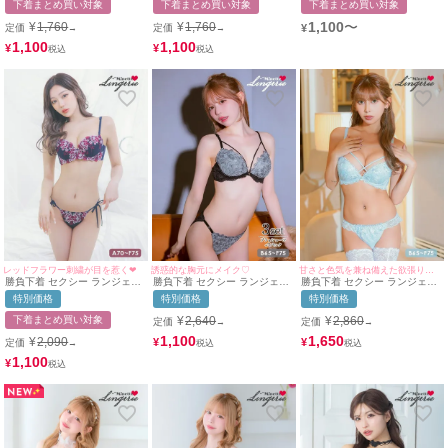
下着まとめ買い対象
下着まとめ買い対象
下着まとめ買い対象
ショーツ 2点セット
ーツ2点セット
ツ 2点セット
1,100
〜
¥
1,760
¥
1,760
定価
定価
¥
→
→
1,100
1,100
¥
¥
レッドフラワー刺繍が目を惹く❤︎
誘惑的な胸元にメイク♡
甘さと色気を兼ね備えた欲張りランジェリー♡
勝負下着 セクシー ランジェリ
勝負下着 セクシー ランジェリ
勝負下着 セクシー ランジェリ
ー レッドフラワー刺繍デザイ
ー リリー 刺繍 レース コード
ー マーブル 刺繍 レース バス
特別価格
特別価格
特別価格
ンブラ＆紐ショーツ2点セット
ワイヤー ブラジャー ショーツ
トコード ワイヤー ブラジャー
Tバック 3点セット
ショーツ 2点セット
下着まとめ買い対象
¥
2,640
¥
2,860
定価
定価
→
→
1,100
1,650
¥
2,090
¥
¥
定価
→
1,100
¥