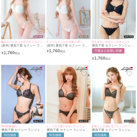
編み上げリボンで甘さをプラス♡
チュールフリルで可愛さUP♡
甘すぎないデザインがポイントのランジェリー♡
[新作] 勝負下着 セクシー ラン
[新作] 勝負下着 セクシー ラン
勝負下着 セクシー ランジェリ
ジェリー レース 編み上げリボ
ジェリー リング付き レース ピ
ー レース リボン ワンカラー
1,760
下着まとめ買い対象
¥
1,760
ン ピュア ホワイト 白 脇高 ブ
ュア ホワイト 白 脇高 ブラジ
ブラジャー ショーツ 2点セッ
¥
ラジャー ショーツ 下着 2点セ
ャー ショーツ 2点セット
ト
1,760
¥
ット
360度爆盛れ♡
シンプルで使いやすいランジェリー♡
女性らしさ溢れるブラックランジェリー♡
勝負下着 セクシー ランジェリ
勝負下着 セクシー ランジェリ
勝負下着 セクシー ランジェリ
ー エレガントレース チュール
ー ブラジャー ショーツ シンプ
ー フラワーレースチュールベ
特別価格
特別価格
特別価格
ベール フロントホック ワイヤ
ル シームレス ワイヤーカップ
ールバックルブラジャー＆ショ