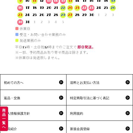
9
10
11
12
13
14
15
13
14
15
16
17
18
19
16
17
18
19
20
21
22
20
21
22
23
24
25
26
23
24
25
26
27
28
29
27
28
29
30
1
2
3
30
31
1
2
3
4
5
■
休業日
■
受注・お問い合わせ業務のみ
■
発送業務のみ
平日15時・土日祝12時までのご注文で 
即日発送。
※一部、予約商品お取り寄せ商品は除きます。

※休業日は発送致しません。

初めての方へ
送料とお支払い方法
返品・交換
特定商取引法に基づく表記
商
個人情報保護方針
利用規約
品
一
覧
へ
店長紹介
新規会員登録