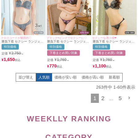
クロスコードが魅惑的♡
ブラック×ピンクでセクシーに♡
セクシーな透け感❤︎
勝負下着 セクシー ランジェリ
勝負下着 セクシー ランジェリ
勝負下着 セクシー ランジェリ
ー クロスコードケミカルレー
ー_ フロントパーツフラワー刺
ーフラワー刺繍チュール脇高カ
特別価格
特別価格
特別価格
スブラジャー＆ショーツ3点セ
繍レースデザインブラ＆ショー
ップブラジャー＆ショーツ2点
ット
ツ2点セット
セット
¥
2,750
下着まとめ買い対象
下着まとめ買い対象
定価
→
1,650
¥
1,760
¥
1,760
¥
定価
定価
→
→
770
1,100
¥
¥
並び替え
人気順
価格が安い順
価格が高い順
新着順
263
件中
1
-
60
件表示
1
2
5
…
WEEKLLY RANKING
CATEGORY