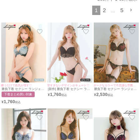
彼をドキッとさせたい特別な夜の
勝負下着
としてはもちろん、自分自身の自信
を高めるランジェリーとしてもおすすめです。♡
1
2
5
…
日常を脱ぎ捨てて、官能的でミステリアスな魅力を纏えるシルエットで、忘れ
られないひとときを。
myMinetteの
セクシーランジェリー
コレクションで、内に秘めた美しさを解放
してみませんか？♥
纏うだけで色気が増す♡
甘すぎないデザインがキュート♡
ダークなカラーで不思議な雰囲気♡
勝負下着 セクシー ランジェリ
[新作] 勝負下着 セクシー ラン
勝負下着 セクシー ランジェリ
ー エレガントローズ シアー ブ
ジェリー フレア レース ブラッ
ー ゴージャスフラワーチュー
1,760
2,530
下着まとめ買い対象
¥
¥
ラックレース ワイヤー ブラジ
ク 黒 モールドカップ ブラジャ
ルカップブラジャー＆ショーツ
ャー ショーツ 2点セット
ー ショーツ 2点セット
2点セット
1,760
¥