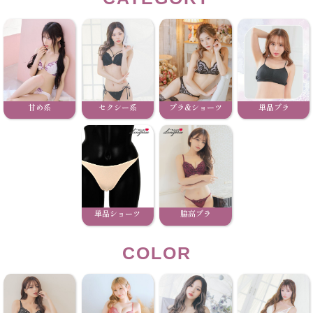
甘め系
セクシー系
ブラ&ショーツ
単品ブラ
単品ショーツ
脇高ブラ
COLOR