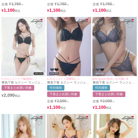
¥
1,760
¥
1,760
¥
1,760
定価
定価
定価
→
→
→
1,100
1,100
1,100
¥
¥
¥
マカロニコードで魅惑的に♡
エロカッコイイ雰囲気に☆
pink×grayの色合いが可愛い♥
勝負下着 セクシー ランジェリ
勝負下着 セクシー ランジェリ
勝負下着 セクシー ランジェリ
ー マカロニコード刺繍レース
ー ブラックレース×ブルー脇高
ー ラインデザインフラワース
下着まとめ買い対象
特別価格
特別価格
デザインブラ＆紐ショーツ2点
ブラジャー＆ラインショーツ2
カラップレース脇高ブラジャー
セット
点セット
＆ショーツ2点セット
下着まとめ買い対象
下着まとめ買い対象
2,090
¥
¥
2,090
¥
2,090
定価
定価
→
→
1,100
1,100
¥
¥