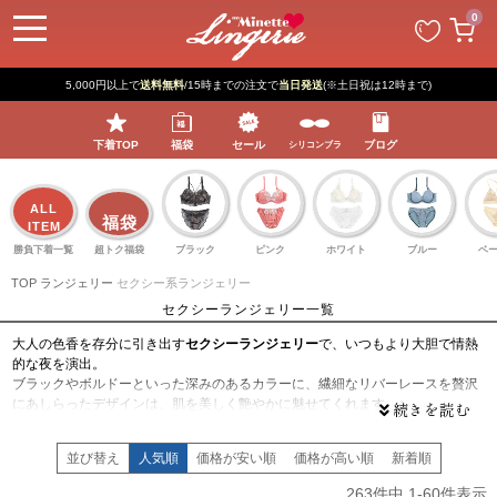
ペー
0
ジト
ップ
へ
5,000円以上で
送料無料
/15時までの注文で
当日発送
(※土日祝は12時まで)
下着TOP
福袋
セール
ブログ
シリコンブラ
ALL
福袋
ITEM
勝負下着一覧
超トク福袋
ブラック
ピンク
ホワイト
ブルー
ベ
TOP
ランジェリー
セクシー系ランジェリー
セクシーランジェリー一覧
大人の色香を存分に引き出す
セクシーランジェリー
で、いつもより大胆で情熱
的な夜を演出。
ブラックやボルドーといった深みのあるカラーに、繊細なリバーレースを贅沢
にあしらったデザインは、肌を美しく艶やかに魅せてくれます。♪
計算されたカッティングや、大胆なバックデザイン、肌が覗くシアーな素材感
が、女性らしいボディラインをアーティスティックに強調。◎
並び替え
人気順
価格が安い順
価格が高い順
新着順
ただ露出するだけでなく、気品を感じさせるディテールにこだわっているか
ら、凛とした美しさと色気が同居する仕上がりに！！。
263
件中
1
-
60
件表示