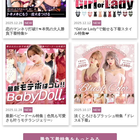
2025.12.26
NEW
2025.12.12
NEW
恋のマンネリ打破!!👊本気の大人勝
“Girl or Lady”で魅せる下着スタイ
負下着特集✨
ル特集❤️
2025.11.28
NEW
2025.10.17
NEW
最新ベビードール特集｜色気も可愛
淡くとろけるブラッシュ特集『ドレ
さも叶うモテランジェリー♪
ス&下着』
勝負下着特集をもっとみる