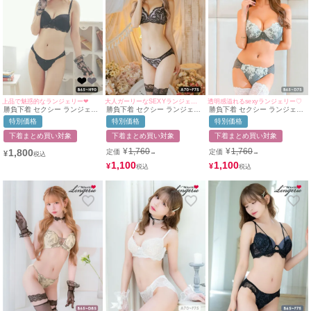
上品で魅惑的なランジェリー❤︎
大人ガーリーなSEXYランジェリー♥
透明感溢れるsexyランジェリー♡
勝負下着 セクシー ランジェリ
勝負下着 セクシー ランジェリ
勝負下着 セクシー ランジェリ
ー ガーリーシンプルフラワー
ー スカラップリーフ刺繍レー
ー フラワー 刺繍 レース ビジ
特別価格
特別価格
特別価格
レースブラジャー＆ショーツ2
スソフトワイヤーブラ＆シアー
ューチャーム ワイヤー ブラジ
点セット
ショーツ2点セット
ャー ショーツ 2点セット
下着まとめ買い対象
下着まとめ買い対象
下着まとめ買い対象
¥
1,760
¥
1,760
1,800
定価
定価
→
→
¥
1,100
1,100
¥
¥