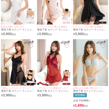
色気も可愛いも叶える♡
シアーレースから透ける素肌がセクシー♡
シアーレースから透ける素肌がセクシー♡
勝負下着 セクシー ランジェリ
勝負下着 セクシー ランジェリ
勝負下着 セクシー ランジェリ
ー サイドレースアップ ドット
ー ショルダーリボン シアーレ
ー ショルダーリボン シアーレ
3,900
3,900
3,900
¥
¥
¥
シアー レース フリル リボン
ース レイヤード サテン ベビー
ース レイヤード サテン ベビー
ベビードール
ドール
ドール
大胆なバックシャンデザイン♡
シアー×レースで誘惑ボディに♡
お気に入りの服に響かないランジェリー♡
勝負下着 セクシー ランジェリ
勝負下着 セクシー ランジェリ
勝負下着 セクシーランジェリ
ー サイドシアーレース バック
ー シアーレース ベビードール
ー ランジェリー ブラジャー シ
3,900
3,900
特別価格
¥
¥
シャン ベビードール
Tバックショーツ 2点セット
ョーツ シームレス ワイヤーカ
ップ 2点セット
¥
3,900
定価
→
1,650
¥