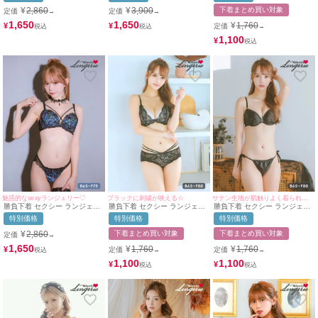
ー ブラジャー Tバックショー
2点セット
ーツ2点セット
¥
2,860
¥
3,900
下着まとめ買い対象
定価
定価
→
→
ツ 2点セット
1,650
1,650
¥
1,760
¥
¥
定価
→
1,100
¥
魅惑的なsexyランジェリー♡
ブラックに刺繍が映える☆
サテン生地が肌触りよく着られる☆
勝負下着 セクシー ランジェリ
勝負下着 セクシー ランジェリ
勝負下着 セクシー ランジェリ
ー グラデーション 刺繍 ブラッ
ー ヌーディーフラワーレース
ーハートジップサテンカップブ
特別価格
特別価格
特別価格
クレース バストクロス 脇高 ワ
コードデザインカップブラジャ
ラジャー＆ショーツ2点セット
イヤー ブラジャー ショーツ 2
ー＆ショーツ2点セット
¥
2,860
下着まとめ買い対象
下着まとめ買い対象
定価
→
点セット
1,650
¥
1,760
¥
1,760
¥
定価
定価
→
→
1,100
1,100
¥
¥