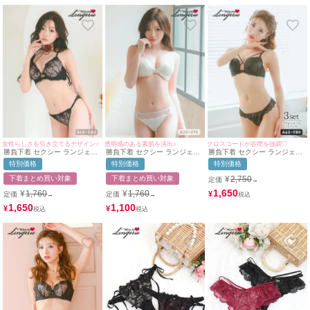
女性らしさを引き立てるデザイン♪
透明感のある素肌を演出♪
クロスコードが谷間を強調♡
勝負下着 セクシー ランジェリ
勝負下着 セクシー ランジェリ
勝負下着 セクシー ランジェリ
ー ヌーディーカラー ブラック
ー シアーチュール エレガント
ー クロスコード ケミカルレー
特別価格
特別価格
特別価格
シアーレース フェミニン ワイ
レース 脇高 ワイヤー ホワイト
ス ワイヤー ブラック ブラジャ
ヤーカップ ブラジャー ショー
ブラジャー ショーツ 2点セッ
ー ショーツ Tバック 3点セット
下着まとめ買い対象
下着まとめ買い対象
¥
2,750
定価
→
ツ 2点セット
ト
1,650
¥
1,760
¥
1,760
¥
定価
定価
→
→
1,650
1,100
¥
¥