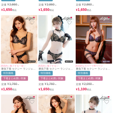
エレガント 刺繍 クロスコード
レイヤード フロントホック ワ
刺繍 チュールベール フロント
脇高 ワイヤー ブラジャー Tバ
イヤー ブラジャー ショーツ 2
ホック ワイヤー ブラジャー T
¥
2,860
¥
2,860
¥
2,860
定価
定価
定価
→
→
→
ックショーツ 2点セット
点セット
バックショーツ 2点セット
1,650
1,650
1,650
¥
¥
¥
誘惑的に魅了する一着♡
誘惑的に魅了する♡
誘惑的なカラーで男ウケ◎
勝負下着 セクシー ランジェリ
勝負下着 セクシー ランジェリ
勝負下着 セクシー ランジェリ
ー ヌーディー フラワー刺繍 レ
ー ヌーディー 刺繍 レース ブ
ー ゴージャスフラワー 刺繍 レ
特別価格
特別価格
特別価格
ース 脇高 ワイヤー ブラジャー
ラック 黒 脇高 ブラジャー シ
ース ワイヤー ブラジャー ショ
ショーツ 2点セット
ョーツ 2点セット
ーツ 2点セット
下着まとめ買い対象
下着まとめ買い対象
下着まとめ買い対象
¥
1,760
¥
1,760
¥
2,090
定価
定価
定価
→
→
→
1,650
1,650
1,100
¥
¥
¥