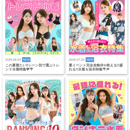
2026.08.03
NEW
2026.07.20
NEW
この夏着たい‼️シーン別で選ぶトレ
夏イベント完全攻略🌻✨映える!!盛
ンド水着特集💙🌴
れる!!水着＆浴衣特集🌴🎆