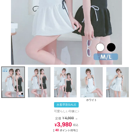
ホワイト
水着早割SALE
可愛らしい印象に♪
¥
4,900
定価
→
3,980
¥
40
[
ポイント付与 ]