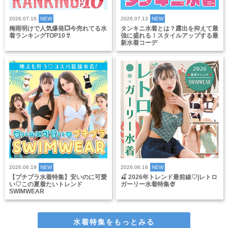
2026.07.16
NEW
2026.07.13
NEW
梅雨明けで人気爆発💥今売れてる水
タンキニ水着とは？露出を抑えて最
着ランキングTOP10👙
強に盛れる！スタイルアップする最
新水着コーデ
2026.06.19
NEW
2026.06.16
NEW
【プチプラ水着特集】安いのに可愛
🍒 2026年トレンド最前線♡|レトロ
い♡この夏着たいトレンド
ガーリー水着特集🍨
SWIMWEAR
水着特集をもっとみる