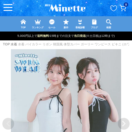
ペー
0
ジト
ップ
へ
TOP
ランキング
セール
新作
骨格診断
ブログ
検索
5,000円以上で
送料無料
/15時までの注文で
当日発送
(※土日祝は12時まで)
TOP
水着
水着 バイカラー リボン 韓国風 体型カバー ガーリー ワンピース ビキニ (ホワ