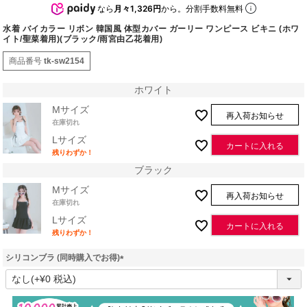
なら
月々1,326円
から。分割手数料無料
水着 バイカラー リボン 韓国風 体型カバー ガーリー ワンピース ビキニ (ホワ
イト/聖菜着用)(ブラック/雨宮由乙花着用)
商品番号
tk-sw2154
ホワイト
Mサイズ
再入荷お知らせ
在庫切れ
Lサイズ
カートに入れる
残りわずか！
ブラック
Mサイズ
再入荷お知らせ
在庫切れ
Lサイズ
カートに入れる
残りわずか！
シリコンブラ (同時購入でお得)
(
必
須