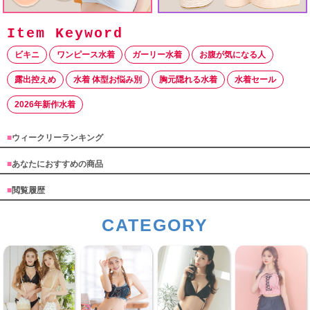
ビキニ
ワンピース水着
ガーリー水着
お腹が気になる人
露出控えめ
水着 体型お悩み別
胸元隠れる水着
水着セール
2026年新作水着
■
ウィークリーランキング
■
あなたにおすすめの商品
■
閲覧履歴
CATEGORY