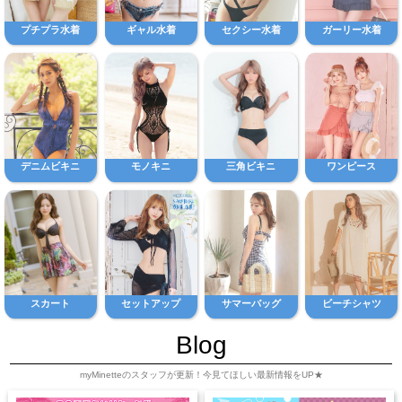
プチプラ水着
ギャル水着
セクシー水着
ガーリー水着
デニムビキニ
モノキニ
三角ビキニ
ワンピース
スカート
セットアップ
サマーバッグ
ビーチシャツ
Blog
myMinetteのスタッフが更新！今見てほしい最新情報をUP★