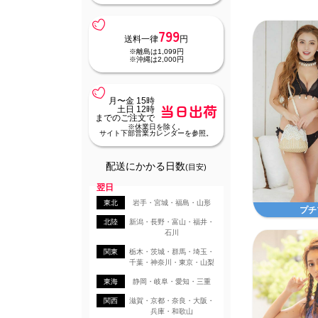
799
送料一律
円
※離島は1,099円
※沖縄は2,000円
月〜金 15時
当日出荷
土日 12時
までのご注文で
※休業日を除く。
サイト下部営業カレンダーを参照。
配送にかかる日数
(目安)
翌日
東北
岩手・宮城・福島・山形
プチ
北陸
新潟・長野・富山・福井・
石川
関東
栃木・茨城・群馬・埼玉・
千葉・神奈川・東京・山梨
東海
静岡・岐阜・愛知・三重
関西
滋賀・京都・奈良・大阪・
兵庫・和歌山