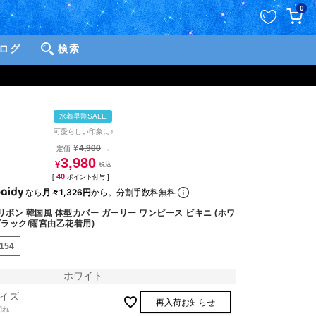
ペー
0
ジト
ップ
ログ
検索
へ
水着早割SALE
可愛らしい印象に♪
¥
4,900
定価
→
3,980
¥
40
[
ポイント付与 ]
なら
月々1,326円
から。分割手数料無料
リボン 韓国風 体型カバー ガーリー ワンピース ビキニ (ホワ
ブラック/雨宮由乙花着用)
2154
ホワイト
イズ
再入荷お知らせ
切れ