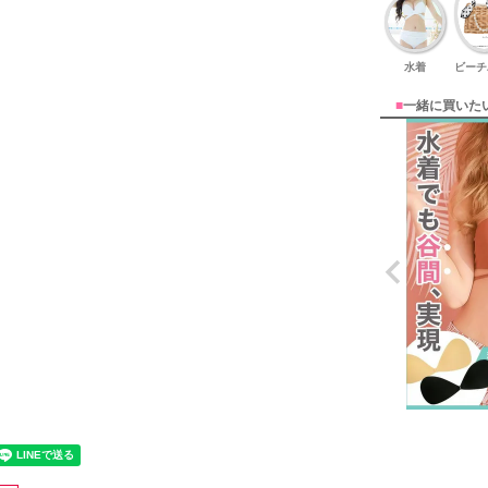
水着
ビーチ
■
一緒に買いた