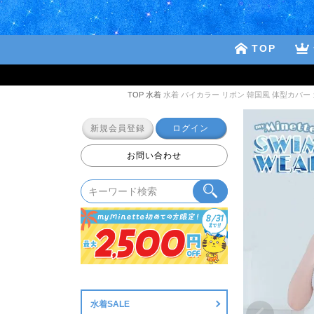
TOP
TOP
水着
水着 バイカラー リボン 韓国風 体型カバー 
新規会員登録
ログイン
お問い合わせ
水着SALE