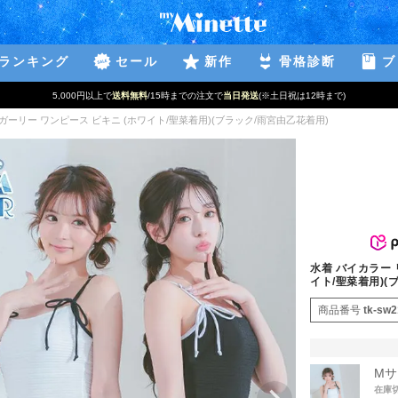
ランキング
セール
新作
骨格診断
ブ
5,000円以上で
送料無料
/15時までの注文で
当日発送
(※土日祝は12時まで)
ガーリー ワンピース ビキニ (ホワイト/聖菜着用)(ブラック/雨宮由乙花着用)
水着 バイカラー 
イト/聖菜着用)(
商品番号
tk-sw
Mサ
在庫