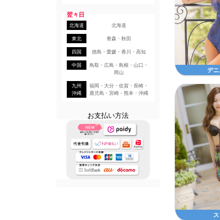
翌々日
北海道
北海道
東北
青森・秋田
四国
徳島・愛媛・香川・高知
中国
鳥取・広島・島根・山口・
デニ
岡山
九州
福岡・大分・佐賀・長崎・
沖縄
鹿児島・宮崎・熊本・沖縄
お支払い方法
ス