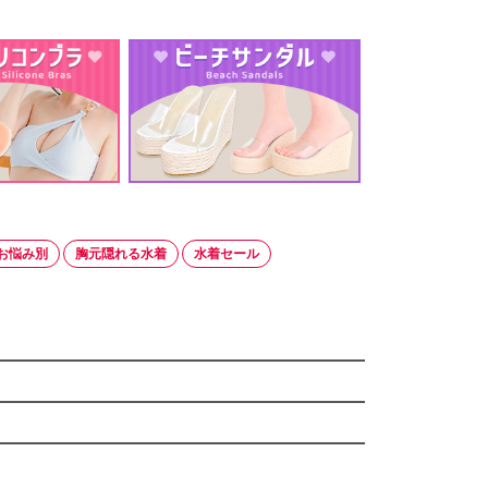
お悩み別
胸元隠れる水着
水着セール