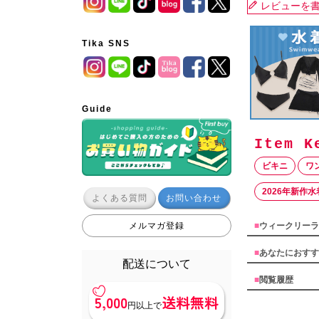
レビューを
Tika SNS
Guide
ビキニ
ワ
2026年新作水
よくある質問
お問い合わせ
メルマガ登録
■
ウィークリーラ
■
あなたにおすす
配送について
■
閲覧履歴
5,000
送料無料
円以上で