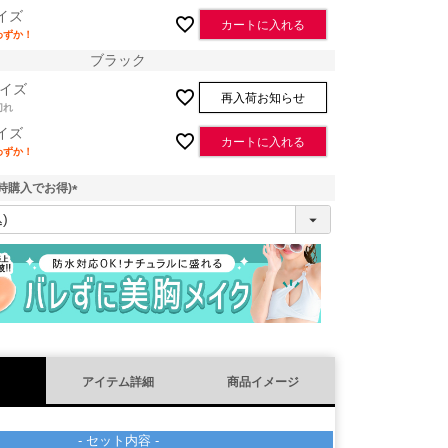
イズ
カートに入れる
わずか！
ブラック
イズ
再入荷お知らせ
切れ
イズ
カートに入れる
わずか！
時購入でお得)
(
必
須
)
アイテム詳細
商品イメージ
ブラック
- セット内容 -