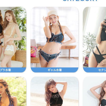
プラ水着
ギャル水着
セク