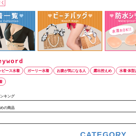
書く
ンピース水着
ガーリー水着
お腹が気になる人
露出控えめ
水着 体型
着
ンキング
めの商品
CATEGORY