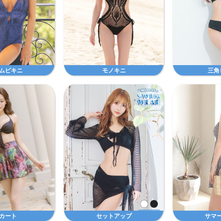
ムビキニ
モノキニ
三角
カート
セットアップ
サマ