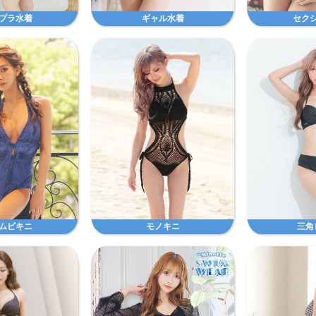
プラ水着
ギャル水着
セク
ムビキニ
モノキニ
三角