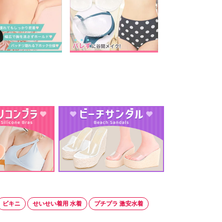
ビキニ
せいせい着用 水着
プチプラ 激安水着