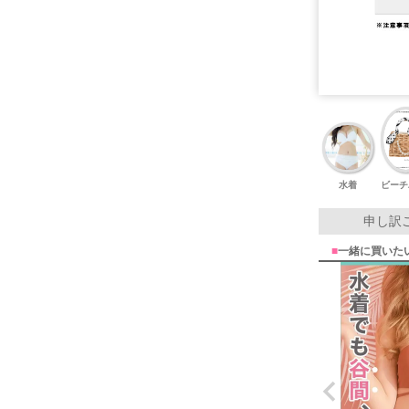
水着
ビーチ
申し訳
■
一緒に買いた