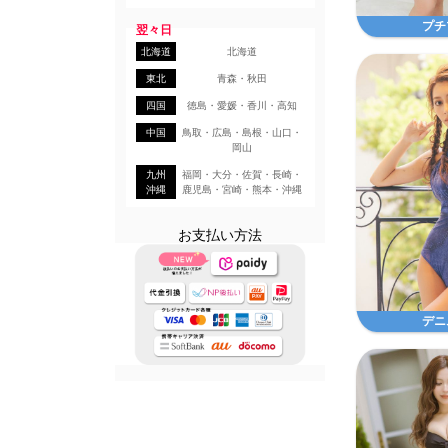
プチ
翌々日
北海道
北海道
東北
青森・秋田
四国
徳島・愛媛・香川・高知
中国
鳥取・広島・島根・山口・
岡山
九州
福岡・大分・佐賀・長崎・
沖縄
鹿児島・宮崎・熊本・沖縄
お支払い方法
デニ