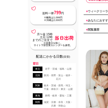
799
■
ウィークリーラ
送料一律
円
※離島は1,099円
※沖縄は2,000円
■
あなたにおすす
■
閲覧履歴
月〜金 15時
当日出荷
土日 12時
までのご注文で
※休業日を除く。
サイト下部営業カレンダーを参照。
配送にかかる日数
(目安)
翌日
東北
岩手・宮城・福島・山形
北陸
新潟・長野・富山・福井・
石川
関東
栃木・茨城・群馬・埼玉・
千葉・神奈川・東京・山梨
東海
静岡・岐阜・愛知・三重
関西
滋賀・京都・奈良・大阪・
兵庫・和歌山