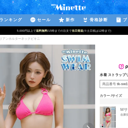
ランキング
セール
新作
骨格診断
ブ
5,000円以上で
送料無料
/15時までの注文で
当日発送
(※土日祝は12時まで)
ジリアンホルターネックビキニ
水着 ストラップ
商品番号
tk-sw
カラー
サイズ
Mサ
在庫