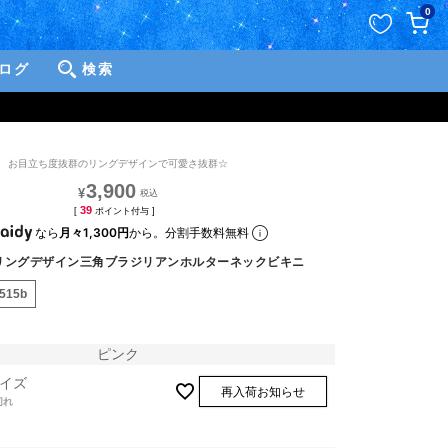
ペー
0
ジト
ップ
ログ
検索
へ
お目立ち度抜群のリングデザインで可愛さ抜群☆
3,900
¥
39
[
ポイント付与 ]
なら
月々1,300円
から。分割手数料無料
リングデザイン三角ブラジリアンホルターネックビキニ
1515b
ピンク
イズ
再入荷お知らせ
切れ