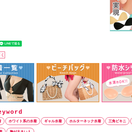
書く
着
ホワイト系の水着
ギャル水着
ホルターネック水着
三角ビキニ
着
胸が大きい人