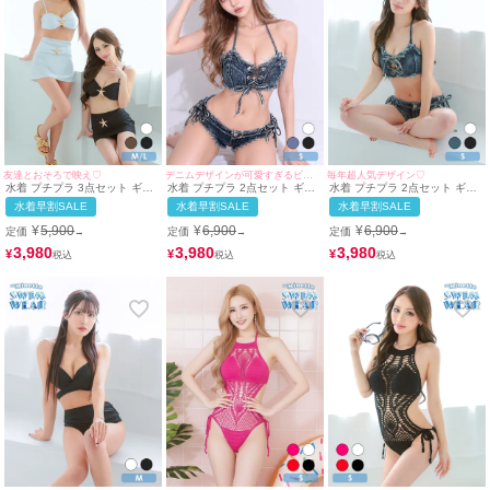
友達とおそろで映え♡
デニムデザインが可愛すぎるビキニ
毎年超人気デザイン♡
水着 プチプラ 3点セット ギャ
水着 プチプラ 2点セット ギャ
水着 プチプラ 2点セット ギャ
ル 2way セット 体型カバー ハ
ル セット リボン 編み上げ デ
ル ホルターネック バストクロ
水着早割SALE
水着早割SALE
水着早割SALE
イウエスト カジュアル 脚カバ
ニム ローライズ 青 ブルベ ビ
ス デニム 青 ブルベ ビキニ (み
ー スカートタイプ ペア ビキニ
キニ (Sサイズ対応) |
のり着用/Sサイズ対応) |
¥
5,900
¥
6,900
¥
6,900
定価
定価
定価
→
→
→
(みのり・ちぴたん着用/M~Lサ
myMinette/マイミネット
myMinette/マイミネット
イズ対応) | myMinette/マイミ
3,980
3,980
3,980
¥
¥
¥
ネット