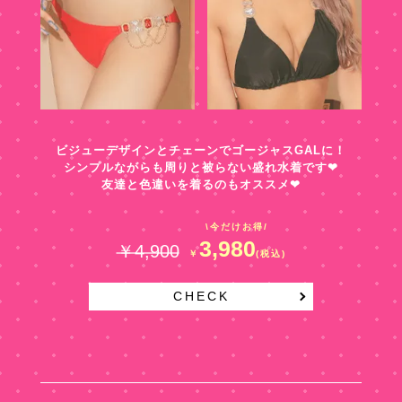
ビジューデザインとチェーンでゴージャスGALに！
シンプルながらも周りと被らない盛れ水着です❤︎
友達と色違いを着るのもオススメ❤︎
\今だけお得/
3,980
￥4,900
￥
(税込)
CHECK