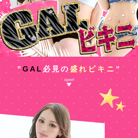
”
GAL
必見の
盛れビキニ
”