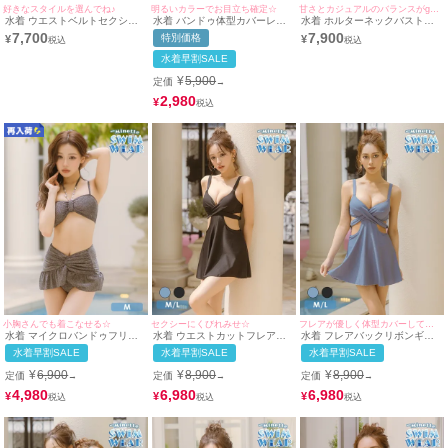
好きなスタイルを選んでね♪
明るいカラーでお目立ち確定☆
甘さとカジュアルのバランスがgoodで可愛い☆
水着 ウエストベルトセクシー
水着 バンドゥ体型カバーレー
水着 ホルターネックバストレ
シアースカート付きモノキニビ
スアップフレアスカートワッフ
ースアップバックギンガムチェ
7,700
7,900
特別価格
¥
¥
キニ&ホルターネックビスチェ
ルギャルビキニ
ックリボン×ショートパンツコ
スカートギャルタンキニ
ットンレースデニムガーリータ
水着早割SALE
ンキニ
¥
5,900
定価
→
2,980
¥
小胸さんでも着こなせる☆
セクシーにくびれみせ☆
フレアが優しく体型カバーしてくれる♡
水着 マイクロバンドゥフリル
水着 ウエストカットフレアバ
水着 フレアバックリボンギャ
ミニスカート風グリッターラメ
ックリボンギャルワンピースビ
ルワンピースビキニ
水着早割SALE
水着早割SALE
水着早割SALE
ホルターネックギャルビキニ
キニ
¥
6,900
¥
8,900
¥
8,900
定価
定価
定価
→
→
→
4,980
6,980
6,980
¥
¥
¥