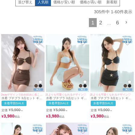
並び替え
人気順
価格が安い順
価格が高い順
新着順
305
件中
1
-
60
件表示
1
2
6
…
2wayデザインで自分好みに着こなせる♡
誰よりも可愛くなれるデザイン♡
誰よりも可愛くなれるデザイン♡
水着 プチプラ 3点セット ギャ
水着 プチプラ 3点セット ギャ
水着 プチプラ 3点セット ギャ
ル 2way セット ハイウエスト
ル 2way セット 体型カバー ハ
ル 2way セット 体型カバー ハ
水着早割SALE
水着早割SALE
水着早割SALE
ヘルシー 脚カバー スカートタ
イウエスト カジュアル 脚カバ
イウエスト カジュアル 脚カバ
イプ ヒトデ 体型カバー 茶色
ー スカートタイプ ヒトデ 体型
ー スカートタイプ ヒトデ 黒
¥
5,900
¥
5,900
¥
5,900
定価
定価
定価
→
→
→
ブラウン ビキニ (M~Lサイズ対
カバー 白 ホワイト ビキニ (ち
ブラック ビキニ (みのり着
応) | myMinette/マイミネット
ぴたん着用/M~Lサイズ対応) |
用/M~Lサイズ対応) |
3,980
3,980
3,980
¥
¥
¥
myMinette/マイミネット
myMinette/マイミネット