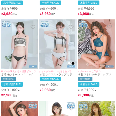
ロスト ビスチェ 体型カバー ワ
ロスト ビスチェ 体型カバー ワ
フラワーコサージュ モノトー
水着早割SALE
水着早割SALE
水着早割SALE
ンカラー 韓国風 ギャル タンキ
ンカラー 韓国風 ギャル タンキ
ン ギャル ビキニ (ベージュ×ブ
ニ (グリーン/雨宮由乙花)
ニ (グリーン/雨宮由乙花)(ブラ
ラック/聖菜着用)
¥
4,900
¥
4,900
¥
4,900
定価
定価
定価
→
→
→
ック/聖菜着用)
3,980
3,980
3,980
¥
¥
¥
リゾート映えするお洒落ビキニ♡
ショルダーリボンで甘さをプラス♡
スポーティーな印象☆
水着 モノトーン エスニック ニ
水着 クロスストラップ サテン
水着 ストレッチ デニム アメリ
ット ビスチェ ギャル ビキニ
リボンパイピング ビスチェ ギ
カンスリーブ ハイウエスト ギ
特別価格
水着早割SALE
特別価格
(アイボリー×ブラック/雨宮由
ャル ビキニ (ホワイト/聖菜着
ャル ビキニ (ブルー/MIYABI着
乙花着用)
用)
用)
水着早割SALE
¥
4,900
水着早割SALE
定価
→
2,980
¥
4,900
¥
4,900
¥
定価
定価
→
→
2,980
1,980
¥
¥