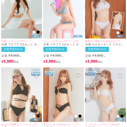
着痩せも期待できるsexyなクロスデザイン♪
可愛いスカートデザイン♡
トレンドのデニムデザインが可愛い♡
水着 ホルターネック クロスデ
水着 プチプラ 2点セット ホル
水着 プチプラ 2点セット ギャ
ザイン Vカット アメリカンス
ターネック 体型カバー ハイウ
ル ホルターネック 三角ビキニ
水着早割SALE
水着早割SALE
水着早割SALE
リーブ ワンカラー ギャル ビキ
エスト フリル 脚カバー シンプ
紐ビキニ カジュアル シンプル
ニ (ホワイト/若林萌々着用)
ル リボン スカートタイプ 白
デニム 青 ブルベ (みのり着
¥
4,900
¥
8,900
¥
4,900
定価
定価
定価
→
→
→
ホワイト ビキニ (ちぴたん着
用/Mサイズ着用) | myMinette/
用/M~Lサイズ対応) |
マイミネット
3,980
5,980
2,980
¥
¥
¥
myMinette/マイミネット
sexyでお洒落なバックシャンデザイン♪
男心をくすぐるsexyなカットアウトデザイン♪
リング×カットアウトでsexyボディにメイク♪