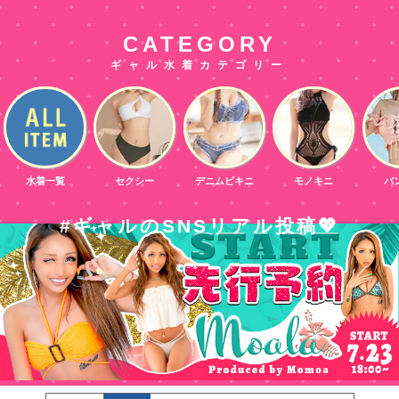
CATEGORY
ギャル水着カテゴリー
水着一覧
セクシー
デニムビキニ
モノキニ
バ
#ギャルのSNSリアル投稿💖