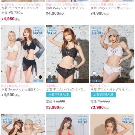
女の子らしいカジュアルな印象に♪
長袖トップスで日焼け対策バッチリ！
メッシュ素材で涼しくカバー◎
水着 ハイウエストギャルクロ
水着 2wayショート丈メッシュ
水着 2wayショート丈メッシュ
シェホルターネックビキニ
編みボレロ＆パレオ付き体型カ
編み長袖トップス＆ミニパレオ
¥
5,780
4,900
4,900
定価
→
¥
¥
バーセットアップホルターネッ
付き体型カバーセットアップホ
4,980
クビキニ
ルターネックビキニ
¥
程よく体型カバーに◎
甘辛MIX♡
男心くすぐる♡
水着 2wayメッシュ編みロング
水着 デニムハイレグパンツ紐
水着 デニムハイレグサイドリ
スリーブ＆ミニパレオ付き体型
リボンバンドゥホルターネック
ボンパンツバンドゥホルターネ
4,900
水着早割SALE
水着早割SALE
¥
カバーセットアップホルターネ
ビキニ
ックビキニ
ックビキニ
¥
6,900
¥
6,900
定価
定価
→
→
3,980
3,980
¥
¥