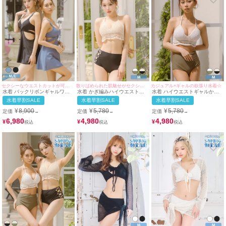
セクシーなウエストカットが可愛い水着♡
散りばめられた肌魅せがセクシー♡
カジュアル×ギャルの欲張り水着☆
水着 バックリボンギャルワン
水着 かぎ編みハイウエストサ
水着 ハイウエストギャルかぎ
ピースビキニ
イドクロスホルターネックビキ
編みホルターネックビキニ
水着早割SALE
水着早割SALE
水着早割SALE
ニ
¥
8,900
¥
5,780
¥
5,780
定価
定価
定価
→
→
→
6,980
4,980
4,980
¥
¥
¥