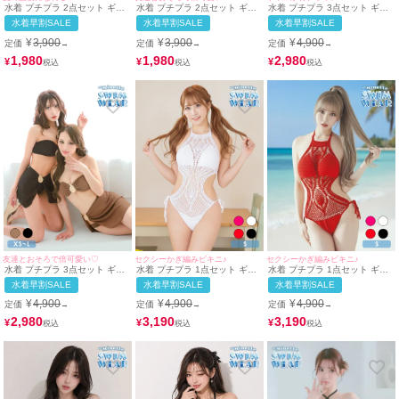
水着 プチプラ 2点セット ギャ
水着 プチプラ 2点セット ギャ
水着 プチプラ 3点セット ギャ
ル ホルターネック ハイウエス
ル ホルターネック ハイウエス
ル 2way 体型カバー バンドゥ
水着早割SALE
水着早割SALE
水着早割SALE
ト 紐ビキニ シンプル クロスデ
ト 紐ビキニ シンプル 白 黒 ブ
スカートタイプ バックル モカ
ザイン ワンカラー 白 ビキニ
ラック ビキニ (みのり・ちぴた
ビキニ (ちぴたん着用/XS~Lサ
¥
3,900
¥
3,900
¥
4,900
定価
定価
定価
→
→
→
(みのり着用/Mサイズ対応) |
ん着用/Mサイズ対応) |
イズ対応) | myMinette/マイミ
myMinette/マイミネット
myMinette/マイミネット
ネット
1,980
1,980
2,980
¥
¥
¥
友達とおそろで倍可愛い♡
セクシーかぎ編みビキニ♪
セクシーかぎ編みビキニ♪
水着 プチプラ 3点セット ギャ
水着 プチプラ 1点セット ギャ
水着 プチプラ 1点セット ギャ
ル 2way 体型カバー バンドゥ
ル ホルターネック オールイン
ル ホルターネック オールイン
水着早割SALE
水着早割SALE
水着早割SALE
スカートタイプ 黒 茶色 ビキニ
ワン 編み上げ メッシュ かぎ編
ワン 編み上げ メッシュ セクシ
(みのり・ちぴたん着用/XS~L
み 白 ビキニ (Sサイズ対応) |
ー 赤 ビキニ (Sサイズ対応) |
¥
4,900
¥
4,900
¥
4,900
定価
定価
定価
→
→
→
サイズ対応) | myMinette/マイ
myMinette/マイミネット
myMinette/マイミネット
ミネット
2,980
3,190
3,190
¥
¥
¥