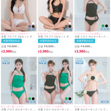
クロスデザインでお洒落に♪
編み上げデザインがSEXY♡
あざとセクシーなデザイン
水着 クロス ホルターネック ド
水着 プチプラ 2点セット ギャ
水着 プチプラ 2点セット ギャ
ロスト ビスチェ 体型カバー ワ
ル セット リボン カジュアル
ル セット リボン 編み上げ デ
水着早割SALE
水着早割SALE
水着早割SALE
ンカラー 韓国風 ギャル タンキ
編み上げ デニム ローライズ 白
ニム 黒 ブラック ビキニ (Sサ
ニ (ブラック/聖菜)
ビキニ (Sサイズ対応) |
イズ対応) | myMinette/マイミ
¥
4,900
¥
6,900
¥
6,900
定価
定価
定価
→
→
→
myMinette/マイミネット
ネット
3,980
3,980
3,980
¥
¥
¥
大人っぽく着こなせる♪
ヘルシーボディーを演出♪
大人エレガント♡
水着 クロス ホルターネック ド
水着 クロス ホルターネック ド
水着 ホルターネック バンドゥ