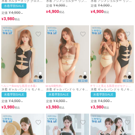
水着 ホルターネック クロスデ
水着 アシメショルダー リング
水着 アシメショルダー リング
ザイン アメリカンスリーブ ワ
付き カットアウト バンドゥ ワ
付き カットアウト バンドゥ ワ
¥
4,900
¥
4,900
定価
定価
水着早割SALE
→
→
ンカラー ギャル ビキニ (ブラ
ンカラー ワッフル ギャル ビキ
ンカラー ワッフル ギャル ビキ
ック/若林萌々着用))
ニ (ブラック/若林萌々着用)
4,900
ニ (ホワイト/若林萌々着用)
4,900
¥
¥
¥
4,900
定価
→
3,980
¥
ヘルシー&sexyな肌見せ水着♪
sexy&個性的♪
チラッと見える肌見せがセクシー♡
水着 ギャル バンドゥ モノキニ
水着 ギャル バンドゥ モノキニ
水着 ギャル バンドゥ モノキニ
シャーリング カットアウト ビ
シャーリング カットアウト ビ
シャーリング カットアウト ビ
水着早割SALE
水着早割SALE
水着早割SALE
キニ (ブラック/若林萌々着用)
キニ (ブラウン×ベージュ/早河
キニ (ブラウン×ベージュ/早河
ルカ着用 ブラック/若林萌々着
ルカ着用 ブラック/若林萌々着
¥
4,900
¥
4,900
¥
4,900
定価
定価
定価
→
→
→
用)
用)
3,980
3,980
3,980
¥
¥
¥