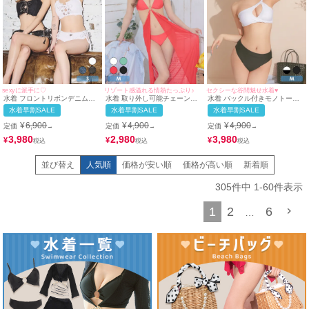
sexyに派手に♡
リゾート感溢れる情熱たっぷり♪
セクシーな谷間魅せ水着♥
水着 フロントリボンデニムレ
水着 取り外し可能チェーン付
水着 バックル付きモノトーン
ースアップバンドゥホルターネ
きパレオステックホルタービキ
ワンショルダークロスバンドゥ
水着早割SALE
水着早割SALE
水着早割SALE
ックビキニ
ニ
ビキニ
¥
6,900
¥
4,900
¥
4,900
定価
定価
定価
→
→
→
3,980
2,980
3,980
¥
¥
¥
並び替え
人気順
価格が安い順
価格が高い順
新着順
305
件中
1
-
60
件表示
1
2
6
…