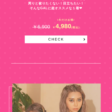
周りと被りたくない！目立ちたい！
そんなGALに超オススメな１着❤︎
\今だけお得/
4,980
￥6,900
￥
(税込)
CHECK