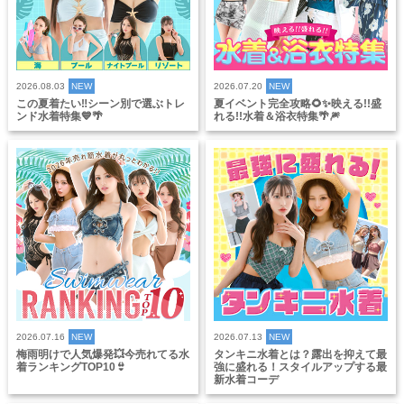
2026.08.03
NEW
2026.07.20
NEW
この夏着たい‼️シーン別で選ぶトレ
夏イベント完全攻略🌻✨映える!!盛
ンド水着特集💙🌴
れる!!水着＆浴衣特集🌴🎆
2026.07.16
NEW
2026.07.13
NEW
梅雨明けで人気爆発💥今売れてる水
タンキニ水着とは？露出を抑えて最
着ランキングTOP10👙
強に盛れる！スタイルアップする最
新水着コーデ