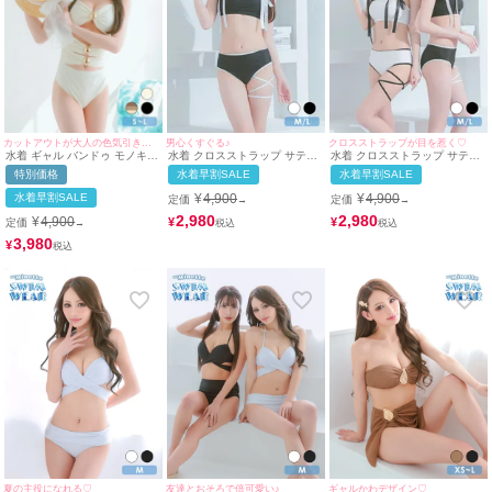
カットアウトが大人の色気引き出す☆
男心くすぐる♪
クロスストラップが目を惹く♡
水着 ギャル バンドゥ モノキニ
水着 クロスストラップ サテン
水着 クロスストラップ サテン
シャーリング カットアウト ビ
リボンパイピング ビスチェ ギ
リボンパイピング ビスチェ ギ
特別価格
水着早割SALE
水着早割SALE
キニ (アイボリー/雨宮由乙花着
ャル ビキニ (ブラック/雨宮由
ャル ビキニ (ホワイト/聖菜着
用)
乙花着用)
用)(ブラック/雨宮由乙花着用)
水着早割SALE
¥
4,900
¥
4,900
定価
定価
→
→
2,980
2,980
¥
4,900
¥
¥
定価
→
3,980
¥
夏の主役になれる♡
友達とおそろで倍可愛い♪
ギャルかわデザイン♡