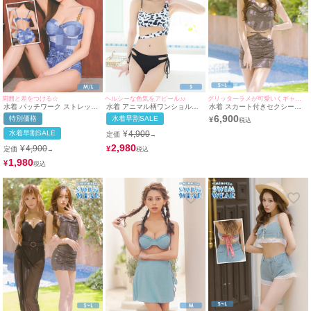
周囲と差をつける☆
ヘルシーな色気をアピール♪♪
グリッターラメが可愛いくギャル☆
水着 パッチワーク ストレッチ
水着 アニマル柄ワンショル風
水着 スカート付きセクシーホ
デニム ギャル モノキニ ウエス
モノトーンカットアウトビスチ
ルターネックドレープグリッタ
6,900
特別価格
水着早割SALE
¥
トリボン 体型カバー カットア
ェギャルビキニ
ーラメビスチェギャルタンキニ
ウト ビキニ (ブルー/MIYABI着
水着早割SALE
¥
4,900
定価
→
用)
2,980
¥
4,900
¥
定価
→
1,980
¥