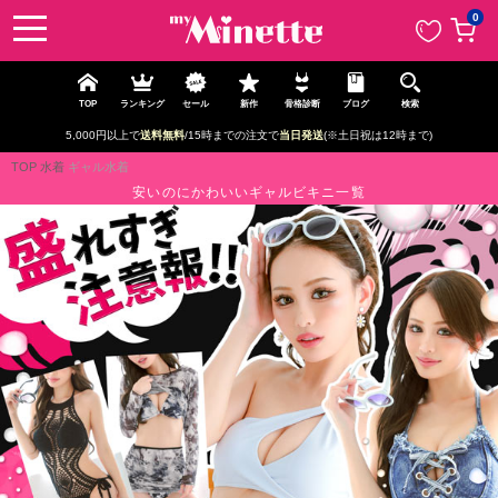
ペー
0
ジト
ップ
へ
TOP
ランキング
セール
新作
骨格診断
ブログ
検索
新規登録で最大
2500円OFF!
TOP
水着
ギャル水着
安いのにかわいいギャルビキニ一覧