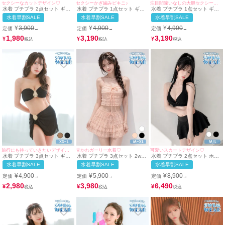
セクシーなカットデザイン♡
セクシーかぎ編みビキニ♪
注目間違いなしの大胆セクシービキニ♪
水着 プチプラ 2点セット ギャ
水着 プチプラ 1点セット ギャ
水着 プチプラ 1点セット ギャ
ル ホルターネック ハイウエス
ル ホルターネック オールイン
ル ホルターネック オールイン
水着早割SALE
水着早割SALE
水着早割SALE
ト 紐ビキニ シンプル クロスデ
ワン 編み上げ メッシュ ピンク
ワン 編み上げ メッシュ かぎ編
ザイン 黒 ブラック ビキニ (ち
ビキニ (Sサイズ対応) |
み くびれ 黒 ビキニ (みのり着
¥
3,900
¥
4,900
¥
4,900
定価
定価
定価
→
→
→
ぴたん着用/Mサイズ対応) |
myMinette/マイミネット
用/Sサイズ対応) | myMinette/
myMinette/マイミネット
マイミネット
1,980
3,190
3,190
¥
¥
¥
旅行にも持っていきたいデザイン♡
甘かわガーリー水着♡
可愛いスカートデザイン♡
水着 プチプラ 3点セット ギャ
水着 プチプラ 3点セット 2way
水着 プチプラ 2点セット ホル
ル 2way 体型カバー バンドゥ
セット 体型カバー ハイウエス
ターネック 体型カバー ハイウ
水着早割SALE
水着早割SALE
水着早割SALE
スカートタイプ 黒 ビキニ (ち
ト フリル タンクトップ 脚カバ
エスト フリル 脚カバー シンプ
ぴたん着用/XS~Lサイズ対応) |
ー シンプル ボトム リボン ス
ル リボン スカートタイプ 黒
¥
4,900
¥
5,900
¥
8,900
定価
定価
定価
→
→
→
myMinette/マイミネット
カートタイプ ガーリー ピンク
ブラック ビキニ (M~Lサイズ対
ビキニ (M~XLサイズ対応) |
応) | myMinette/マイミネット
2,980
3,980
6,490
¥
¥
¥
myMinette/マイミネット