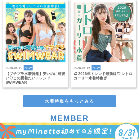
2026.06.19
NEW
2026.06.16
NEW
【プチプラ水着特集】安いのに可愛
🍒 2026年トレンド最前線♡|レトロ
い♡この夏着たいトレンド
ガーリー水着特集🍨
SWIMWEAR
水着特集をもっとみる
MEMBER