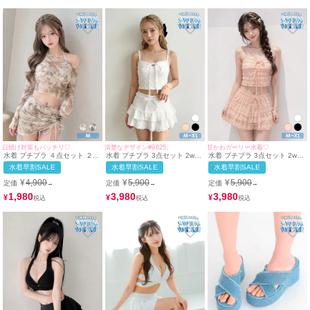
日焼け対策もバッチリ♡
清楚なデザイン#9825;
甘かわガーリー水着♡
水着 プチプラ ４点セット ２
水着 プチプラ 3点セット 2way
水着 プチプラ 3点セット 2way
way セット 紐ビキニ カジュア
セット 体型カバー ハイウエス
セット 体型カバー ハイウエス
水着早割SALE
水着早割SALE
水着早割SALE
ル 脚カバー クール 袖あり ス
ト フリル タンクトップ 脚カバ
ト フリル タンクトップ 脚カバ
カートタイプ 洋服みたいな マ
ー シンプル ボトム リボン ス
ー シンプル ボトム リボン ス
¥
4,900
¥
5,900
¥
5,900
定価
定価
定価
→
→
→
ーブル ベージュ ビキニ (Mサイ
カートタイプ ガーリー 総レー
カートタイプ ガーリー ピンク
ズ対応) | myMinette/マイミネ
ス 白 ホワイト ビキニ (M~XL
ビキニ (M~XLサイズ対応) |
1,980
3,980
3,980
¥
¥
¥
ット
サイズ対応) | myMinette/マイ
myMinette/マイミネット
ミネット