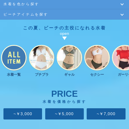
水着を色から探す
ビキニ
ワンピース
セットアップ
ビーチアイテムを探す
ホワイト
ブラック
ピンク
モノキニ
バンドゥ
オフショル
この夏、ビーチの主役になれる水着
ビーチバッグ
ビーチシャツ
アクセサリー
レッド
ブルー
パープル
ハイウエスト
スカート
ビスチェ
麦わら帽子
盛りブラ
イエロー
オレンジ
グリーン
ハイネック
ホルターネック
三角ビキニ
ブラウン
ギャル
セクシー
ガーリー
水着一覧
プチプラ
ギャル
セクシー
ガーリ
PRICE
水着を価格から探す
~￥3,000
~￥5,000
~￥7,000