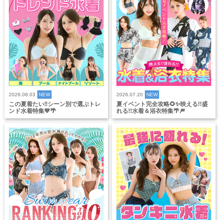
2026.08.03
NEW
2026.07.20
NEW
この夏着たい‼️シーン別で選ぶトレ
夏イベント完全攻略🌻✨映える!!盛
ンド水着特集💙🌴
れる!!水着＆浴衣特集🌴🎆