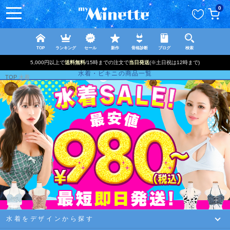
ペー
0
ジト
ップ
へ
TOP
ランキング
セール
新作
骨格診断
ブログ
検索
5,000円以上で
送料無料
/15時までの注文で
当日発送
(※土日祝は12時まで)
水着・ビキニの商品一覧
TOP
水着
水着をデザインから探す