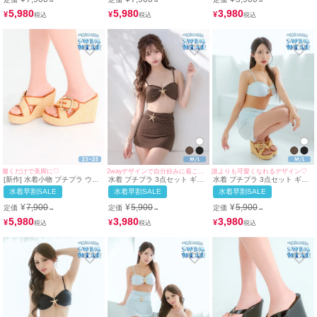
当対応)| myMinette/マイミネッ
myMinette/マイミネット
ンキニ スカートタイプ 洋服み
ト
たいな 緑 グリーン ネイビー
5,980
5,980
3,980
¥
¥
¥
(ちぴたん着用/M~XLサイズ対
応) | myMinette/マイミネット
履くだけで美脚に♡
2wayデザインで自分好みに着こなせる♡
誰よりも可愛くなれるデザイン♡
[新作] 水着小物 プチプラ ウェ
水着 プチプラ 3点セット ギャ
水着 プチプラ 3点セット ギャ
ッジソール 厚底 ゴールドバッ
ル 2way セット ハイウエスト
ル 2way セット 体型カバー ハ
水着早割SALE
水着早割SALE
水着早割SALE
クル ビーチ サンダル (約23cm
ヘルシー 脚カバー スカートタ
イウエスト カジュアル 脚カバ
相当~約25cm相当対応) |
イプ ヒトデ 体型カバー 茶色
ー スカートタイプ ヒトデ 体型
¥
7,900
¥
5,900
¥
5,900
定価
定価
定価
→
→
→
myMinette/マイミネット
ブラウン ビキニ (M~Lサイズ対
カバー 白 ホワイト ビキニ (ち
応) | myMinette/マイミネット
ぴたん着用/M~Lサイズ対応) |
5,980
3,980
3,980
¥
¥
¥
myMinette/マイミネット