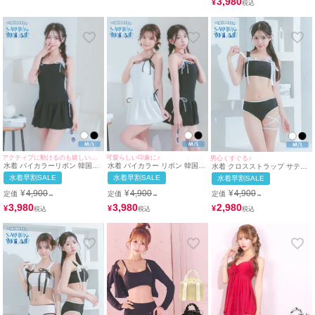
3,980
¥
アクティブに動けるのも嬉しいポイント♪
可愛らしい印象に♪
男心くすぐる♪
水着 バイカラーリボン 韓国風
水着 バイカラー リボン 韓国風
水着 クロスストラップ サテン
体型カバー ガーリー ワンピー
体型カバー ガーリー ワンピー
リボンパイピング ビスチェ ギ
水着早割SALE
水着早割SALE
水着早割SALE
スビキニ (ブラック/雨宮由乙花
ス ビキニ (ホワイト/聖菜着用)
ャル ビキニ (ブラック/雨宮由
着用)
(ブラック/雨宮由乙花着用)
乙花着用)
¥
4,900
¥
4,900
¥
4,900
定価
定価
定価
→
→
→
3,980
3,980
2,980
¥
¥
¥