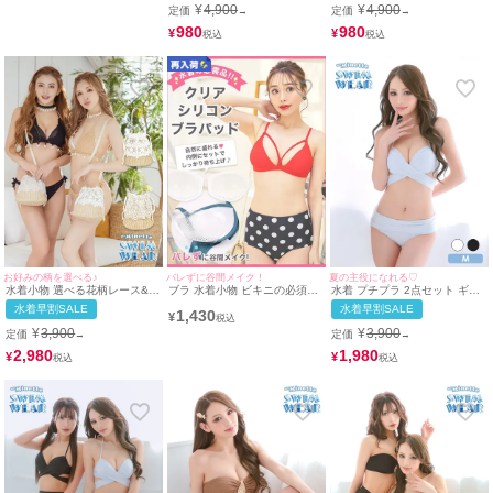
¥
4,900
¥
4,900
定価
定価
→
→
980
980
¥
¥
お好みの柄を選べる♪
バレずに谷間メイク！
夏の主役になれる♡
水着小物 選べる花柄レース&リ
ブラ 水着小物 ビキニの必須ア
水着 プチプラ 2点セット ギャ
ーフ柄レース2Way巾着かごバ
イテム♪クリアヌードブラパッ
ル ホルターネック ハイウエス
水着早割SALE
水着早割SALE
1,430
ッグ
ド
ト 紐ビキニ シンプル クロスデ
¥
ザイン ワンカラー 白 ビキニ
¥
3,900
¥
3,900
定価
定価
→
→
(みのり着用/Mサイズ対応) |
myMinette/マイミネット
2,980
1,980
¥
¥