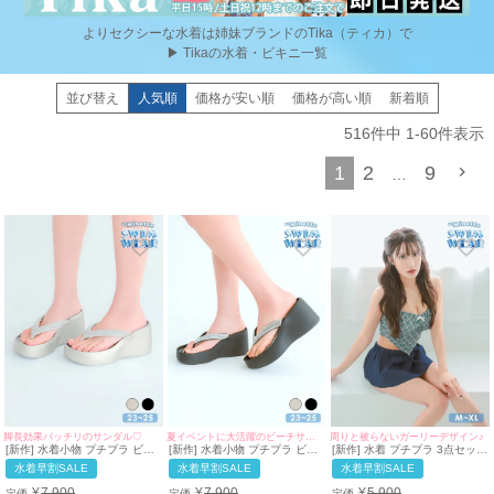
よりセクシーな水着は姉妹ブランドのTika（ティカ）で
▶ Tikaの水着・ビキニ一覧
並び替え
人気順
価格が安い順
価格が高い順
新着順
516
件中
1
-
60
件表示
1
2
9
…
脚長効果バッチリのサンダル♡
夏イベントに大活躍のビーチサンダル♡
周りと被らないガーリーデザイン♪
[新作] 水着小物 プチプラ ビジ
[新作] 水着小物 プチプラ ビジ
[新作] 水着 プチプラ 3点セット
ュー キラキラ ウェッジソール
ュー キラキラ ウェッジソール
2way セット 体型カバー ハイ
水着早割SALE
水着早割SALE
水着早割SALE
シンプル ビーチサンダル シル
シンプル ビーチサンダル (約
ウエスト チェック柄 カジュア
バー (約23cm相当~約25cm相
23cm相当~約25cm相当対応)|
ル ギンガムチェック リボン タ
¥
7,900
¥
7,900
¥
5,900
定価
定価
定価
→
→
→