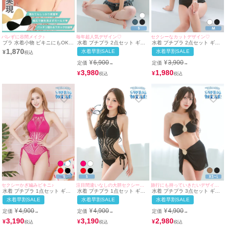
バレずに谷間メイク♪
毎年超人気デザイン♡
セクシーなカットデザイン♡
ブラ 水着小物 ビキニにもOK♪
水着 プチプラ 2点セット ギャ
水着 プチプラ 2点セット ギャ
ボリュームアップエアーヌード
ル ホルターネック バストクロ
ル ホルターネック ハイウエス
1,870
水着早割SALE
水着早割SALE
¥
ブラ
ス デニム 青 ブルベ ビキニ (み
ト 紐ビキニ シンプル クロスデ
のり着用/Sサイズ対応) |
ザイン 黒 ブラック ビキニ (ち
¥
6,900
¥
3,900
定価
定価
→
→
myMinette/マイミネット
ぴたん着用/Mサイズ対応) |
myMinette/マイミネット
3,980
1,980
¥
¥
セクシーかぎ編みビキニ♪
注目間違いなしの大胆セクシービキニ♪
旅行にも持っていきたいデザイン♡
水着 プチプラ 1点セット ギャ
水着 プチプラ 1点セット ギャ
水着 プチプラ 3点セット ギャ
ル ホルターネック オールイン
ル ホルターネック オールイン
ル 2way 体型カバー バンドゥ
水着早割SALE
水着早割SALE
水着早割SALE
ワン 編み上げ メッシュ ピンク
ワン 編み上げ メッシュ かぎ編
スカートタイプ 黒 ビキニ (ち
ビキニ (Sサイズ対応) |
み くびれ 黒 ビキニ (みのり着
ぴたん着用/XS~Lサイズ対応) |
¥
4,900
¥
4,900
¥
4,900
定価
定価
定価
→
→
→
myMinette/マイミネット
用/Sサイズ対応) | myMinette/
myMinette/マイミネット
マイミネット
3,190
3,190
2,980
¥
¥
¥