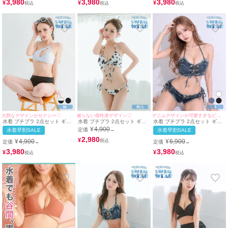
サイズ対応) | myMinette/マイ
マイミネット
3,980
3,980
3,980
¥
¥
¥
ミネット
大胆なデザインがセクシー♡
被らない個性派デザイン♡
デニムデザインが可愛すぎるビキニ
水着 プチプラ 2点セット ギャ
水着 プチプラ 2点セット ギャ
水着 プチプラ 2点セット ギャ
ル ワンショルダー バストカッ
ル 紐ビキニ 白 アニマル柄 ダ
ル セット リボン 編み上げ デ
¥
4,900
定価
水着早割SALE
→
水着早割SALE
ト 谷間 バイカラー 白 黒 ビキ
ルメシアン ビキニ (みのり着
ニム ローライズ 青 ブルベ ビ
ニ (みのり着用/Mサイズ対応) |
用/M~Lサイズ対応)
2,980
キニ (Sサイズ対応) |
¥
¥
4,900
¥
6,900
定価
定価
→
→
myMinette/マイミネット
myMinette/マイミネット
3,980
3,980
¥
¥