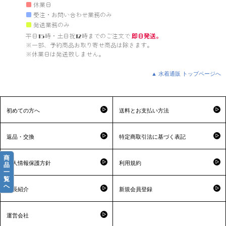
■
休業日
■
受注・お問い合わせ業務のみ
■
発送業務のみ
平日15時・土日祝12時までのご注文で 
即日発送。
※一部、予約商品お取り寄せ商品は除きます。

※休業日は発送致しません。

▲ 水着通販 トップページへ
初めての方へ
送料とお支払い方法
返品・交換
特定商取引法に基づく表記
商
個人情報保護方針
利用規約
品
一
覧
へ
店長紹介
新規会員登録
運営会社