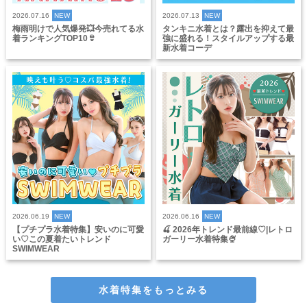
2026.07.16
NEW
2026.07.13
NEW
梅雨明けで人気爆発💥今売れてる水
タンキニ水着とは？露出を抑えて最
着ランキングTOP10👙
強に盛れる！スタイルアップする最
新水着コーデ
2026.06.19
NEW
2026.06.16
NEW
【プチプラ水着特集】安いのに可愛
🍒 2026年トレンド最前線♡|レトロ
い♡この夏着たいトレンド
ガーリー水着特集🍨
SWIMWEAR
水着特集をもっとみる