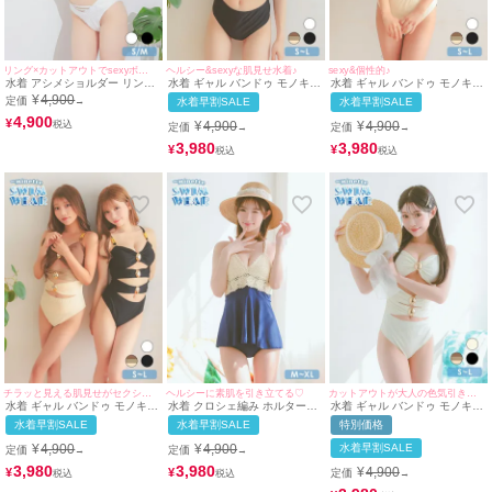
リング×カットアウトでsexyボディにメイク♪
ヘルシー&sexyな肌見せ水着♪
sexy&個性的♪
水着 アシメショルダー リング
水着 ギャル バンドゥ モノキニ
水着 ギャル バンドゥ モノキニ
付き カットアウト バンドゥ ワ
シャーリング カットアウト ビ
シャーリング カットアウト ビ
¥
4,900
定価
→
水着早割SALE
水着早割SALE
ンカラー ワッフル ギャル ビキ
キニ (ブラック/若林萌々着用)
キニ (ブラウン×ベージュ/早河
ニ (ホワイト/若林萌々着用)
4,900
ルカ着用 ブラック/若林萌々着
¥
¥
4,900
¥
4,900
定価
定価
→
→
用)
3,980
3,980
¥
¥
チラッと見える肌見せがセクシー♡
ヘルシーに素肌を引き立てる♡
カットアウトが大人の色気引き出す☆
水着 ギャル バンドゥ モノキニ
水着 クロシェ編み ホルターネ
水着 ギャル バンドゥ モノキニ
シャーリング カットアウト ビ
ック 韓国風 体型カバー ガーリ
シャーリング カットアウト ビ
水着早割SALE
水着早割SALE
特別価格
キニ (ブラウン×ベージュ/早河
ー ワンピースビキニ (アイボリ
キニ (アイボリー/雨宮由乙花着
ルカ着用 ブラック/若林萌々着
ー×ブルー/聖菜着用)
用)
¥
4,900
¥
4,900
水着早割SALE
定価
定価
→
→
用)
3,980
3,980
¥
4,900
¥
¥
定価
→