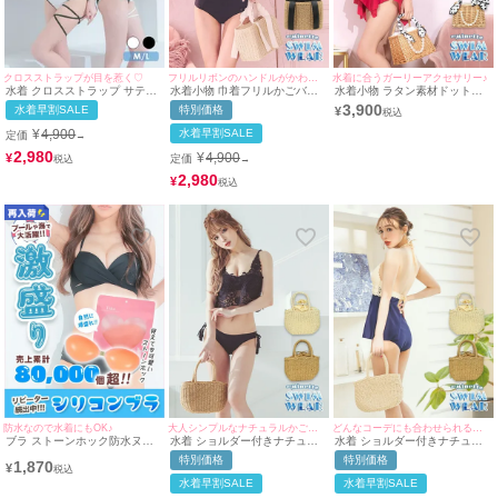
クロスストラップが目を惹く♡
フリルリボンのハンドルがかわいい♪
水着に合うガーリーアクセサリー♪
水着 クロスストラップ サテン
水着小物 巾着フリルかごバッ
水着小物 ラタン素材ドットス
リボンパイピング ビスチェ ギ
グ
カーフ×パールチャーム付きか
3,900
水着早割SALE
特別価格
¥
ャル ビキニ (ホワイト/聖菜着
ごバッグ
用)(ブラック/雨宮由乙花着用)
¥
4,900
水着早割SALE
定価
→
2,980
¥
4,900
¥
定価
→
2,980
¥
防水なので水着にもOK♪
大人シンプルなナチュラルかごバッグ♪
どんなコーデにも合わせられるシンプルかごバッグ♪
ブラ ストーンホック防水ヌー
水着 ショルダー付きナチュラ
水着 ショルダー付きナチュラ
ドブラ (A/B/C/D)
ルペーパーかごバッグ
ルトートメッシュかごバッグ
特別価格
特別価格
1,870
¥
水着早割SALE
水着早割SALE