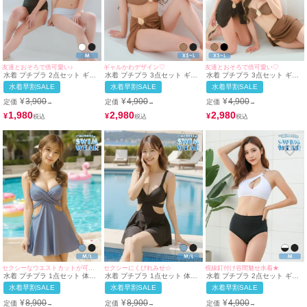
友達とおそろで倍可愛い♪
ギャルかわデザイン♡
友達とおそろで倍可愛い♡
水着 プチプラ 2点セット ギャ
水着 プチプラ 3点セット ギャ
水着 プチプラ 3点セット ギャ
ル ホルターネック ハイウエス
ル 2way 体型カバー バンドゥ
ル 2way 体型カバー バンドゥ
水着早割SALE
水着早割SALE
水着早割SALE
ト 紐ビキニ シンプル 白 黒 ブ
スカートタイプ バックル モカ
スカートタイプ 黒 茶色 ビキニ
ラック ビキニ (みのり・ちぴた
ビキニ (ちぴたん着用/XS~Lサ
(みのり・ちぴたん着用/XS~L
¥
3,900
¥
4,900
¥
4,900
定価
定価
定価
→
→
→
ん着用/Mサイズ対応) |
イズ対応) | myMinette/マイミ
サイズ対応) | myMinette/マイ
myMinette/マイミネット
ネット
ミネット
1,980
2,980
2,980
¥
¥
¥
セクシーなウエストカットが可愛い水着♡
セクシーにくびれみせ☆
視線釘付け谷間魅せ水着★
水着 プチプラ 1点セット 体型
水着 プチプラ 1点セット 体型
水着 プチプラ 2点セット ギャ
カバー ワンピース フリル 背中
カバー ワンピース フリル 背中
ル セット カジュアル ワンショ
水着早割SALE
水着早割SALE
水着早割SALE
カバー シンプル オールインワ
カバー シンプル オールインワ
ルダー バックル付き 白 ビキニ
ン くびれ セクシー ワンカラー
ン くびれ ワンカラー 黒 ブラ
(Mサイズ着用) | myMinette/マ
¥
8,900
¥
8,900
¥
4,900
定価
定価
定価
→
→
→
青 ダスティブルー ビキニ (M〜
ック ビキニ (M〜Lサイズ対応)
イミネット