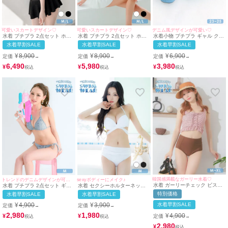
可愛いスカートデザイン♡
可愛いスカートデザイン♡
デニム風デザインが可愛い♡
水着 プチプラ 2点セット ホル
水着 プチプラ 2点セット ホル
水着小物 プチプラ ギャル クロ
ターネック 体型カバー ハイウ
ターネック 体型カバー ハイウ
スデザイン フリンジデニム 青
水着早割SALE
水着早割SALE
水着早割SALE
エスト フリル 脚カバー シンプ
エスト フリル 脚カバー シンプ
ブルー 厚底 サンダル (約
ル リボン スカートタイプ 黒
ル リボン スカートタイプ 白
23cm~約25cm対応 |
¥
8,900
¥
8,900
¥
6,900
定価
定価
定価
→
→
→
ブラック ビキニ (M~Lサイズ対
ホワイト ビキニ (ちぴたん着
myMinette/マイミネット)
応) | myMinette/マイミネット
用/M~Lサイズ対応) |
6,490
5,980
3,980
¥
¥
¥
myMinette/マイミネット
韓国感満載なガーリー水着♡
トレンドのデニムデザインが可愛い♡
sexyボディーにメイク♪
水着 ガーリーチェック ビスチ
水着 プチプラ 2点セット ギャ
水着 セクシーホルターネック
ェ レースアップ フリル 体型カ
ル ホルターネック 三角ビキニ
ワンカラーウエストクロスハイ
特別価格
水着早割SALE
水着早割SALE
バー 韓国風 ハイウエスト ビキ
紐ビキニ カジュアル シンプル
ウエストビキニ
ニ (ピンク×ブラウン/若林萌々
デニム 青 ブルベ (みのり着
水着早割SALE
¥
4,900
¥
3,900
定価
定価
→
→
着用)
用/Mサイズ着用) | myMinette/
マイミネット
2,980
1,980
¥
4,900
¥
¥
定価
→
2,980
¥