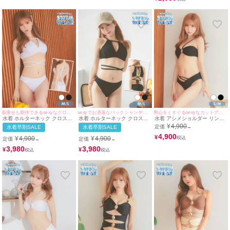
着痩せも期待できるsexyなクロスデザイン♪
sexyでお洒落なバックシャンデザイン♪
男心をくすぐるsexyなカットアウトデザイン♪
水着 ホルターネック クロスデ
水着 ホルターネック クロスデ
水着 アシメショルダー リング
ザイン Vカット アメリカンス
ザイン アメリカンスリーブ ワ
付き カットアウト バンドゥ ワ
¥
4,900
定価
水着早割SALE
水着早割SALE
→
リーブ ワンカラー ギャル ビキ
ンカラー ギャル ビキニ (ブラ
ンカラー ワッフル ギャル ビキ
ニ (ホワイト/若林萌々着用)
ック/若林萌々着用))
ニ (ブラック/若林萌々着用)
4,900
¥
¥
4,900
¥
4,900
定価
定価
→
→
3,980
3,980
¥
¥