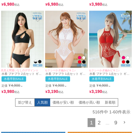
Lサイズ対応) | myMinette/マイ
| myMinette/マイミネット
6,980
6,980
3,980
¥
¥
¥
ミネット
高見え間違いなしのデザイン☆
セクシーかぎ編みビキニ♪
セクシーかぎ編みビキニ♪
水着 プチプラ 2点セット ギャ
水着 プチプラ 1点セット ギャ
水着 プチプラ 1点セット ギャ
ル セット カジュアル ワンショ
ル ホルターネック オールイン
ル ホルターネック オールイン
水着早割SALE
水着早割SALE
水着早割SALE
ルダー 黒 ビキニ (Mサイズ着
ワン 編み上げ メッシュ かぎ編
ワン 編み上げ メッシュ セクシ
用) | myMinette/マイミネット
み 白 ビキニ (Sサイズ対応) |
ー 赤 ビキニ (Sサイズ対応) |
¥
4,900
¥
4,900
¥
4,900
定価
定価
定価
→
→
→
myMinette/マイミネット
myMinette/マイミネット
3,980
3,190
3,190
¥
¥
¥
並び替え
人気順
価格が安い順
価格が高い順
新着順
516
件中
1
-
60
件表示
1
2
9
…