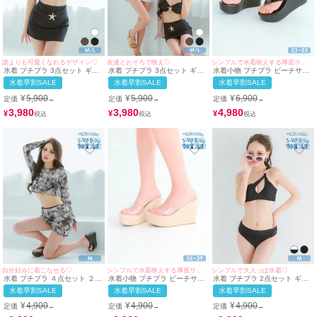
誰よりも可愛くなれるデザイン♡
友達とおそろで映え♡
シンプルで水着映えする厚底サンダル♡
水着 プチプラ 3点セット ギャ
水着 プチプラ 3点セット ギャ
水着小物 プチプラ ビーチサン
ル 2way セット 体型カバー ハ
ル 2way セット 体型カバー ハ
ダル ウェッジソール エナメル
水着早割SALE
水着早割SALE
水着早割SALE
イウエスト カジュアル 脚カバ
イウエスト カジュアル 脚カバ
素材 厚底サンダル (36~40サイ
ー スカートタイプ ヒトデ 黒
ー スカートタイプ ペア ビキニ
ズ対応) | myMinette/マイミネ
¥
5,900
¥
5,900
¥
6,900
定価
定価
定価
→
→
→
ブラック ビキニ (みのり着
(みのり・ちぴたん着用/M~Lサ
ット
用/M~Lサイズ対応) |
イズ対応) | myMinette/マイミ
3,980
3,980
4,980
¥
¥
¥
myMinette/マイミネット
ネット
自分好みに着こなせる♡
シンプルで水着映えする厚底サンダル♡
シンプルで大人っぽ水着♡
水着 プチプラ ４点セット ２
水着小物 プチプラ ビーチサン
水着 プチプラ 2点セット ギャ
way セット 紐ビキニ カジュア
ダル ウェッジソール ジュート
ル ワンショルダー バストカッ
水着早割SALE
水着早割SALE
水着早割SALE
ル 脚カバー クール 袖あり ス
厚底 サンダル (36~39サイズ対
ト 谷間 セクシー ワンカラー
カートタイプ 洋服みたいな 黒
応) | myMinette/マイミネット
黒 ブラック ビキニ (みのり着
¥
4,900
¥
4,900
¥
4,900
定価
定価
定価
→
→
→
ブラック ビキニ (みのり着用/M
用/Mサイズ対応) | myMinette/