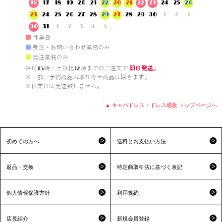
16
17
18
19
20
21
22
20
21
22
23
24
25
26
23
24
25
26
27
28
29
27
28
29
30
1
2
3
30
31
1
2
3
4
5
■
休業日
■
受注・お問い合わせ業務のみ
■
発送業務のみ
平日15時・土日祝12時までのご注文で 
即日発送。
※一部、予約商品お取り寄せ商品は除きます。

※休業日は発送致しません。

▲ キャバドレス・ドレス通販 トップページへ
初めての方へ
送料とお支払い方法
返品・交換
特定商取引法に基づく表記
個人情報保護方針
利用規約
店長紹介
新規会員登録