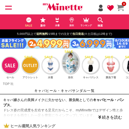
ペー
0
ジト
ップ
へ
SALE
新作
検索
水着
浴衣
ランキング
5,000円以上で
送料無料
/15時までの注文で
当日発送
(※土日祝は12時まで)
セール
アウトレット
水着
浴衣
キャバドレス
勝負下着
コ
TOP
靴
キャバヒール・キャバサンダル一覧
キャバ嬢さんの美脚メイクに欠かせない、勝負靴としての
キャバヒール・パン
プス
。
ドレス姿の完成度を左右する足元だからこそ、myMinetteではデザイン性と歩
きやすさを両立した一足を豊富にラインアップしています。
ナイトワークにおいて、スタイルアップは接客の自信に繋がる大切なポイン
ト。基本的にはローヒールは避け、
ヒール週間人気ランキング
7cm以上のヒール
を着用するのがキャバ嬢