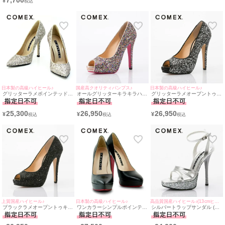
7,700
¥
ク×ブラウン) (11cmヒール)
日本製の高級ハイヒール♪
国産高クオリティパンプス♪
日本製の高級ハイヒール♪
グリッターラメポインテッドト
オールグリッターキラキラハイ
グリッターラメオープントゥキ
ゥキラキラハイヒールパンプス
ヒールオープントゥワンカラー
ラキラハイヒールパンプス(シ
(ベージュラメ) (10.5cmヒール)
パンプス(マルチ) (13cmヒール)
ルバー) (13cmヒール)
25,300
26,950
26,950
¥
¥
¥
上質国産ハイヒール♪
日本製の高級ハイヒール♪
高品質国産ハイヒール♪(13cmヒール)
ブラックラメオープントゥキラ
ワンカラーシンプルポインテッ
シルバートラップサンダル (シ
キラハイヒールパンプス(ブラ
ドトゥレザーパンプス(ブラッ
ルバー) (13cmヒール)[COMEX/
ック) (13cmヒール)
ク) (13.5cmヒール)
コメックス]