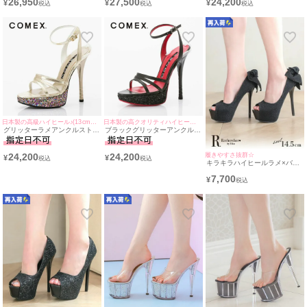
26,950
27,500
24,200
¥
¥
¥
日本製の高級ハイヒール♪(13cmヒール)
日本製の高クオリティハイヒール♪(13cmヒール)
グリッターラメアンクルストラ
ブラックグリッターアンクルス
ップサンダル (ホワイト×ゴー
トラップサンダル (ブラック)
ルド) (13cmヒール)
(13cmヒール)[COMEX/コメッ
クス]
履きやすさ抜群☆
24,200
24,200
¥
¥
キラキラハイヒールラメ×バッ
クリボンオープントゥワンカラ
7,700
ーパンプス(ブラック) (14.5cm
¥
ヒール)