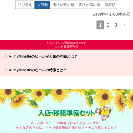
並び替え
人気順
価格が安い順
価格が高い順
新着順
149
件中
1
-
60
件表示
1
2
3
キャバドレス通販myMinetteに
よくある質問FAQ
myMinetteのヒールが人気の理由とは？
myMinetteのヒールの特徴とは？
入店・移籍準備セット
キャバ嬢デビューの準備はお金がかかって大変...
そんな方のために、キャバ嬢必需品が揃うセットをご用意しました！