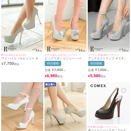
華やか&品のある1足♪
女子力溢れる足元にメイク♪
コーデに高級感をプラス☆
ラメ ハイヒールビジュー オー
ビッグリボン ビジュー ハイヒ
アンクルストラップ キラキラ
プントゥ パンプス (シルバー)
ール オープントゥ グリッター
スパンコール ハイヒール オー
7,700
特別価格
特別価格
¥
(14cmヒール)
パンプス (シルバー) (14cmヒー
プントゥ パンプス (シルバー)
ル)
(14cmヒール)
¥
7,900
¥
7,900
定価
定価
→
→
6,980
5,980
¥
¥
日本製の高級ハイヒール♪
美フォルムバックアンクルスト