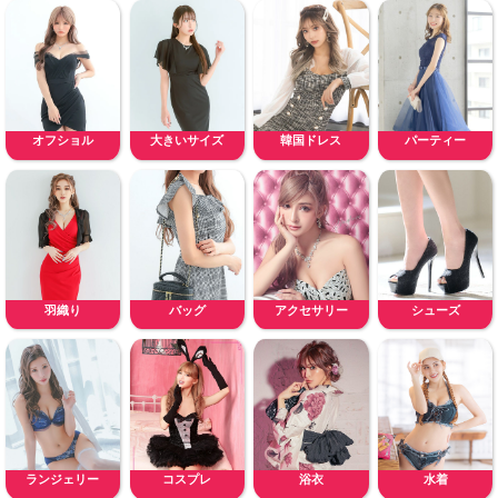
オフショル
大きいサイズ
韓国ドレス
パーティー
羽織り
バッグ
アクセサリー
シューズ
ランジェリー
コスプレ
浴衣
水着