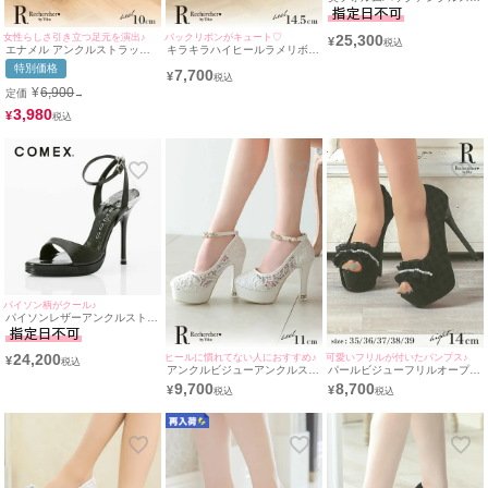
ラップハイヒールサンダル
(13cmヒール)
女性らしさ引き立つ足元を演出♪
バックリボンがキュート♡
25,300
¥
エナメル アンクルストラップ
キラキラハイヒールラメリボン
オープントゥ シンプル パンプ
オープントゥワンカラーパンプ
特別価格
7,700
ス (ホワイト) (10cmヒール)
ス(シルバー) (14.5cmヒール)
¥
¥
6,900
定価
→
3,980
¥
パイソン柄がクール♪
パイソンレザーアンクルストラ
ップサンダル(11cm)[COMEX/
コメックス]
ヒールに慣れてない人におすすめ♪
可愛いフリルが付いたパンプス♪
24,200
¥
アンクルビジューアンクルスト
パールビジューフリルオープン
ラップデザインレースパンプス
トゥワンカラーパンプス(ブラ
9,700
8,700
¥
¥
(ホワイト) (11cmヒール)
ック) (14cmヒール)