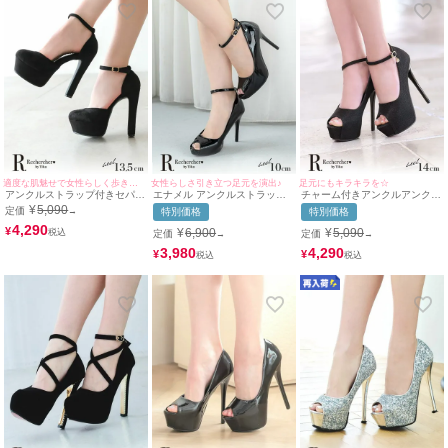
適度な肌魅せで女性らしく歩きやすい♪
女性らしさ引き立つ足元を演出♪
足元にもキラキラを☆
アンクルストラップ付きセパレ
エナメル アンクルストラップ
チャーム付きアンクルアンクル
ートパンプス (ブラック)
オープントゥ パンプス (ブラッ
ストラップラメデザインオープ
¥
5,090
定価
→
特別価格
特別価格
(13.5cmヒール)
ク) (10cmヒール)
ントゥワンカラーパンプス(ブ
4,290
ラック) (14cmヒール)
¥
¥
6,900
¥
5,090
定価
定価
→
→
3,980
4,290
¥
¥