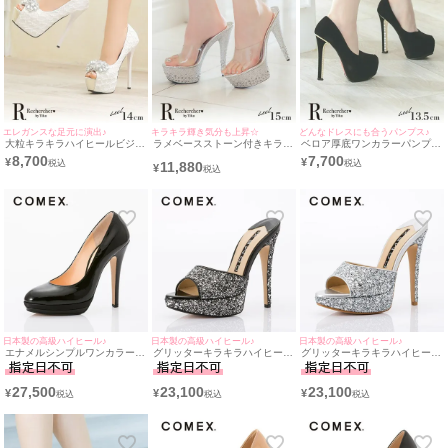
エレガンスな足元に演出♪
キラキラ輝き気分も上昇☆
どんなドレスにも合うパンプス♪
大粒キラキラハイヒールビジュ
ラメベースストーン付きキラキ
ベロア厚底ワンカラーパンプス
ーホワイトレースオープントゥ
ラハイヒールクリアサンダル
(ブラック) (13.5cmヒール)
8,700
7,700
¥
¥
11,880
ワンカラーパンプス(ホワイト)
(シルバー) (15cmヒール)
¥
(14cmヒール)
日本製の高級ハイヒール♪
日本製の高級ハイヒール♪
日本製の高級ハイヒール♪
エナメルシンプルワンカラーパ
グリッターキラキラハイヒール
グリッターキラキラハイヒール
ンプス (ブラック) (12.0cm～
サンダル (ブラック) (13cmヒー
サンダル (シルバー) (13cmヒー
13cmヒール)
ル)
ル)
27,500
23,100
23,100
¥
¥
¥