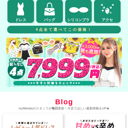
ドレス
バッグ
シリコンブラ
アクセ
4点全て選べてこの価格！
Blog
myMinetteのスタッフが
毎日
更新！今見てほしい最新情報をUP★