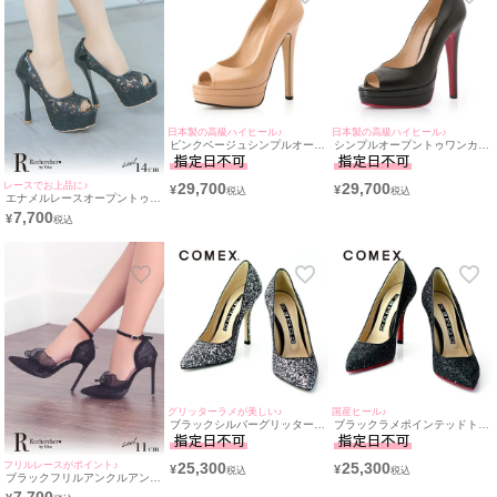
日本製の高級ハイヒール♪
日本製の高級ハイヒール♪
ピンクベージュシンプルオープ
シンプルオープントゥワンカラ
ントゥハイヒールパンプス(ピ
ーハイヒールパンプス(ブラッ
ンクベージュ) (13.5～14cmヒ
ク) (13.5～14cmヒール)
ール)
レースでお上品に♪
29,700
29,700
¥
¥
エナメルレースオープントゥワ
ンカラーパンプス(ブラック)
7,700
¥
(14cmヒール)
グリッターラメが美しい♪
国産ヒール♪
ブラックシルバーグリッターポ
ブラックラメポインテッドトゥ
インテッドトゥキラキラハイヒ
キラキラハイヒールパンプス
ールパンプス(ブラックシルバ
(ブラックラメ) (10.5cmヒール)
ーラメ) (10.5cmヒール)
フリルレースがポイント♪
25,300
25,300
¥
¥
ブラックフリルアンクルアンク
ルストラップパンプス(ブラッ