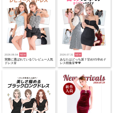
2026.08.04
NEW
2026.07.31
NEW
実際に選ばれている♡レビュー人気
あなたはどっち派？甘めVS辛めド
ドレス👗
レス特集👗💖🖤