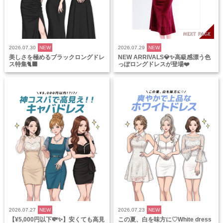
2026.07.30
NEW
2026.07.29
NEW
美しさを極めるブラックロングドレ
NEW ARRIVALS💎✨高級感漂う色
ス特集🐈‍⬛
っぽロングドレスが登場❤️
2026.07.27
NEW
2026.07.23
NEW
【¥5,000円以下💸✨】安くても高見
この夏、白を味方に♡White dress