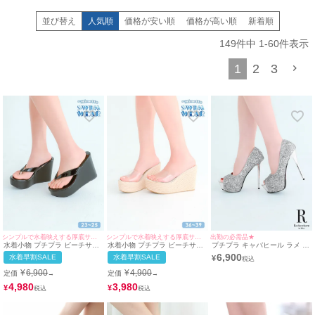
さんの鉄則です。
並び替え
人気順
価格が安い順
価格が高い順
新着順
当店では、10cm〜15cm以上の
ハイヒールや厚底プラットフォーム
を多数ご用
意。ヒールが高くなるほど膝下のラインが強調され、視覚的な脚長効果が劇的
149
件中
1
-
60
件表示
にアップします。
1
2
3
「低身長でロングドレスを着こなすのが難しい…」とお悩みのキャストさん
も、高めのヒールを合わせることで、ドレスの裾を引きずることなく、モデル
のような美しいシルエットを実現できます。
また、ヒールを履き慣れていない
新人キャバ嬢さん
には、足首をしっかり固定
する
アンクルストラップ付きのヒール
が特におすすめです。
立ち仕事や店内での移動が多いキャバ嬢さんにとって、足元の安定感は非常に
重要。転倒のリスクを軽減し、足への負担を和らげる設計のシューズなら、お
酒の場でも接客に全力で集中いただけます。
素材も、華やかなグリッターや上品なサテン、どんなドレスにも合わせやすい
クリア素材など、トレンドを押さえたバリエーションが勢揃い。
さらに、キャバヒールとしてだけでなく、結婚式のお呼ばれやパーティー、デ
ートで活躍するフェミニンなパンプスも取り扱っております。
シンプルで水着映えする厚底サンダル♡
シンプルで水着映えする厚底サンダル♡
出勤の必需品★
プロフェッショナルな現場で求められる「高さ」と、女性が求める「可愛さ」
水着小物 プチプラ ビーチサン
水着小物 プチプラ ビーチサン
プチプラ キャバヒール ラメ キ
ダル ウェッジソール エナメル
ダル ウェッジソール ジュート
ラキラ オープントゥ シルバー
6,900
を兼ね備えたmyMinetteのシューズで、足元から輝く一番の自分を演出してみ
水着早割SALE
水着早割SALE
¥
素材 厚底サンダル (36~40サイ
厚底 サンダル (36~39サイズ対
パンプス (14.5cmヒー
ズ対応) | myMinette/マイミネ
応) | myMinette/マイミネット
ル/35~39対応) | myMinette/マ
ませんか？
¥
6,900
¥
4,900
定価
定価
→
→
ット
イミネット
激安価格でありながら、品質とトレンドを追求した一足が、あなたのナイトラ
4,980
3,980
¥
¥
イフをより華やかにサポートします。