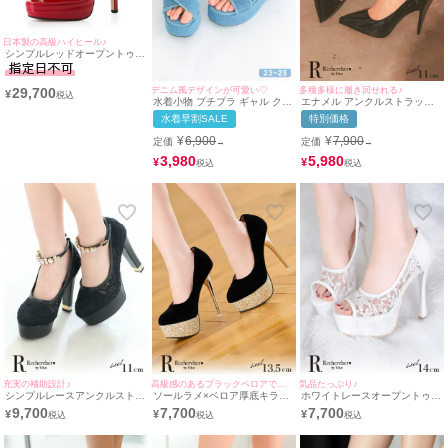
日本製の高級ハイヒール♪
シンプルレッドオープントゥハ
イヒールパンプス(レッド)
(13.5～14cmヒール)
デニム風デザインが可愛い♡
多種多様に履き回せれる♪
29,700
¥
水着小物 プチプラ ギャル クロ
エナメル アンクルストラップ
スデザイン フリンジデニム 青
シンプル パンプス (ブラック)
水着早割SALE
特別価格
ブルー 厚底 サンダル (約
(11cmヒール)
23cm~約25cm対応 |
¥
6,900
¥
7,900
定価
定価
→
→
myMinette/マイミネット)
3,980
5,980
¥
¥
充実の補助設計♪
高級感のあるブラックベロアで大人上品♪
気品たっぷり♪
シンプルレースアンクルストラ
ソールラメ×ベロア厚底キラキ
ホワイトレースオープントゥワ
ップデザインパンプス(ブラッ
ラハイヒールパンプス(ブラッ
ンカラーパンプス(ホワイト)
9,700
7,700
7,700
¥
¥
¥
ク) (11cmヒール)
ク) (13.5cmヒール)
(14cmヒール)