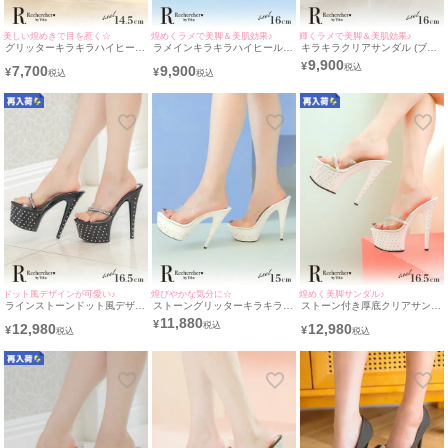
美しい煌めきで目を惹く☆
煌めくラメで美脚＆美肌効果♪
輝くラメで美脚＆美肌効果♪
グリッターキラキラハイヒール
ラメインキラキラハイヒールク
キラキラクリアサンダル (ブラ
オープントゥワンカラーパンプ
リアサンダル (シルバー) (16cm
ック) (16cmヒール)
9,900
¥
7,700
9,900
ス(ブラック) (14.5cmヒール)
ヒール)
¥
¥
ドット風デザインが可愛い♪
煌びやかな気分に☆
煌めく美脚サンダル♪
ラインストーンドット風デザイ
ストーングリッターキラキラハ
ストーン付き厚底クリアサンダ
ンクリアサンダル (ブラック)
イヒールクリアサンダル (ホワ
ル (ホワイト) (16.5cmヒール)
11,880
¥
12,980
12,980
(16.5cmヒール)
イト) (15cmヒール)
¥
¥