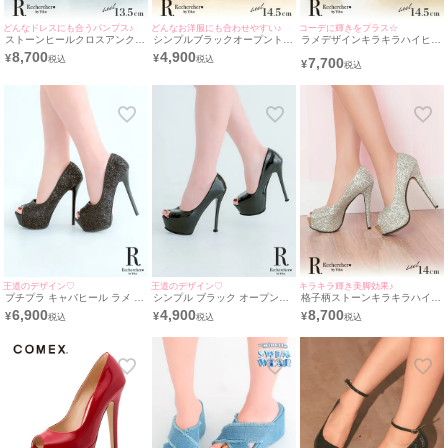
どんなドレスにも合うパンプス♪
どんなお洋服にも合わせやすい♪
コーデに輝きをプラス☆
ストーンヒールクロスアンクル
シンプルブラックオープントゥ
ラメデザインキラキラハイヒー
アンクルストラップ付ワンカラ
ワンカラーパンプス(ブラック)
ルオープントゥワンカラーパン
8,700
4,900
¥
¥
7,700
ーパンプス(ブラック) (13.5cm
(14.5cmヒール)
プス(シルバー) (14.5cmヒール)
¥
ヒール)
王道のデザイン♡
王道のデザイン♡
キラキラ輝き美脚効果♪
プチプラ キャバヒール ラメ キ
シンプル ブラック オープント
格子柄ストーンキラキラハイヒ
ラキラ オープントゥ ブラック
ゥ パンプス (ブラック)
ールオープントゥワンカラーパ
6,900
4,900
8,700
¥
¥
¥
パンプス (14.5cmヒー
(14.5cmヒール) | myMinette/マ
ンプス(シルバー) (14cmヒール)
ル/35~39対応) | myMinette/マ
イミネット
イミネット