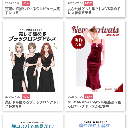
2026.08.04
NEW
2026.07.31
NEW
実際に選ばれている♡レビュー人気
あなたはどっち派？甘めVS辛めド
ドレス👗
レス特集👗💖🖤
2026.07.30
NEW
2026.07.29
NEW
美しさを極めるブラックロングドレ
NEW ARRIVALS💎✨高級感漂う色
ス特集🐈‍⬛
っぽロングドレスが登場❤️