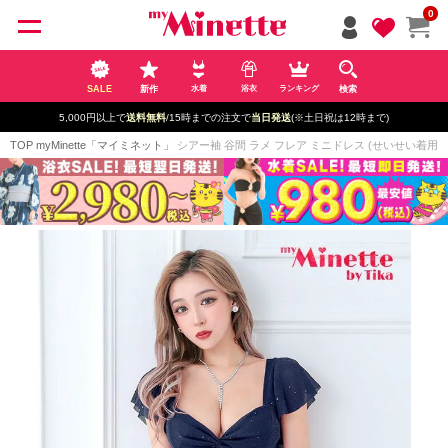
ペー
0
ジト
ップ
へ
SALE
新作
検索
水着
浴衣
ランキング
5,000円以上で
送料無料
/15時までの注文で
当日発送
(※土日祝は12時まで)
TOP
myMinette「マイミネット」
シアー袖 谷間 ラメ フレア ミニドレス (せいせい着用/Mサイ