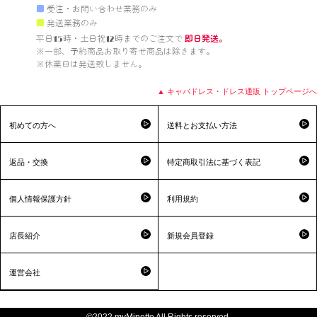
■
受注・お問い合わせ業務のみ
■
発送業務のみ
平日15時・土日祝12時までのご注文で 
即日発送。
※一部、予約商品お取り寄せ商品は除きます。

※休業日は発送致しません。

▲ キャバドレス・ドレス通販 トップページへ
初めての方へ
送料とお支払い方法
返品・交換
特定商取引法に基づく表記
個人情報保護方針
利用規約
店長紹介
新規会員登録
運営会社
©2022 myMinette All Rights reserved.