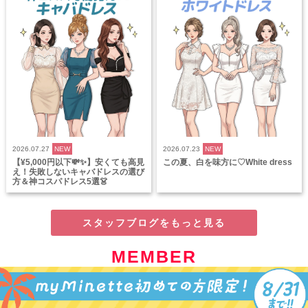
2026.07.27
NEW
2026.07.23
NEW
【¥5,000円以下💸✨】安くても高見
この夏、白を味方に♡White dress
え！失敗しないキャバドレスの選び
方＆神コスパドレス5選👗
スタッフブログをもっと見る
MEMBER