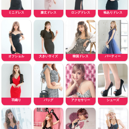
ミニドレス
膝丈ドレス
ロングドレス
袖ありドレス
オフショル
大きいサイズ
韓国ドレス
パーティー
羽織り
バッグ
アクセサリー
シューズ