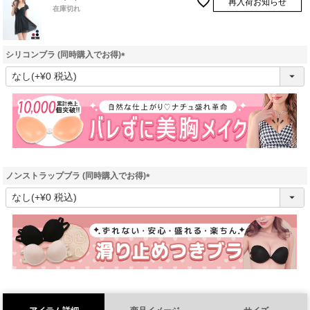
再入荷お知らせ
在庫切れ
シリコンブラ (同時購入でお得)
(
必
須
)
ノンストラップブラ (同時購入でお得)
(
必
須
)