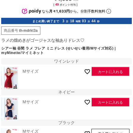
49
[
ポイント付与 ]
なら
月々1,633円
から。分割手数料無料
3
18
03
44
まとめ買い終了まで
日
時間
分
秒
商品番号
th-mdrkt3a
ラメの煌めきがゴージャスな袖ありドレス♡
シアー袖 谷間 ラメ フレア ミニドレス (せいせい着用/Mサイズ対応) |
myMinette/マイミネット
ワインレッド
Mサイズ
カートに入れる
ネイビー
Mサイズ
カートに入れる
ブラック
Mサイズ