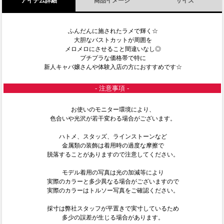
アイテム詳細
商品イメージ
サイズ
ふんだんに施されたラメで輝く☆
大胆なバストカットが周囲を
メロメロにさせること間違いなし◎
プチプラな価格帯で特に
新人キャバ嬢さんや体験入店の方におすすめです☆
- 注意事項 -
お使いのモニター環境により、
色合いや光沢が若干変わる場合がございます。
ハトメ、スタッズ、ラインストーンなど
金属類の装飾は着用時の過度な摩擦で
脱落することがありますので注意してください。
モデル着用の写真は光の加減等により
実際のカラーと多少異なる場合がございますので
実際のカラーはトルソー写真をご確認ください。
採寸は弊社スタッフが平置きで実寸しているため
多少の誤差が生じる場合があります。