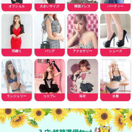
オフショル
大きいサイズ
韓国ドレス
パーティー
羽織り
バッグ
アクセサリー
シューズ
ランジェリー
コスプレ
浴衣
水着
入店・移籍準備セット