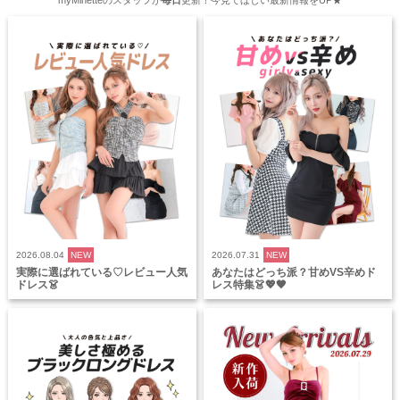
2026.08.04
NEW
2026.07.31
NEW
実際に選ばれている♡レビュー人気
あなたはどっち派？甘めVS辛めド
ドレス👗
レス特集👗💖🖤