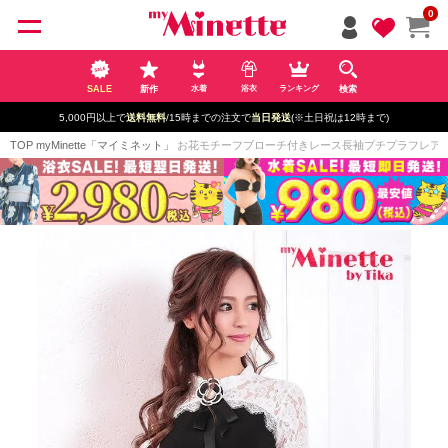
ペー
0
ジト
ップ
へ
SALE
新作
検索
水着
浴衣
ランキング
5,000円以上で
送料無料
/15時までの注文で
当日発送
(※土日祝は12時まで)
TOP
myMinette「マイミネット」
お花モチーフブローチ付きレース長袖プチプラフレアミニドレス