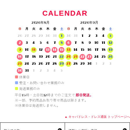
CALENDAR
2026年8月
2026年9月
日
月
火
水
木
金
土
日
月
火
水
木
金
土
26
27
28
29
30
31
1
30
31
1
2
3
4
5
2
3
4
5
6
7
8
6
7
8
9
10
11
12
9
10
11
12
13
14
15
13
14
15
16
17
18
19
16
17
18
19
20
21
22
20
21
22
23
24
25
26
23
24
25
26
27
28
29
27
28
29
30
1
2
3
30
31
1
2
3
4
5
■
休業日
■
受注・お問い合わせ業務のみ
■
発送業務のみ
平日15時・土日祝12時までのご注文で 
即日発送。
※一部、予約商品お取り寄せ商品は除きます。

※休業日は発送致しません。

▲ キャバドレス・ドレス通販 トップページへ