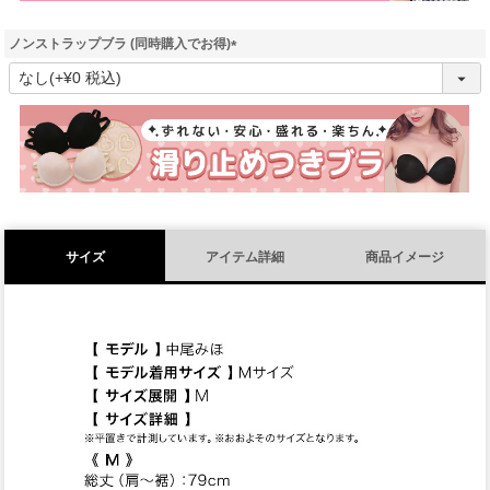
ノンストラップブラ (同時購入でお得)
(
必
須
)
サイズ
アイテム詳細
商品イメージ