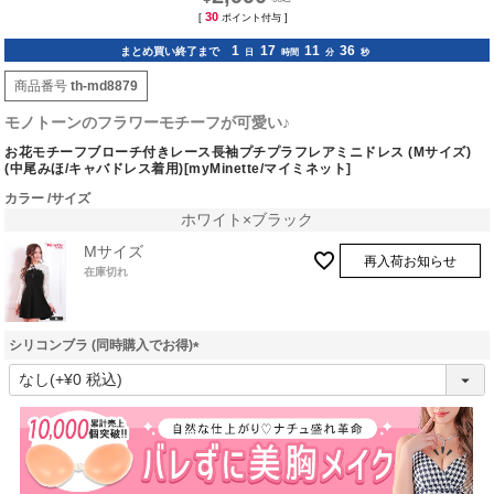
30
[
ポイント付与 ]
1
17
11
35
まとめ買い終了まで
日
時間
分
秒
商品番号
th-md8879
モノトーンのフラワーモチーフが可愛い♪
お花モチーフブローチ付きレース長袖プチプラフレアミニドレス (Mサイズ)
(中尾みほ/キャバドレス着用)[myMinette/マイミネット]
カラー
サイズ
ホワイト×ブラック
Mサイズ
再入荷お知らせ
在庫切れ
シリコンブラ (同時購入でお得)
(
必
須
)