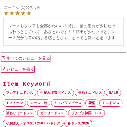
にー
1
20代
女性
レースもフレアも全部かわいい！特に、袖の部分が少しだけ
ふわっとしていて、あざといです！！露出が少ないけど、レ
ースだから首の詰まる感じもなく、とっても良いと思います
すべてのレビューを見る
レビューを書く
フレアミニドレス
中尾みほ着用ドレス
長袖ミニドレス
SALE
モノトーン
レース生地
キャバワンピース
花柄
ミニドレス
袖ありミニドレス
ガーリードレス
プチプラ韓国ドレス
小胸さんへオススメのキャバドレス
春ドレス2026