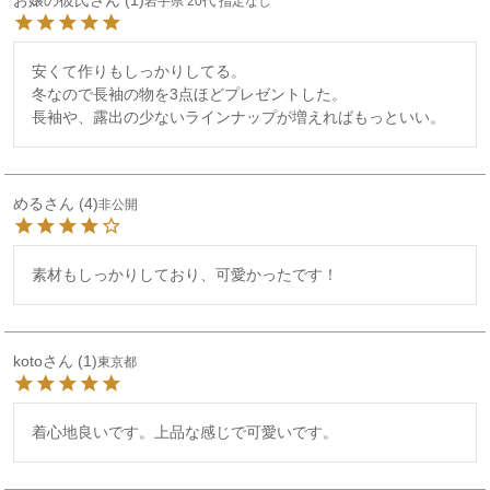
お嬢の彼氏
1
岩手県
20代
指定なし
安くて作りもしっかりしてる。

冬なので長袖の物を3点ほどプレゼントした。

長袖や、露出の少ないラインナップが増えればもっといい。
める
4
非公開
素材もしっかりしており、可愛かったです！
koto
1
東京都
着心地良いです。上品な感じで可愛いです。