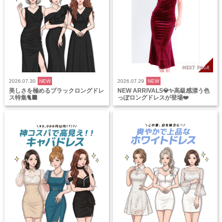
2026.07.30
NEW
2026.07.29
NEW
美しさを極めるブラックロングドレ
NEW ARRIVALS💎✨高級感漂う色
ス特集🐈‍⬛
っぽロングドレスが登場❤️