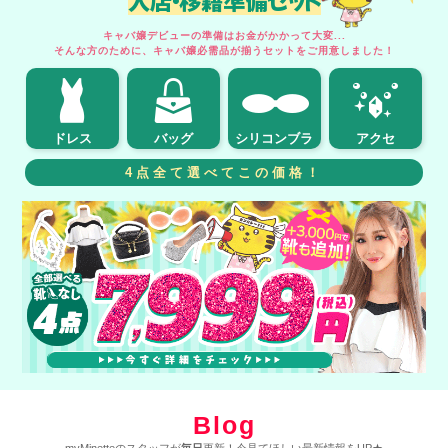
キャバ嬢デビューの準備はお金がかかって大変...
そんな方のために、キャバ嬢必需品が揃うセットをご用意しました！
ドレス
バッグ
シリコンブラ
アクセ
4点全て選べてこの価格！
Blog
myMinetteのスタッフが
毎日
更新！今見てほしい最新情報をUP★