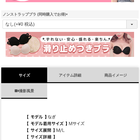
ノンストラップブラ (同時購入でお得)
(
必
須
)
サイズ
アイテム詳細
商品イメージ
撮影風景