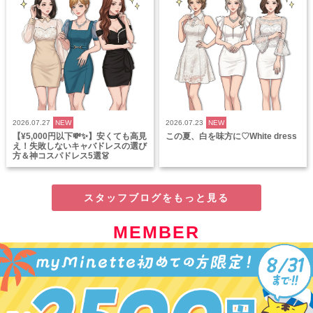
2026.07.27
NEW
2026.07.23
NEW
【¥5,000円以下💸✨】安くても高見
この夏、白を味方に♡White dress
え！失敗しないキャバドレスの選び
方＆神コスパドレス5選👗
スタッフブログをもっと見る
MEMBER