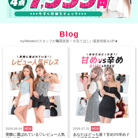
Blog
myMinetteのスタッフが
毎日
更新！今見てほしい最新情報をUP★
2026.08.04
NEW
2026.07.31
NEW
実際に選ばれている♡レビュー人気
あなたはどっち派？甘めVS辛めド