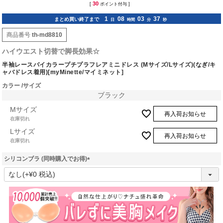
30
[
ポイント付与 ]
1
08
03
36
まとめ買い終了まで
日
時間
分
秒
商品番号
th-md8810
ハイウエスト切替で脚長効果☆
半袖レースバイカラープチプラフレアミニドレス (Mサイズ/Lサイズ)(なぎ/キ
ャバドレス着用)[myMinette/マイミネット]
カラー
サイズ
ブラック
Mサイズ
再入荷お知らせ
在庫切れ
Lサイズ
再入荷お知らせ
在庫切れ
シリコンブラ (同時購入でお得)
(
必
須
)