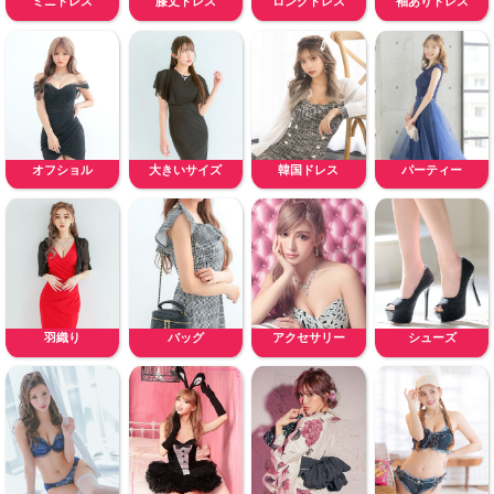
ミニドレス
膝丈ドレス
ロングドレス
袖ありドレス
オフショル
大きいサイズ
韓国ドレス
パーティー
羽織り
バッグ
アクセサリー
シューズ