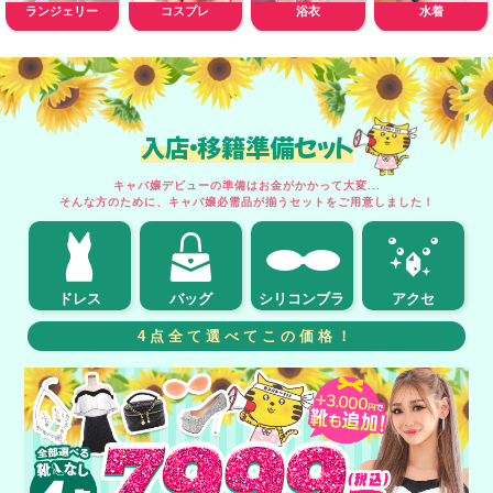
ランジェリー
コスプレ
浴衣
水着
入店・移籍準備セット
キャバ嬢デビューの準備はお金がかかって大変...
そんな方のために、キャバ嬢必需品が揃うセットをご用意しました！
ドレス
バッグ
シリコンブラ
アクセ
4点全て選べてこの価格！