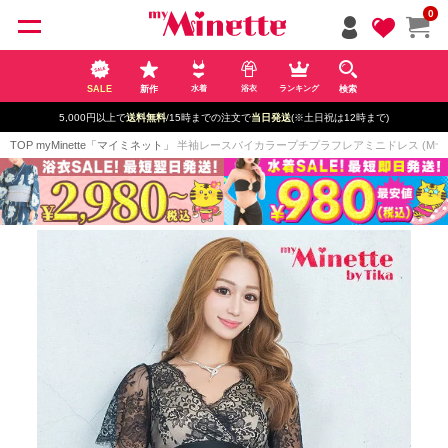
ペー
0
ジト
ップ
へ
SALE
新作
検索
水着
浴衣
ランキング
5,000円以上で
送料無料
/15時までの注文で
当日発送
(※土日祝は12時まで)
TOP
myMinette「マイミネット」
半袖レースバイカラープチプラフレアミニドレス (Mサイズ/L