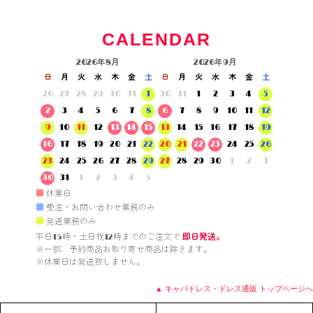
CALENDAR
2026年8月
2026年9月
日
月
火
水
木
金
土
日
月
火
水
木
金
土
26
27
28
29
30
31
1
30
31
1
2
3
4
5
2
3
4
5
6
7
8
6
7
8
9
10
11
12
9
10
11
12
13
14
15
13
14
15
16
17
18
19
16
17
18
19
20
21
22
20
21
22
23
24
25
26
23
24
25
26
27
28
29
27
28
29
30
1
2
3
30
31
1
2
3
4
5
■
休業日
■
受注・お問い合わせ業務のみ
■
発送業務のみ
平日15時・土日祝12時までのご注文で 
即日発送。
※一部、予約商品お取り寄せ商品は除きます。

※休業日は発送致しません。

▲ キャバドレス・ドレス通販 トップページへ