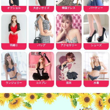
オフショル
大きいサイズ
韓国ドレス
パーティー
羽織り
バッグ
アクセサリー
シューズ
ランジェリー
コスプレ
浴衣
水着