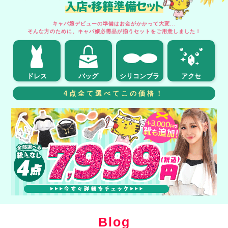
入店・移籍準備セット
キャバ嬢デビューの準備はお金がかかって大変...
そんな方のために、キャバ嬢必需品が揃うセットをご用意しました！
ドレス
バッグ
シリコンブラ
アクセ
4点全て選べてこの価格！
Blog