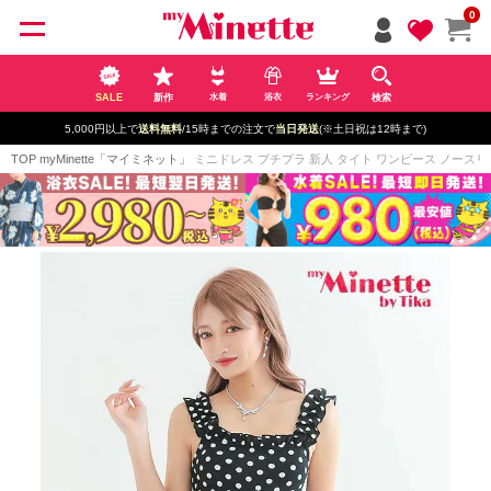
ペー
0
ジト
ップ
へ
SALE
新作
検索
水着
浴衣
ランキング
5,000円以上で
送料無料
/15時までの注文で
当日発送
(※土日祝は12時まで)
TOP
myMinette「マイミネット」
ミニドレス プチプラ 新人 タイト ワンピース ノースリーブ 