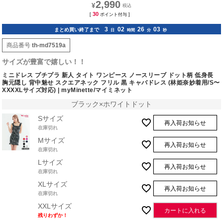
2,990
¥
30
[
ポイント付与 ]
3
02
26
02
まとめ買い終了まで
日
時間
分
秒
商品番号
th-md7519a
サイズが豊富で嬉しい！！
ミニドレス プチプラ 新人 タイト ワンピース ノースリーブ ドット柄 低身長
胸元隠し 背中魅せ スクエアネック フリル 黒 キャバドレス (林姫奈妙着用/S〜
XXXXLサイズ対応) | myMinette/マイミネット
ブラック×ホワイトドット
Sサイズ
再入荷お知らせ
在庫切れ
Mサイズ
再入荷お知らせ
在庫切れ
Lサイズ
再入荷お知らせ
在庫切れ
XLサイズ
再入荷お知らせ
在庫切れ
XXLサイズ
カートに入れる
残りわずか！