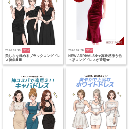
2026.07.30
NEW
2026.07.29
NEW
美しさを極めるブラックロングドレ
NEW ARRIVALS💎✨高級感漂う色
ス特集🐈‍⬛
っぽロングドレスが登場❤️