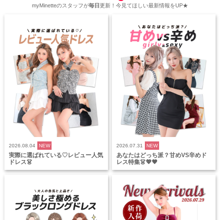
myMinetteのスタッフが
毎日
更新！今見てほしい最新情報をUP★
2026.08.04
NEW
2026.07.31
NEW
実際に選ばれている♡レビュー人気
あなたはどっち派？甘めVS辛めド
ドレス👗
レス特集👗💖🖤