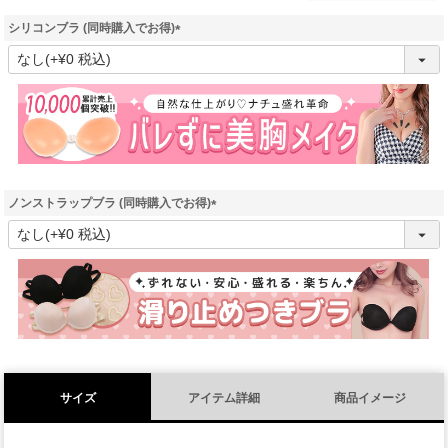
シリコンブラ (同時購入でお得)
(
必
須
)
ノンストラップブラ (同時購入でお得)
(
必
須
)
サイズ
アイテム詳細
商品イメージ