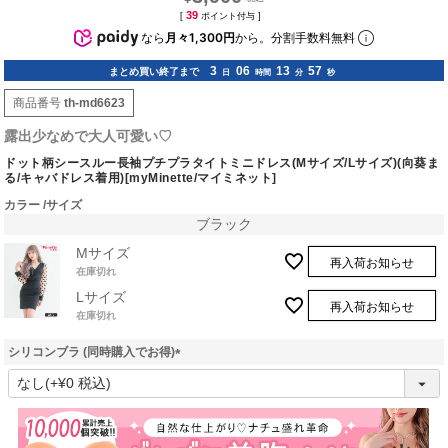
39
[
ポイント付与 ]
なら
月々1,300円
から。分割手数料無料
3
06
13
56
まとめ買い終了まで
日
時間
分
秒
商品番号
th-md6623
露出少なめで大人可愛い♡
ドット柄シースルー長袖プチプラタイトミニドレス(Mサイズ/Lサイズ)(向葵ま
る/キャバドレス着用)[myMinette/マイミネット]
カラー
サイズ
ブラック
Mサイズ
再入荷お知らせ
在庫切れ
Lサイズ
再入荷お知らせ
在庫切れ
シリコンブラ (同時購入でお得)
(
必
須
)