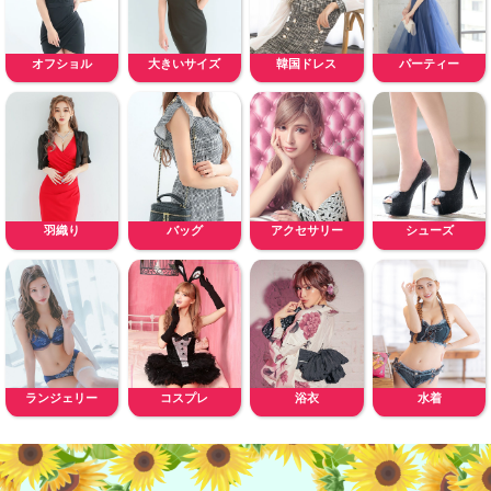
オフショル
大きいサイズ
韓国ドレス
パーティー
羽織り
バッグ
アクセサリー
シューズ
ランジェリー
コスプレ
浴衣
水着