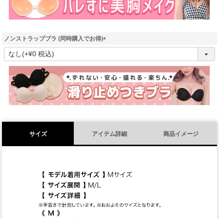
ノンストラップブラ (同時購入でお得)
(
必
須
)
サイズ
アイテム詳細
商品イメージ