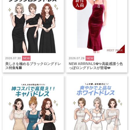
2026.07.30
NEW
2026.07.29
NEW
美しさを極めるブラックロングドレ
NEW ARRIVALS💎✨高級感漂う色
ス特集🐈‍⬛
っぽロングドレスが登場❤️