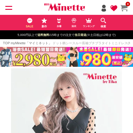
ペー
0
ジト
ップ
へ
SALE
新作
検索
水着
浴衣
ランキング
5,000円以上で
送料無料
/15時までの注文で
当日発送
(※土日祝は12時まで)
TOP
myMinette「マイミネット」
ドット柄シースルー長袖プチプラタイトミニドレス(Mサイズ/