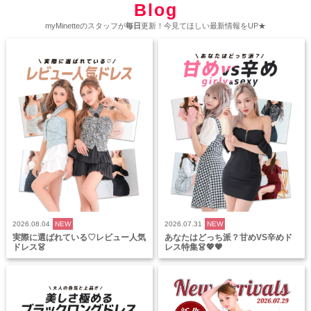
Blog
myMinetteのスタッフが
毎日
更新！今見てほしい最新情報をUP★
2026.08.04
NEW
2026.07.31
NEW
実際に選ばれている♡レビュー人気
あなたはどっち派？甘めVS辛めド
ドレス👗
レス特集👗💖🖤