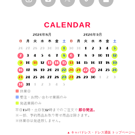
CALENDAR
2026年8月
2026年9月
日
月
火
水
木
金
土
日
月
火
水
木
金
土
26
27
28
29
30
31
1
30
31
1
2
3
4
5
2
3
4
5
6
7
8
6
7
8
9
10
11
12
9
10
11
12
13
14
15
13
14
15
16
17
18
19
16
17
18
19
20
21
22
20
21
22
23
24
25
26
23
24
25
26
27
28
29
27
28
29
30
1
2
3
30
31
1
2
3
4
5
■
休業日
■
受注・お問い合わせ業務のみ
■
発送業務のみ
平日15時・土日祝12時までのご注文で 
即日発送。
※一部、予約商品お取り寄せ商品は除きます。

※休業日は発送致しません。

▲ キャバドレス・ドレス通販 トップページへ