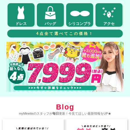
ドレス
バッグ
シリコンブラ
アクセ
4点全て選べてこの価格！
Blog
myMinetteのスタッフが
毎日
更新！今見てほしい最新情報をUP★