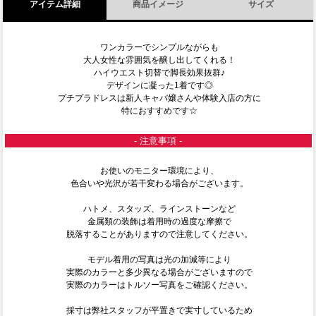
アイテム詳細
商品イメージ
サイズ
ワンカラーでシンプルながらも
大人女性な雰囲気を醸し出してくれる！
ハイウエスト切替で脚長効果抜群♪
デザインに凝った1着です◎
プチプラドレスは新人キャバ嬢さんや体験入店の方に
特におすすめです☆
- 注意事項 -
お使いのモニター環境により、
色合いや光沢が若干変わる場合がございます。
ハトメ、スタッズ、ラインストーンなど
金属類の装飾は着用時の過度な摩擦で
脱落することがありますので注意してください。
モデル着用の写真は光の加減等により
実際のカラーと多少異なる場合がございますので
実際のカラーはトルソー写真をご確認ください。
採寸は弊社スタッフが平置きで実寸しているため