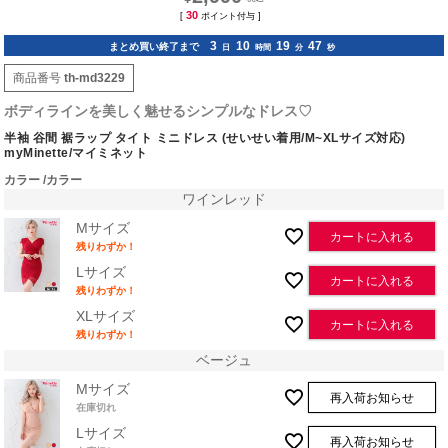
30
[
ポイント付与 ]
3
10
19
46
まとめ買い終了まで
日
時間
分
秒
商品番号
th-md3229
ボディラインを美しく魅せるシンプルなドレス♡
半袖 谷間 裾ラップ タイト ミニドレス (せいせい着用/M~XLサイズ対応)
myMinette/マイミネット
カラー
カラー
ワインレッド
Mサイズ
カートに入れる
残りわずか！
Lサイズ
カートに入れる
残りわずか！
XLサイズ
カートに入れる
残りわずか！
ベージュ
Mサイズ
再入荷お知らせ
在庫切れ
Lサイズ
再入荷お知らせ