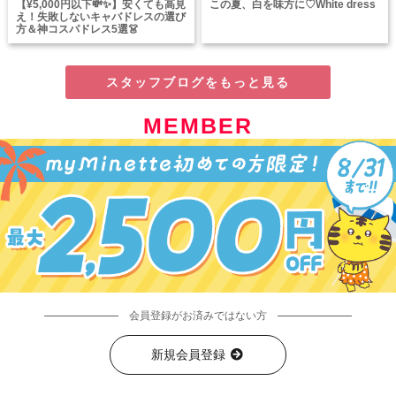
【¥5,000円以下💸✨】安くても高見
この夏、白を味方に♡White dress
え！失敗しないキャバドレスの選び
方＆神コスパドレス5選👗
スタッフブログをもっと見る
MEMBER
会員登録がお済みではない方
新規会員登録