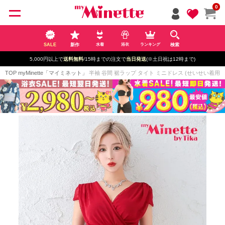
ペー
0
ジト
ップ
へ
SALE
新作
検索
水着
浴衣
ランキング
5,000円以上で
送料無料
/15時までの注文で
当日発送
(※土日祝は12時まで)
TOP
myMinette「マイミネット」
半袖 谷間 裾ラップ タイト ミニドレス (せいせい着用/M~X