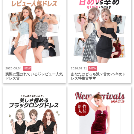
2026.08.04
NEW
2026.07.31
NEW
実際に選ばれている♡レビュー人気
あなたはどっち派？甘めVS辛めド
ドレス👗
レス特集👗💖🖤