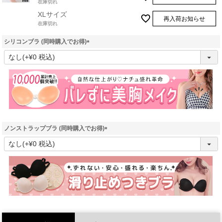
在庫切れ
XLサイズ
再入荷お知らせ
在庫切れ
シリコンブラ (同時購入でお得)
(
必
須
)
ノンストラップブラ (同時購入でお得)
(
必
須
)