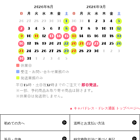
2026年8月
2026年9月
日
月
火
水
木
金
土
日
月
火
水
木
金
土
26
27
28
29
30
31
1
30
31
1
2
3
4
5
2
3
4
5
6
7
8
6
7
8
9
10
11
12
9
10
11
12
13
14
15
13
14
15
16
17
18
19
16
17
18
19
20
21
22
20
21
22
23
24
25
26
23
24
25
26
27
28
29
27
28
29
30
1
2
3
30
31
1
2
3
4
5
■
休業日
■
受注・お問い合わせ業務のみ
■
発送業務のみ
平日15時・土日祝12時までのご注文で 
即日発送。
※一部、予約商品お取り寄せ商品は除きます。

※休業日は発送致しません。

▲ キャバドレス・ドレス通販 トップページへ
初めての方へ
送料とお支払い方法
返品・交換
特定商取引法に基づく表記