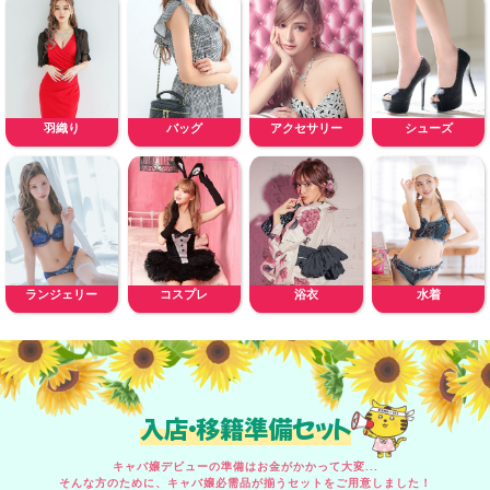
羽織り
バッグ
アクセサリー
シューズ
ランジェリー
コスプレ
浴衣
水着
入店・移籍準備セット
キャバ嬢デビューの準備はお金がかかって大変...
そんな方のために、キャバ嬢必需品が揃うセットをご用意しました！