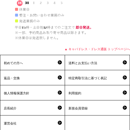
30
31
1
2
3
4
5
■
休業日
■
受注・お問い合わせ業務のみ
■
発送業務のみ
平日15時・土日祝12時までのご注文で 
即日発送。
※一部、予約商品お取り寄せ商品は除きます。

※休業日は発送致しません。

▲ キャバドレス・ドレス通販 トップページへ
初めての方へ
送料とお支払い方法
返品・交換
特定商取引法に基づく表記
個人情報保護方針
利用規約
店長紹介
新規会員登録
運営会社