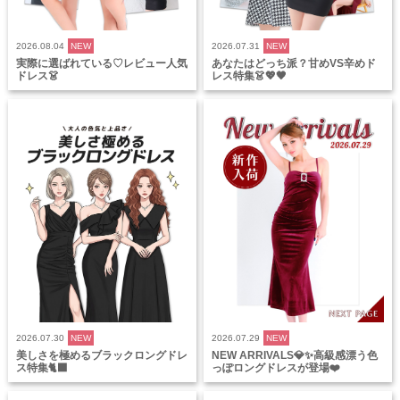
2026.08.04
NEW
2026.07.31
NEW
実際に選ばれている♡レビュー人気
あなたはどっち派？甘めVS辛めド
ドレス👗
レス特集👗💖🖤
2026.07.30
NEW
2026.07.29
NEW
美しさを極めるブラックロングドレ
NEW ARRIVALS💎✨高級感漂う色
ス特集🐈‍⬛
っぽロングドレスが登場❤️