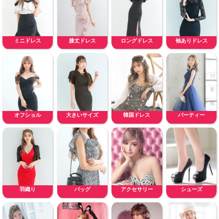
ミニドレス
膝丈ドレス
ロングドレス
袖ありドレス
オフショル
大きいサイズ
韓国ドレス
パーティー
羽織り
バッグ
アクセサリー
シューズ