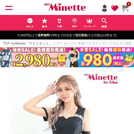
ペー
0
ジト
ップ
へ
SALE
新作
検索
水着
浴衣
ランキング
5,000円以上で
送料無料
/15時までの注文で
当日発送
(※土日祝は12時まで)
TOP
myMinette「マイミネット」
シアー ガーリー 半袖 パフスリーブ ハイウエスト切替 フレア