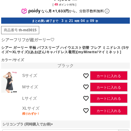
49
[
ポイント付与 ]
なら
月々1,633円
から。分割手数料無料
3
21
04
08
まとめ買い終了まで
日
時間
分
秒
商品番号
th-md3015
シアーフリフが超ガーリー♡
シアー ガーリー 半袖 パフスリーブ ハイウエスト切替 フレア ミニドレス (Sサ
イズ〜XLサイズ)(あおぽん/キャバドレス着用)[myMinette/マイミネット]
カラー
サイズ
ブラック
Sサイズ
カートに入れる
Mサイズ
カートに入れる
Lサイズ
カートに入れる
XLサイズ
カートに入れる
残りわずか！
シリコンブラ (同時購入でお得)
(