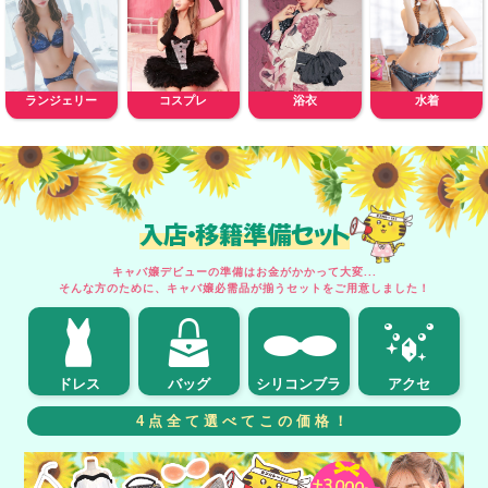
ランジェリー
コスプレ
浴衣
水着
入店・移籍準備セット
キャバ嬢デビューの準備はお金がかかって大変...
そんな方のために、キャバ嬢必需品が揃うセットをご用意しました！
ドレス
バッグ
シリコンブラ
アクセ
4点全て選べてこの価格！