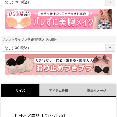
必
須
)
ノンストラップブラ (同時購入でお得)
(
必
須
)
サイズ
アイテム詳細
商品イメージ