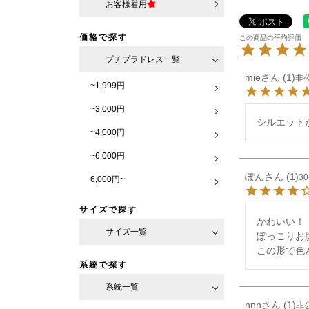
お客様着用
価格で探す
プチプラドレス一覧
mie
1
非
~1,999円
~3,000円
シルエット
~4,000円
~6,000円
ぽん
1
3
6,000円~
サイズで探す
かわいい！

サイズ一覧
ぽっこりお
この形で色
系統で探す
系統一覧
nnn
1
非