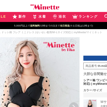
ALE
新作
水着
浴衣
ランキング
5,000円以上で
送料無料
/15時までの注文で
当日発送
(※土日祝は12時まで)
ドット柄 フレア ミニドレス (せいせい着用/M~Lサイズ対応) | myMinette/マイミネット
商品番号
th-md
大胆な谷間魅せ
シアー袖 ワンピー
対応) | myMin
カラー
サイズ
Mサ
在庫