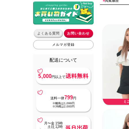
■
閲覧履歴
よくある質問
お問い合わせ
メルマガ登録
配送について
5,000
送料無料
円以上で
799
送料一律
円
ミ
※離島は1,099円
※沖縄は2,000円
月〜金 15時
当日出荷
土日 12時