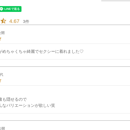
4.67
3
公開
がめちゃくちゃ綺麗でセクシーに着れました♡
0代
腹も隠せるので

んなバリエーションが欲しい笑
公開