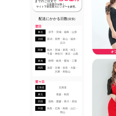
までのご注文で
※休業日を除く。
サイト下部営業カレンダーを参照。
配送にかかる日数
(目安)
翌日
東北
岩手・宮城・福島・山形
北陸
新潟・長野・富山・福井・
石川
関東
栃木・茨城・群馬・埼玉・
オ
千葉・神奈川・東京・山梨
東海
静岡・岐阜・愛知・三重
関西
滋賀・京都・奈良・大阪・
兵庫・和歌山
翌々日
北海道
北海道
東北
青森・秋田
四国
徳島・愛媛・香川・高知
中国
鳥取・広島・島根・山口・
岡山