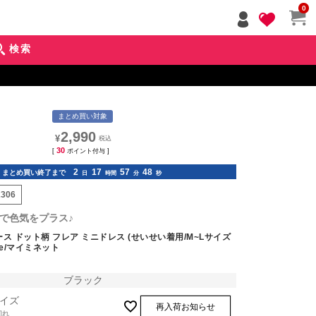
ペー
0
ジト
ップ
検索
へ
まとめ買い対象
2,990
¥
30
[
ポイント付与 ]
2
17
57
46
まとめ買い終了まで
日
時間
分
秒
2306
で色気をプラス♪
ス ドット柄 フレア ミニドレス (せいせい着用/M~Lサイズ
ette/マイミネット
ブラック
イズ
再入荷お知らせ
切れ