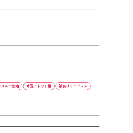
ースルー生地
水玉・ドット柄
袖ありミニドレス