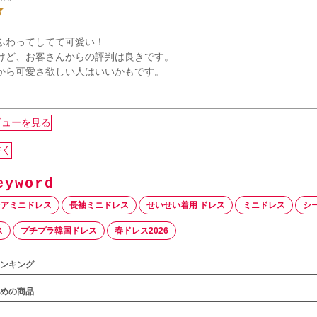
ふわってしてて可愛い！

けど、お客さんからの評判は良きです。

から可愛さ欲しい人はいいかもです。
ビューを見る
書く
レアミニドレス
長袖ミニドレス
せいせい着用 ドレス
ミニドレス
シ
ス
プチプラ韓国ドレス
春ドレス2026
ンキング
めの商品