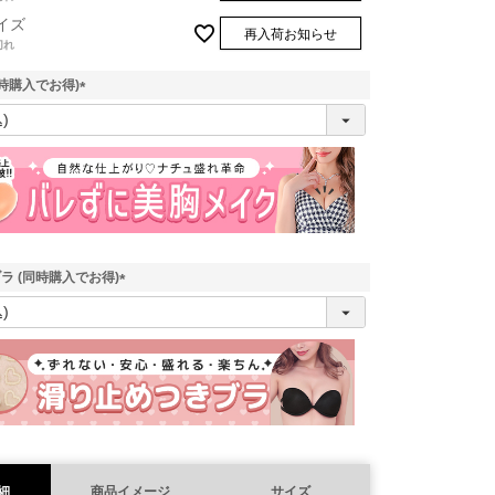
イズ
再入荷お知らせ
切れ
時購入でお得)
(
必
須
)
ラ (同時購入でお得)
(
必
須
)
細
商品イメージ
サイズ