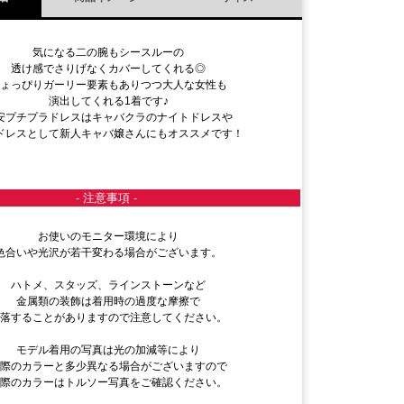
気になる二の腕もシースルーの
透け感でさりげなくカバーしてくれる◎
ちょっぴりガーリー要素もありつつ大人な女性も
演出してくれる1着です♪
安プチプラドレスはキャバクラのナイトドレスや
ドレスとして新人キャバ嬢さんにもオススメです！
- 注意事項 -
お使いのモニター環境により
色合いや光沢が若干変わる場合がございます。
ハトメ、スタッズ、ラインストーンなど
金属類の装飾は着用時の過度な摩擦で
脱落することがありますので注意してください。
モデル着用の写真は光の加減等により
実際のカラーと多少異なる場合がございますので
実際のカラーはトルソー写真をご確認ください。