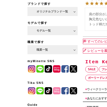
ブランドで探す
オリジナルブランド一覧
肩の部分が
胸元危ない
モデルで探す
トッド柄だ
モデル一覧
すべてのレ
職業で探す
職業一覧
レビューを
myMinette SNS
SALE
フ
ガーリードレ
Tika SNS
■
ウィークリーラ
■
あなたにおすす
Guide