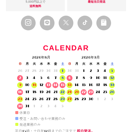
5,000円以上で
最短当日発送
送料無料
CALENDAR
2026年8月
2026年9月
日
月
火
水
木
金
土
日
月
火
水
木
金
土
26
27
28
29
30
31
1
30
31
1
2
3
4
5
2
3
4
5
6
7
8
6
7
8
9
10
11
12
9
10
11
12
13
14
15
13
14
15
16
17
18
19
16
17
18
19
20
21
22
20
21
22
23
24
25
26
23
24
25
26
27
28
29
27
28
29
30
1
2
3
30
31
1
2
3
4
5
■
休業日
■
受注・お問い合わせ業務のみ
■
発送業務のみ
平日15時・土日祝12時までのご注文で 
即日発送。