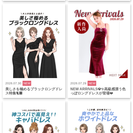
2026.07.30
NEW
2026.07.29
NEW
美しさを極めるブラックロングドレ
NEW ARRIVALS💎✨高級感漂う色
ス特集🐈‍⬛
っぽロングドレスが登場❤️