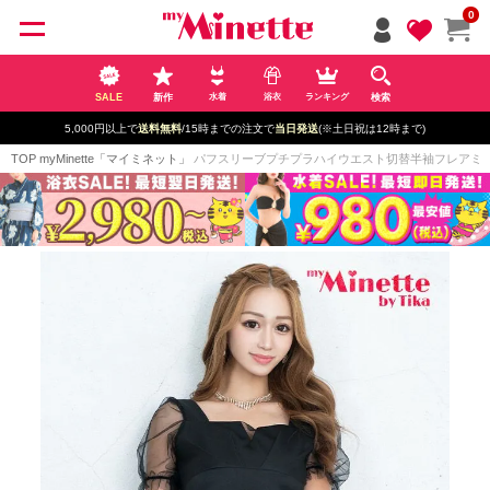
ペー
0
ジト
ップ
へ
SALE
新作
検索
水着
浴衣
ランキング
5,000円以上で
送料無料
/15時までの注文で
当日発送
(※土日祝は12時まで)
TOP
myMinette「マイミネット」
パフスリーブプチプラハイウエスト切替半袖フレアミニドレス 