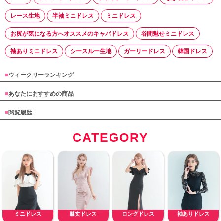
レース生地
半袖ミニドレス
ミニドレス
お尻が気になる方へオススメのキャバドレス
谷間魅せミニドレス
袖ありミニドレス
シースルー生地
ガーリードレス
韓国ドレス
■
ウィークリーランキング
■
あなたにおすすめの商品
■
閲覧履歴
CATEGORY
ミニドレス
膝丈ドレス
ロングドレス
袖ありドレス