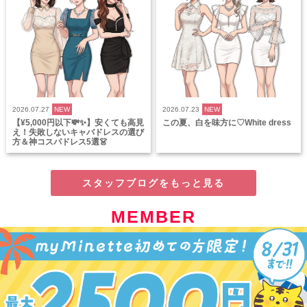
2026.07.27
NEW
2026.07.23
NEW
【¥5,000円以下💸✨】安くても高見
この夏、白を味方に♡White dress
え！失敗しないキャバドレスの選び
方＆神コスパドレス5選👗
スタッフブログをもっと見る
MEMBER