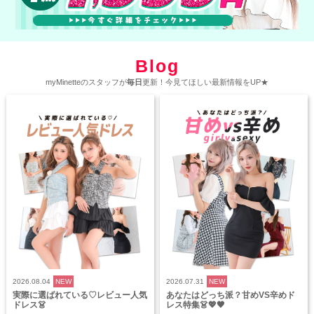
Blog
myMinetteのスタッフが
毎日
更新！今見てほしい最新情報をUP★
2026.08.04
NEW
2026.07.31
NEW
実際に選ばれている♡レビュー人気
あなたはどっち派？甘めVS辛めド
ドレス👗
レス特集👗💖🖤