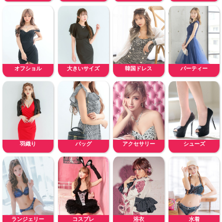
オフショル
大きいサイズ
韓国ドレス
パーティー
羽織り
バッグ
アクセサリー
シューズ
ランジェリー
コスプレ
浴衣
水着