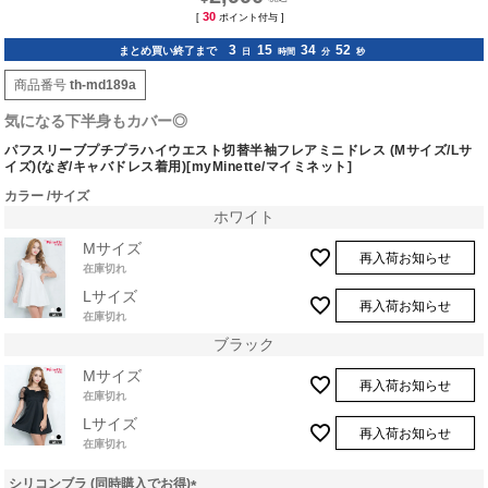
30
[
ポイント付与 ]
3
15
34
51
まとめ買い終了まで
日
時間
分
秒
商品番号
th-md189a
気になる下半身もカバー◎
パフスリーブプチプラハイウエスト切替半袖フレアミニドレス (Mサイズ/Lサ
イズ)(なぎ/キャバドレス着用)[myMinette/マイミネット]
カラー
サイズ
ホワイト
Mサイズ
再入荷お知らせ
在庫切れ
Lサイズ
再入荷お知らせ
在庫切れ
ブラック
Mサイズ
再入荷お知らせ
在庫切れ
Lサイズ
再入荷お知らせ
在庫切れ
シリコンブラ (同時購入でお得)