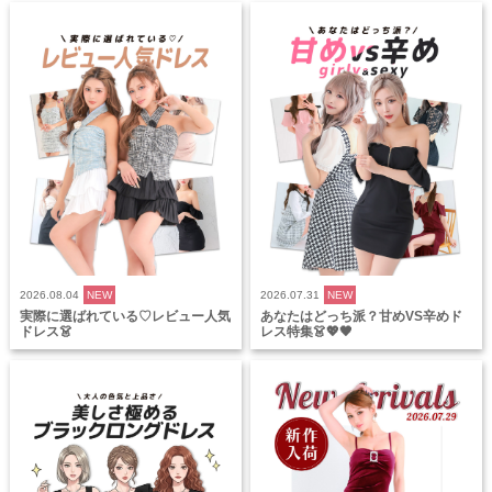
2026.08.04
NEW
2026.07.31
NEW
実際に選ばれている♡レビュー人気
あなたはどっち派？甘めVS辛めド
ドレス👗
レス特集👗💖🖤