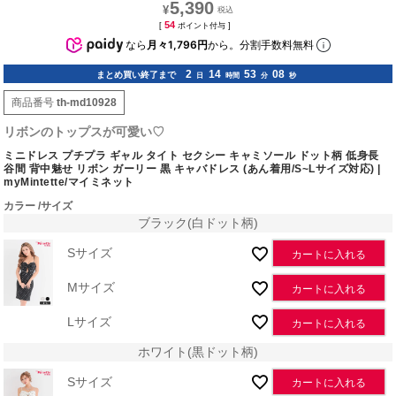
5,390
¥
54
[
ポイント付与 ]
なら
月々1,796円
から。分割手数料無料
2
14
53
07
まとめ買い終了まで
日
時間
分
秒
商品番号
th-md10928
リボンのトップスが可愛い♡
ミニドレス プチプラ ギャル タイト セクシー キャミソール ドット柄 低身長
谷間 背中魅せ リボン ガーリー 黒 キャバドレス (あん着用/S~Lサイズ対応) |
myMintette/マイミネット
カラー
サイズ
ブラック(白ドット柄)
Sサイズ
カートに入れる
Mサイズ
カートに入れる
Lサイズ
カートに入れる
ホワイト(黒ドット柄)
Sサイズ
カートに入れる