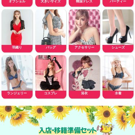
オフショル
大きいサイズ
韓国ドレス
パーティー
羽織り
バッグ
アクセサリー
シューズ
ランジェリー
コスプレ
浴衣
水着
入店・移籍準備セット