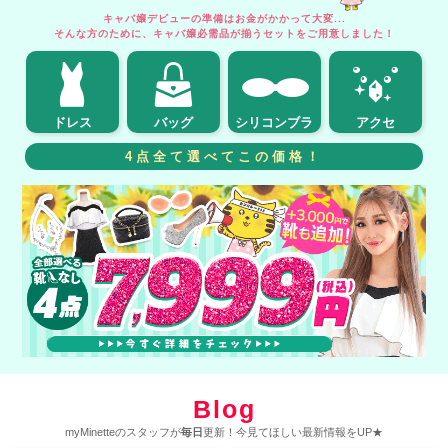
キャバ嬢デビューの準備はお金がかかって大変...
そんな方のために、キャバ嬢必需品が揃うセットをご用意しました！
ドレス
バッグ
シリコンブラ
アクセ
4点全て選べてこの価格！
Blog
myMinetteのスタッフが
毎日
更新！今見てほしい最新情報をUP★