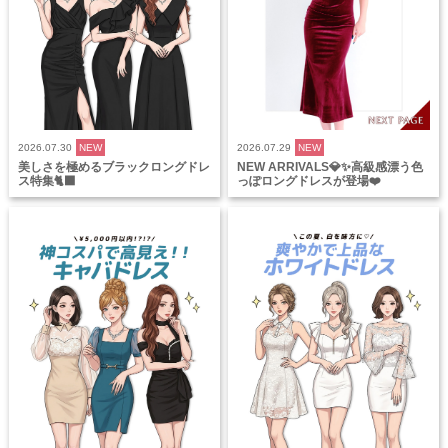
2026.07.30
NEW
2026.07.29
NEW
美しさを極めるブラックロングドレ
NEW ARRIVALS💎✨高級感漂う色
ス特集🐈‍⬛
っぽロングドレスが登場❤️