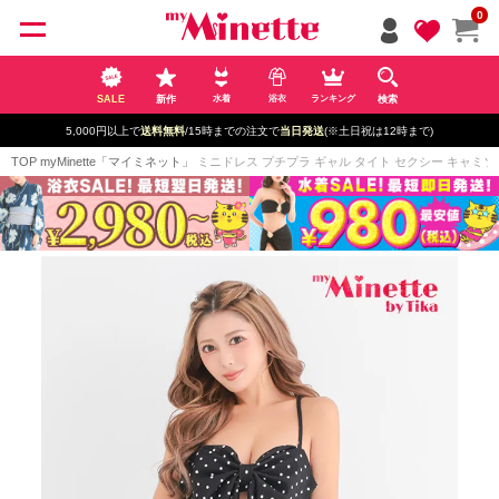
ペー
0
ジト
ップ
へ
SALE
新作
検索
水着
浴衣
ランキング
5,000円以上で
送料無料
/15時までの注文で
当日発送
(※土日祝は12時まで)
TOP
myMinette「マイミネット」
ミニドレス プチプラ ギャル タイト セクシー キャミソール 