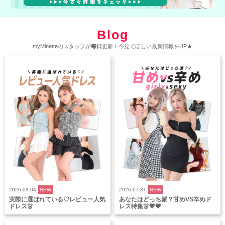
Blog
myMinetteのスタッフが
毎日
更新！今見てほしい最新情報をUP★
2026.08.04
NEW
2026.07.31
NEW
実際に選ばれている♡レビュー人気
あなたはどっち派？甘めVS辛めド
ドレス👗
レス特集👗💖🖤