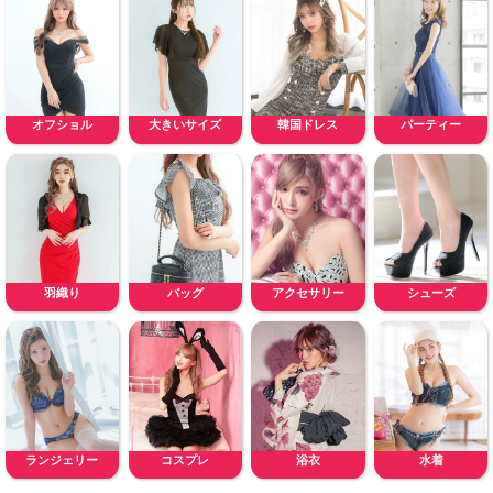
オフショル
大きいサイズ
韓国ドレス
パーティー
羽織り
バッグ
アクセサリー
シューズ
ランジェリー
コスプレ
浴衣
水着