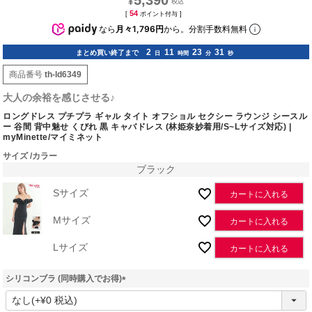
5,390
¥
54
[
ポイント付与 ]
なら
月々1,796円
から。分割手数料無料
2
11
23
30
まとめ買い終了まで
日
時間
分
秒
商品番号
th-ld6349
大人の余裕を感じさせる♪
ロングドレス プチプラ ギャル タイト オフショル セクシー ラウンジ シースル
ー 谷間 背中魅せ くびれ 黒 キャバドレス (林姫奈妙着用/S~Lサイズ対応) |
myMinette/マイミネット
サイズ
カラー
ブラック
Sサイズ
カートに入れる
Mサイズ
カートに入れる
Lサイズ
カートに入れる
シリコンブラ (同時購入でお得)
(
必