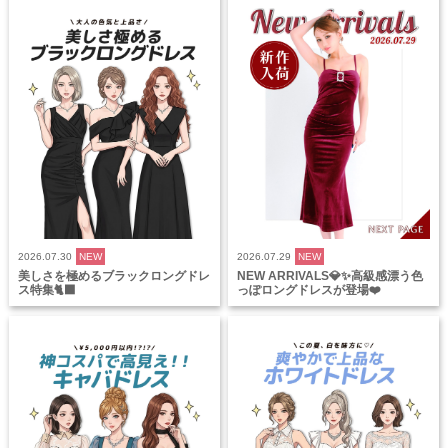
2026.07.30
NEW
2026.07.29
NEW
美しさを極めるブラックロングドレ
NEW ARRIVALS💎✨高級感漂う色
ス特集🐈‍⬛
っぽロングドレスが登場❤️