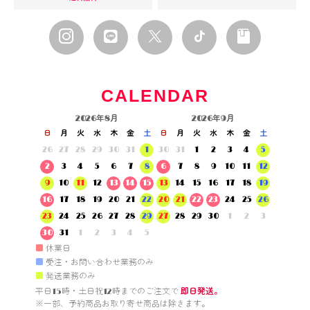
CALENDAR
2026年8月
2026年9月
日
月
火
水
木
金
土
日
月
火
水
木
金
土
26
27
28
29
30
31
1
30
31
1
2
3
4
5
2
3
4
5
6
7
8
6
7
8
9
10
11
12
9
10
11
12
13
14
15
13
14
15
16
17
18
19
16
17
18
19
20
21
22
20
21
22
23
24
25
26
23
24
25
26
27
28
29
27
28
29
30
1
2
3
30
31
1
2
3
4
5
■
休業日
■
受注・お問い合わせ業務のみ
■
発送業務のみ
平日15時・土日祝12時までのご注文で 
即日発送。
※一部、予約商品お取り寄せ商品は除きます。
