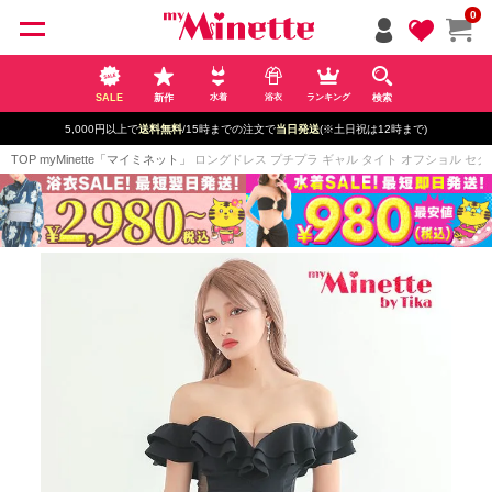
ペー
0
ジト
ップ
へ
SALE
新作
検索
水着
浴衣
ランキング
5,000円以上で
送料無料
/15時までの注文で
当日発送
(※土日祝は12時まで)
TOP
myMinette「マイミネット」
ロングドレス プチプラ ギャル タイト オフショル セクシー