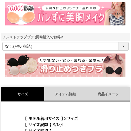
須
)
ノンストラップブラ (同時購入でお得)
(
必
須
)
サイズ
アイテム詳細
商品イメージ