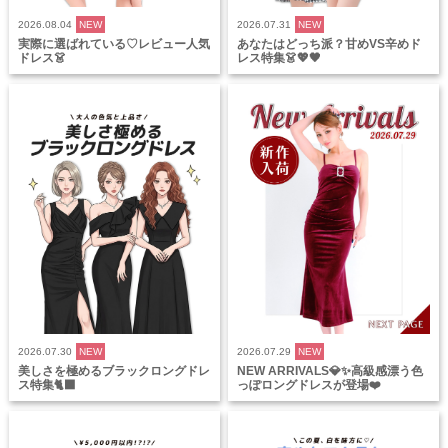
2026.08.04
NEW
2026.07.31
NEW
実際に選ばれている♡レビュー人気
あなたはどっち派？甘めVS辛めド
ドレス👗
レス特集👗💖🖤
2026.07.30
NEW
2026.07.29
NEW
美しさを極めるブラックロングドレ
NEW ARRIVALS💎✨高級感漂う色
ス特集🐈‍⬛
っぽロングドレスが登場❤️