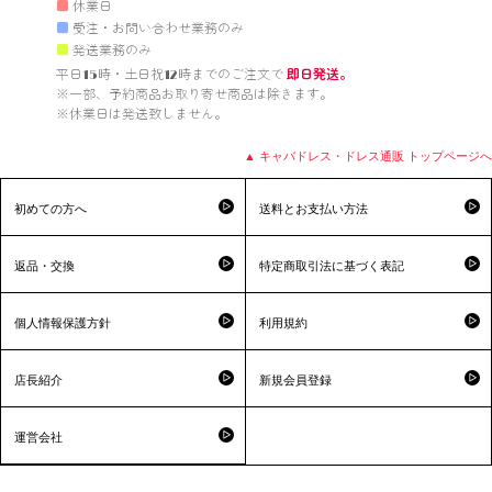
■
休業日
■
受注・お問い合わせ業務のみ
■
発送業務のみ
平日15時・土日祝12時までのご注文で 
即日発送。
※一部、予約商品お取り寄せ商品は除きます。

※休業日は発送致しません。

▲ キャバドレス・ドレス通販 トップページへ
初めての方へ
送料とお支払い方法
返品・交換
特定商取引法に基づく表記
個人情報保護方針
利用規約
店長紹介
新規会員登録
運営会社