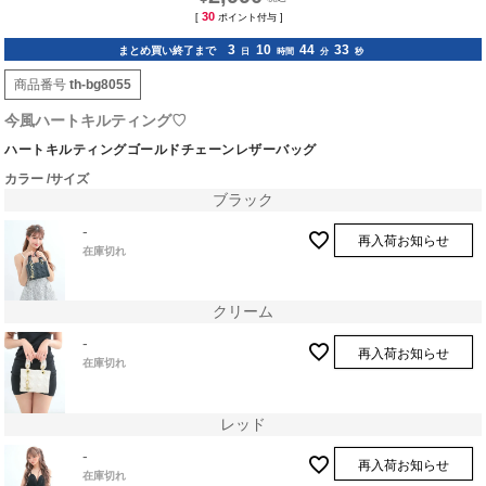
30
[
ポイント付与 ]
3
10
44
32
まとめ買い終了まで
日
時間
分
秒
商品番号
th-bg8055
今風ハートキルティング♡
ハートキルティングゴールドチェーンレザーバッグ
カラー
サイズ
ブラック
-
再入荷お知らせ
在庫切れ
クリーム
-
再入荷お知らせ
在庫切れ
レッド
-
再入荷お知らせ
在庫切れ