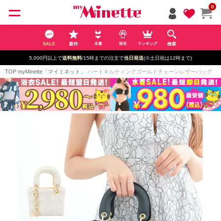
ペー
0
ジト
ップ
へ
SALE
新作
検索
水着
浴衣
ランキング
5,000円以上で
送料無料
/15時までの注文で
当日発送
(※土日祝は12時まで)
TOP
myMinette「マイミネット」
ハートキルティングゴールドチェーンレザーバッグ