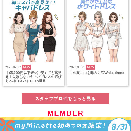
2026.07.27
NEW
2026.07.23
NEW
【¥5,000円以下💸✨】安くても高見
この夏、白を味方に♡White dress
え！失敗しないキャバドレスの選び
方＆神コスパドレス5選👗
スタッフブログをもっと見る
MEMBER