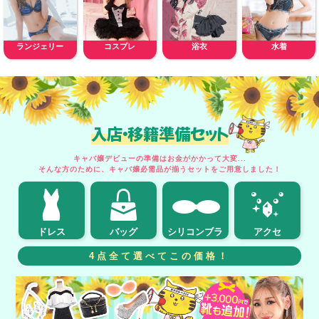
ランジェリー
コスプレ
浴衣
水着
入店・移籍準備セット
キャバ嬢デビューの準備はお金がかかって大変...
そんな方のために、キャバ嬢必需品が揃うセットをご用意しました！
ドレス
バッグ
シリコンブラ
アクセ
4点全て選べてこの価格！