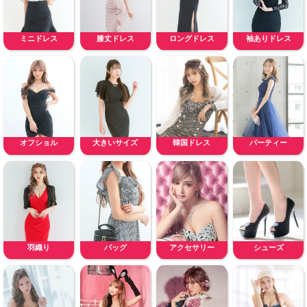
ミニドレス
膝丈ドレス
ロングドレス
袖ありドレス
オフショル
大きいサイズ
韓国ドレス
パーティー
羽織り
バッグ
アクセサリー
シューズ