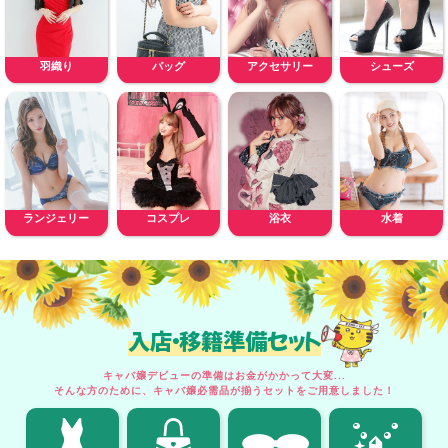
羽織り
バッグ
アクセサリー
シューズ
ランジェリー
コスプレ
浴衣
水着
入店・移籍準備セット
キャバ嬢デビューの準備はお金がかかって大変...
そんな方のために、キャバ嬢必需品が揃うセットをご用意しました！