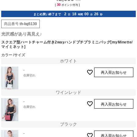
30
[
ポイント付与 ]
2
18
00
25
まとめ買い終了まで
日
時間
分
秒
商品番号
th-bg5130
光沢感があり高見え♪
スクエア型ハートチャーム付き2wayハンドプチプラミニバッグ[myMinette/
マイミネット]
カラー
サイズ
ホワイト
-
再入荷お知らせ
在庫切れ
ワインレッド
-
再入荷お知らせ
在庫切れ
ブラック
-
再入荷お知らせ