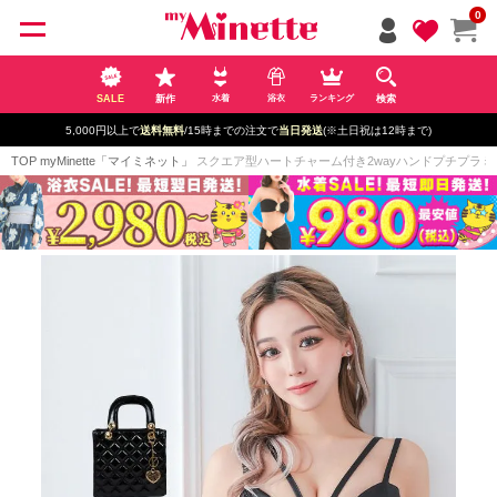
ペー
0
ジト
ップ
へ
SALE
新作
検索
水着
浴衣
ランキング
5,000円以上で
送料無料
/15時までの注文で
当日発送
(※土日祝は12時まで)
TOP
myMinette「マイミネット」
スクエア型ハートチャーム付き2wayハンドプチプラミニバッ