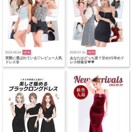
2026.08.04
NEW
2026.07.31
NEW
実際に選ばれている♡レビュー人気
あなたはどっち派？甘めVS辛めド
ドレス👗
レス特集👗💖🖤