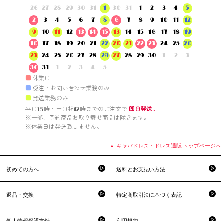
26
27
28
29
30
31
1
30
31
1
2
3
4
5
2
3
4
5
6
7
8
6
7
8
9
10
11
12
9
10
11
12
13
14
15
13
14
15
16
17
18
19
16
17
18
19
20
21
22
20
21
22
23
24
25
26
23
24
25
26
27
28
29
27
28
29
30
1
2
3
30
31
1
2
3
4
5
■
休業日
■
受注・お問い合わせ業務のみ
■
発送業務のみ
平日15時・土日祝12時までのご注文で 
即日発送。
※一部、予約商品お取り寄せ商品は除きます。

※休業日は発送致しません。

▲ キャバドレス・ドレス通販 トップページへ
初めての方へ
送料とお支払い方法
返品・交換
特定商取引法に基づく表記
個人情報保護方針
利用規約