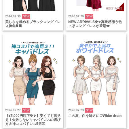
2026.07.30
NEW
2026.07.29
NEW
美しさを極めるブラックロングドレ
NEW ARRIVALS💎✨高級感漂う色
ス特集🐈‍⬛
っぽロングドレスが登場❤️
2026.07.27
NEW
2026.07.23
NEW
【¥5,000円以下💸✨】安くても高見
この夏、白を味方に♡White dress
え！失敗しないキャバドレスの選び
方＆神コスパドレス5選👗