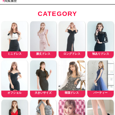
■
閲覧履歴
CATEGORY
ミニドレス
膝丈ドレス
ロングドレス
袖ありドレス
オフショル
大きいサイズ
韓国ドレス
パーティー