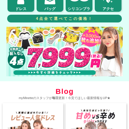
ドレス
バッグ
シリコンブラ
アクセ
4点全て選べてこの価格！
Blog
myMinetteのスタッフが
毎日
更新！今見てほしい最新情報をUP★