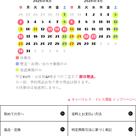
2026年8月
2026年9月
日
月
火
水
木
金
土
日
月
火
水
木
金
土
26
27
28
29
30
31
1
30
31
1
2
3
4
5
2
3
4
5
6
7
8
6
7
8
9
10
11
12
9
10
11
12
13
14
15
13
14
15
16
17
18
19
16
17
18
19
20
21
22
20
21
22
23
24
25
26
23
24
25
26
27
28
29
27
28
29
30
1
2
3
30
31
1
2
3
4
5
■
休業日
■
受注・お問い合わせ業務のみ
■
発送業務のみ
平日15時・土日祝12時までのご注文で 
即日発送。
※一部、予約商品お取り寄せ商品は除きます。

※休業日は発送致しません。

▲ キャバドレス・ドレス通販 トップページへ
初めての方へ
送料とお支払い方法
返品・交換
特定商取引法に基づく表記