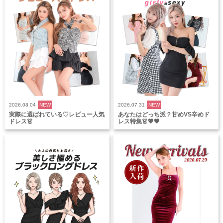
2026.08.04
NEW
2026.07.31
NEW
実際に選ばれている♡レビュー人気
あなたはどっち派？甘めVS辛めド
ドレス👗
レス特集👗💖🖤