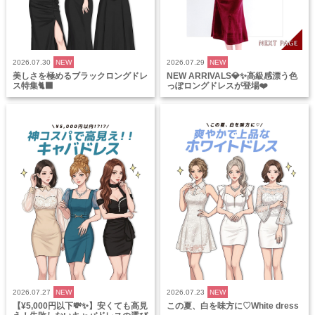
2026.07.30
NEW
2026.07.29
NEW
美しさを極めるブラックロングドレ
NEW ARRIVALS💎✨高級感漂う色
ス特集🐈‍⬛
っぽロングドレスが登場❤️
2026.07.27
NEW
2026.07.23
NEW
【¥5,000円以下💸✨】安くても高見
この夏、白を味方に♡White dress