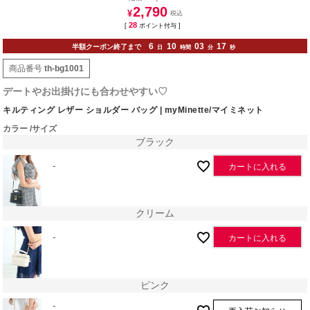
2,790
¥
28
[
ポイント付与 ]
6
10
03
16
半額クーポン終了まで
日
時間
分
秒
商品番号
th-bg1001
デートやお出掛けにも合わせやすい♡
キルティング レザー ショルダー バッグ | myMinette/マイミネット
カラー
サイズ
ブラック
-
カートに入れる
クリーム
-
カートに入れる
ピンク
-