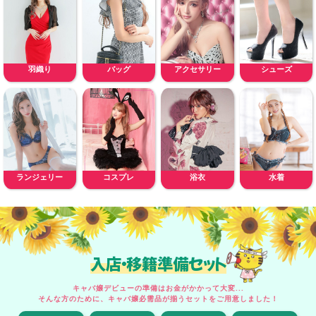
羽織り
バッグ
アクセサリー
シューズ
ランジェリー
コスプレ
浴衣
水着
入店・移籍準備セット
キャバ嬢デビューの準備はお金がかかって大変...
そんな方のために、キャバ嬢必需品が揃うセットをご用意しました！