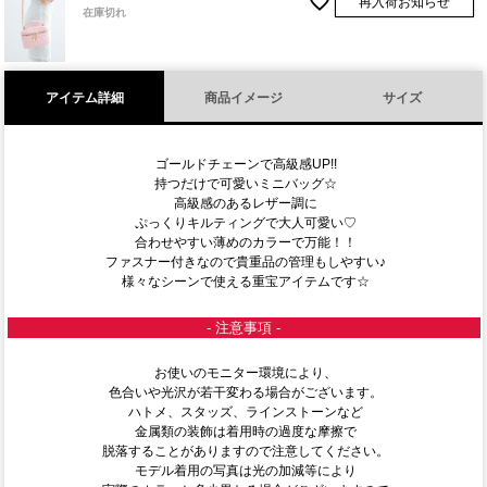
再入荷お知らせ
在庫切れ
アイテム詳細
商品イメージ
サイズ
ゴールドチェーンで高級感UP!!
持つだけで可愛いミニバッグ☆
高級感のあるレザー調に
ぷっくりキルティングで大人可愛い♡
合わせやすい薄めのカラーで万能！！
ファスナー付きなので貴重品の管理もしやすい♪
様々なシーンで使える重宝アイテムです☆
- 注意事項 -
お使いのモニター環境により、
色合いや光沢が若干変わる場合がございます。
ハトメ、スタッズ、ラインストーンなど
金属類の装飾は着用時の過度な摩擦で
脱落することがありますので注意してください。
モデル着用の写真は光の加減等により