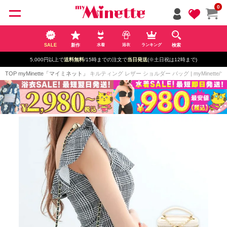
ペー
0
ジト
ップ
へ
SALE
新作
検索
水着
浴衣
ランキング
5,000円以上で
送料無料
/15時までの注文で
当日発送
(※土日祝は12時まで)
TOP
myMinette「マイミネット」
キルティング レザー ショルダー バッグ | myMinette