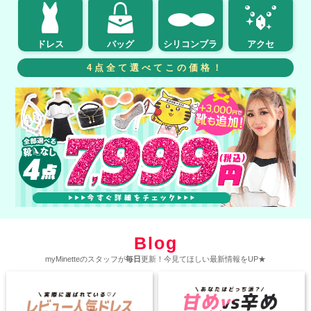
ドレス
バッグ
シリコンブラ
アクセ
4点全て選べてこの価格！
Blog
myMinetteのスタッフが
毎日
更新！今見てほしい最新情報をUP★