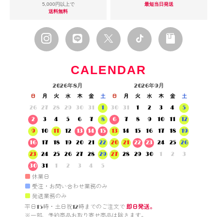
5,000円以上で
最短当日発送
送料無料
CALENDAR
2026年8月
2026年9月
日
月
火
水
木
金
土
日
月
火
水
木
金
土
26
27
28
29
30
31
1
30
31
1
2
3
4
5
2
3
4
5
6
7
8
6
7
8
9
10
11
12
9
10
11
12
13
14
15
13
14
15
16
17
18
19
16
17
18
19
20
21
22
20
21
22
23
24
25
26
23
24
25
26
27
28
29
27
28
29
30
1
2
3
30
31
1
2
3
4
5
■
休業日
■
受注・お問い合わせ業務のみ
■
発送業務のみ
平日15時・土日祝12時までのご注文で 
即日発送。
※一部、予約商品お取り寄せ商品は除きます。
