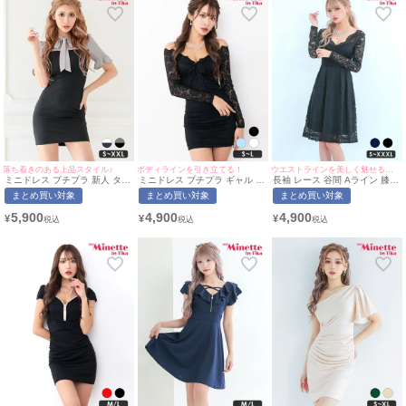
落ち着きのある上品スタイル♪
ボディラインを引き立てる！
ウエストラインを美しく魅せる上品なデザイン♡
ミニドレス プチプラ 新人 タイ
ミニドレス プチプラ ギャル タ
長袖 レース 谷間 Aライン 膝丈
ト ワンピース 半袖 低身長 胸
イト 長袖 袖あり オフショル
ドレス (林姫奈妙着用/S~XXXL
まとめ買い対象
まとめ買い対象
まとめ買い対象
元隠し リボン グレー 黒 キャ
セクシー ラウンジ キャミソー
対応) | myMinette/マイミネッ
バドレス (波北かほ着
ル レース 花柄 低身長 谷間 リ
ト
5,900
4,900
4,900
¥
¥
¥
用/S~XXLサイズ対応) |
ボン 総レース 黒 キャバドレス
myMinette/マイミネット
(ちぴたん着用/S~Lサイズ対応)
| myMinette/マイミネット