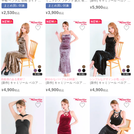
半袖 ペプラム 谷間 タイト ミ
ミニドレス プチプラ 新人 長袖
[新作] キャミソール ベロア シ
ニドレス (今井アンジェリカ着
ラウンジ チェック柄 低身長 谷
ンプル レオパード タイト マー
まとめ買い対象
まとめ買い対象
5,900
用/M~XXLサイズ対応) |
間 フリル ウエスト切り替え 黒
メイド ドレス (みのり着
¥
myMinette/マイミネット
キャバドレス (らな着用/S~XL
用/S~XLサイズ対応) |
2,530
3,900
¥
¥
サイズ対応) | myMinette/マイ
myMinette/マイミネット
ミネット
高級感のある素材♡
鮮やかなパープルが綺麗♡
シンプルなデザインが色っぽい♡
[新作] キャミソール ベロア シ
[新作] キャミソール ベロア シ
[新作] キャミソール ベロア シ
ンプル モカブラウン タイト ロ
ンプル 紫 タイト ロングドレス
ンプル タイト ロングドレス
4,900
4,900
4,900
ングドレス (ねおん着用/S~XL
(みのり着用/S~XLサイズ対応) |
(ねおん着用/S~XLサイズ対応) |
¥
¥
¥
サイズ対応) | myMinette/マイ
myMinette/マイミネット
myMinette/マイミネット
ミネット