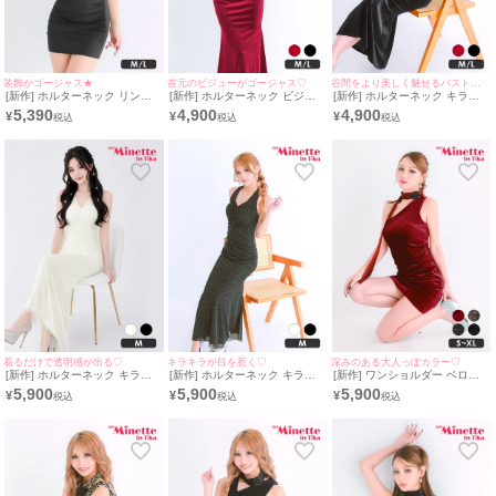
装飾がゴージャス★
首元のビジューがゴージャス♡
谷間をより美しく魅せるバストコードデザイン♡
[新作] ホルターネック リング
[新作] ホルターネック ビジュ
[新作] ホルターネック キラキ
パーツ ミニドレス (M~Lサイズ
ー バストコード タイトドレス
ラ バストコード タイトドレス
5,390
4,900
4,900
¥
¥
¥
対応/みのり着用) | myMinette/
(みのり着用/M~Lサイズ対応) |
(みのり着用/M~Lサイズ対応) |
マイミネット
myMinette/マイミネット
myMinette/マイミネット
着るだけで透明感が出る♡
キラキラが目を惹く♡
深みのある大人っぽカラー♡
[新作] ホルターネック キラキ
[新作] ホルターネック キラキ
[新作] ワンショルダー ベロア
ラ 背中魅せ 白 ロングドレス
ラ 背中魅せ ロングドレス (ね
ワインレッド スカーフ タイト
5,900
5,900
5,900
¥
¥
¥
(Mサイズ対応) | myMinette/マ
おん着用/Mサイズ対応) |
ドレス (みのり着用/S~XLサイ
イミネット
myMinette/マイミネット
ズ対応) | myMinette/マイミネ
ット