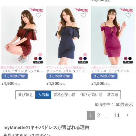
¥
胸元を隠せて大人の色気GET♡
オフショルとリボンの組み合わせが可愛い♡
大胆なセクシーデザイン♡
フリル デザイン オフショルダ
オフショル フリル タイト ミニ
ミニドレス プチプラ ギャル タ
ー タイト ドレス ボルドー(ち
ドレス (みのり着用/S~XXLサ
イト オフショル セクシー 低身
まとめ買い対象
まとめ買い対象
まとめ買い対象
ぴたん着用/S~XXLサイズ対応)
イズ対応) | myMinette/マイミ
長 谷間 リボン クロスデザイン
| myMinette/マイミネット
ネット
マゼンタピンク キャバドレス
4,900
4,900
4,900
¥
¥
¥
(ちぴたん着用/S~XLサイズ対
応) | myMinette/マイミネット
並び替え
人気順
価格が安い順
価格が高い順
新着順
636
件中
1
-
60
件表示
1
2
11
…
myMinetteのキャバドレスが選ばれる理由
高見えするドレスデザイン