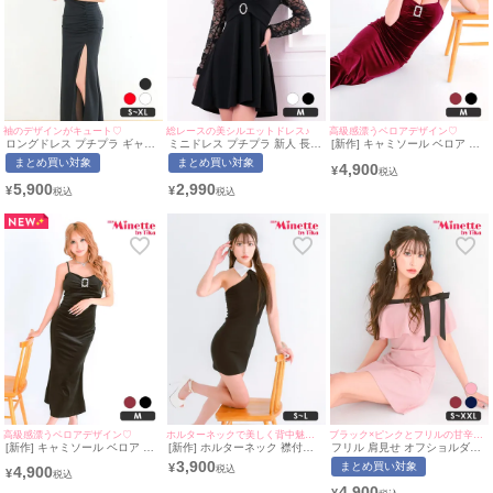
袖のデザインがキュート♡
総レースの美シルエットドレス♪
高級感漂うベロアデザイン♡
ロングドレス プチプラ ギャル
ミニドレス プチプラ 新人 長袖
[新作] キャミソール ベロア ビ
タイト オフショル スリット セ
ワンピース フレア レース 低身
ジュー ワインレッド タイト ロ
まとめ買い対象
まとめ買い対象
4,900
クシー ラウンジ キャミソール
長 背中魅せ 黒 キャバドレス
ングドレス (みのり着用/Mサイ
¥
シアー 谷間 背中魅せ 黒 キャ
(中尾みほ着用/Mサイズ対応) |
ズ対応) | myMinette/マイミネ
5,900
2,990
¥
¥
バドレス (あおぽん着用/S~XL
myMinette/マイミネット
ット
サイズ対応) | myMinette/マイ
ミネット
高級感漂うベロアデザイン♡
ホルターネックで美しく背中魅せ♡
ブラック×ピンクとフリルの甘辛組み合わせ♡
[新作] キャミソール ベロア ビ
[新作] ホルターネック 襟付き
フリル 肩見せ オフショルダー
ジュー ブラック タイト ロング
タイトドレス (ちぴたん着
タイトドレス パステルピンク
3,900
まとめ買い対象
¥
4,900
ドレス (みのり着用/Mサイズ対
用/S~Lサイズ対応) |
(ちぴたん着用/S~XXLサイズ対
¥
応) | myMinette/マイミネット
myMinette/マイミネット
応) | myMinette/マイミネット
4,900