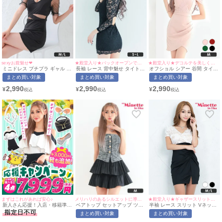
sexyお腹魅せ❤︎
★殿堂入り★バックオープンで大胆セクシー◎
★殿堂入り★デコルテを美しく魅せる上品な一着♡
ミニドレス プチプラ ギャル タ
長袖 レース 背中魅せ タイト
オフショル シアー 谷間 タイト
イト セクシー 半袖 シアー袖
ミニドレス (せいせい着用/S~M
ミニドレス (ひなたまる着用/M
まとめ買い対象
まとめ買い対象
まとめ買い対象
谷間 ウエストカット 黒 キャバ
サイズ対応) | myMinette/マイ
サイズ対応) | myMinette/マイ
ドレス (せいせい着用/M~Lサイ
ミネット
ミネット
2,990
2,990
2,990
¥
¥
¥
ズ対応) | myMinette/マイミネ
ット
メリハリのあるシルエットに導く♡
まずはこれがあれば安心♪
★殿堂入り★ギャザースリットで脚を美しく魅せる♡
ベアトップ セットアップ ツイ
新人さん応援！入店・移籍準備
半袖 レース スリット Vネック
ード フレアドレス Luvique (あ
セット (ドレス1点＋靴1点＋バ
タイト ミニドレス (なぎ着
まとめ買い対象
まとめ買い対象
おぽん着用/Mサイズ対応) |
ッグ1点+アクセ1点＋ブラ1点/
用/M~Lサイズ対応) |
myMinette/マイミネット
税込10,999円/靴なし税込
myMinette/マイミネット