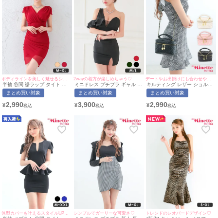
ボディラインを美しく魅せるシンプルなドレス♡
2wayの着方が楽しめちゃう♡
デートやお出掛けにも合わせやすい♡
半袖 谷間 裾ラップ タイト ミ
ミニドレス プチプラ ギャル タ
キルティング レザー ショルダ
ニドレス (せいせい着用/M~XL
イト スリット セクシー ラウン
ー バッグ | myMinette/マイミ
まとめ買い対象
まとめ買い対象
まとめ買い対象
サイズ対応) myMinette/マイミ
ジ ワンショル 低身長 谷間 背
ネット
ネット
中魅せ フリル 黒 キャバドレス
2,990
3,900
2,990
¥
¥
¥
(あいみん着用/M~Lサイズ対応)
| myMinette/マイミネット
体型カバーも叶えるスタイルUPドレス♪
シンプルでガーリーな可愛さ♡
トレンドのレオパードデザイン♡