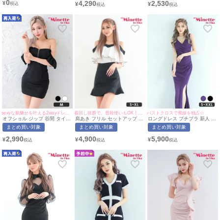
0
4,290
2,530
¥
¥
¥
7,999円)
着回し抜群で、普段使いもOK！マーメイドスカートで美脚も叶う♡
sexyな肌魅せを叶える2wayドレス♡
バストクロスで視線を独占☆
肩あき フリル セットアップ 胸
オフショル ジップ 谷間 タイト
ロングドレス プチプラ 新人 タ
元隠し バイカラー タイト ミニ
ミニドレス (せいせい着用/Mサ
イト スリット セクシー ラウ
まとめ買い対象
まとめ買い対象
まとめ買い対象
ドレス (あおぽん着用/S~XLサ
イズ対応) | myMinette/マイミ
ンジ ノースリーブ 谷間 スナッ
イズ対応) | myMinette/マイミ
ネット
ク ワンカラー シンプル 紫 キ
4,900
2,990
5,900
¥
¥
¥
ネット
ャバドレス