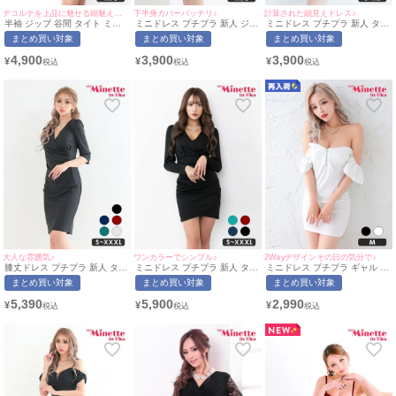
デコルテを上品に魅せる細魅えドレス♡
下半身カバーバッチリ♪
計算された細見えドレス♪
半袖 ジップ 谷間 タイト ミニ
ミニドレス プチプラ 新人 ジッ
ミニドレス プチプラ 新人 タイ
ドレス (ちぴたん着用/M~Lサイ
プ ワンピース フレア セクシー
ト ラウンジ ワンショル 半袖
まとめ買い対象
まとめ買い対象
まとめ買い対象
ズ対応) | myMinette/マイミネ
半袖 低身長 谷間 チャーム付き
低身長 胸元隠し 同伴 ベージュ
ット
クロスデザイン フリル ネイビ
キャバドレス (せいせい着
4,900
3,900
3,900
¥
¥
¥
ー キャバドレス (ひなたまる着
用/S~XLサイズ対応) |
用/M~Lサイズ対応) |
myMinette/マイミネット
myMinette/マイミネット
大人な雰囲気♪
ワンカラーでシンプル♪
2Wayデザインその日の気分で♪
膝丈ドレス プチプラ 新人 タイ
ミニドレス プチプラ 新人 タイ
ミニドレス プチプラ ギャル タ
ト 袖あり 黒 キャバドレス (あ
ト 長袖 ワンピース 低身長 谷
イト ジップ オフショル セクシ
まとめ買い対象
まとめ買い対象
まとめ買い対象
おぽん着用/S〜XXXLサイズ対
間 スナック 同伴 ブラック キ
ー ノースリーブ ラウンジ 低身
応) | myMinette/マイミネット
ャバドレス (ちぴたん着用/S〜
長 谷間 背中魅せ 2way フリル
5,390
5,900
2,990
¥
¥
¥
XXXLサイズ対応) | myMinette/
袖 白 キャバドレス (せいせい
マイミネット
着用/Mサイズ対応) |
myMinette/マイミネット