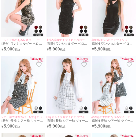
トレンド感のあるレオパードデザイン♪
上品な印象にしてくれるベロアデザイン♡
高級感漂うベロアデザイン♡
[新作] ワンショルダー ベロア
[新作] ワンショルダー ベロア
[新作] ワンショルダー ベロア
レオパード スカーフ タイトド
ドット 黒 タイトドレス (ねお
黒 タイトドレス (みのり着
5,900
5,900
5,900
¥
¥
¥
レス (ねおん着用/S~XLサイズ
ん着用/S~XLサイズ対応) |
用/S~XLサイズ対応) |
対応) | myMinette/マイミネッ
myMinette/マイミネット
myMinette/マイミネット
ト
シアー袖で体型カバーもできる♡
顔を明るく見せてくれるホワイト♡
品のある女性になれるツイードデザイン♡
[新作] 長袖 シアー袖 ツイード
[新作] 長袖 シアー袖 ツイード
[新作] 長袖 シアー袖 ツイード
リボン ガーリー ブラック フレ
リボン ホワイト フレアドレス
リボン 膝丈 フレアドレス (み
5,900
5,900
5,900
¥
¥
¥
アドレス (ねおん着用/Mサイズ
(みのり着用/Mサイズ対応) |
のり・ねおん着用/Mサイズ対
対応) | myMinette/マイミネッ
myMinette/マイミネット
応) | myMinette/マイミネット
ト