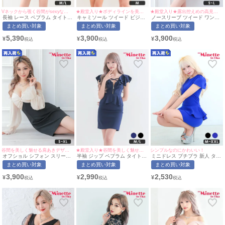
★殿堂入り★ボディラインを美しく魅せる万能ドレス♡
Vネックから覗く谷間がsexyな高見えドレス♡
★殿堂入り★露出控えめの高見えワンピース♡
キャミソール ツイード ビジュ
長袖 レース ペプラム タイト
ノースリーブ ツイード ワンピ
ー Luvique (あおぽん・れいた
ミニドレス (あいみん着用/M~L
ース フレア ミニドレス
まとめ買い対象
まとめ買い対象
まとめ買い対象
ぴ着用/Mサイズ対応) |
サイズ対応) | myMinette/マイ
Luvique (せいせい着用/S~Lサ
myMinette/マイミネット
ミネット
イズ対応) | myMinette/マイミ
3,900
5,390
3,900
¥
¥
¥
ネット
谷間を美しく魅せる肩あきデザイン！
★殿堂入り★谷間を美しく魅せるクロスデザイン♡
シンプルなのにかわいい！
オフショル シフォン スリーブ
半袖 ジップ ペプラム タイト
ミニドレス プチプラ 新人 タイ
タイト ミニドレス (せいせい着
ミニドレス (ひなたまる着
ト ペプラム セクシー 半袖 低
まとめ買い対象
まとめ買い対象
まとめ買い対象
用/S~XLサイズ対応)
用/M~Lサイズ対応) myMinette/
身長 谷間 青 キャバドレス (ひ
myMinette | マイミネット
マイミネット
なたまる着用/M~XXLサイズ対
3,900
2,990
2,530
¥
¥
¥
応) | myMinette/マイミネット