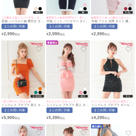
二の腕を上品にカバーする、大人可愛いミニドレス♡
★殿堂入り★支持率No.1！美しい縦ラインを叶える一着♡
★殿堂入り★二の腕を上品にカバー♪
長袖 シースルー袖 襟付き タイ
半袖 ニット バイカラー タイト
半袖 フリル 谷間 タイト 膝丈
トドレス (今井アンジェリカ着
ドレス (せいせい着用/Mサイズ
ドレス (せいせい着用/S~XLサ
まとめ買い対象
まとめ買い対象
まとめ買い対象
用/M~Lサイズ対応) |
対応) | myMinette/マイミネッ
イズ対応) | myMinette/マイミ
myMinette/マイミネット
ト
ネット
2,990
2,990
2,990
¥
¥
¥
一枚で華やかに決まる★
大きなリボンがキュート♡
スパンコールでお目立ち確定ドレス⭐︎
ミニドレス プチプラ 新人 タイ
ミニドレス プチプラ 新人 タイ
ミニドレス プチプラ ギャル タ
ト ラウンジ ワンショル 低身長
ト 長袖 ペプラム レース 低身
イト ホルターネック セクシー
まとめ買い対象
まとめ買い対象
まとめ買い対象
胸元隠し 肩あき フリル デコル
長 谷間 リボン ピンク キャバ
ラウンジ キラキラ 低身長 谷間
テ オレンジ キャバドレス (波
ドレス (あいみん着用/M~Lサイ
ビジュー 黒 キャバドレス (あ
5,900
5,390
4,290
¥
¥
¥
北かほ着用/S~XXXL対応) |
ズ対応) | myMinette/マイミネ
いみん着用/S~Lサイズ対応) |
myMinette/マイミネット
ット
myMinette/マイミネット