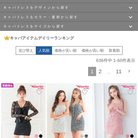
シンプルなものから装飾品がついたものまで
ご用意しております。
キャバドレスをデザインから探す
〜￥3,100
〜￥4,000
〜￥6,000
どこよりも安い!最安値1,980円(税込)~に挑戦中です♪
キャバドレスをカラー・素材から探す
ミニドレス
から
ロングドレス
まで種類が豊富で
ミニドレス
ロングドレス
膝丈ドレス
ボレロ
や
バッグ
や
ヒール
もございます。
キャバドレスをサイズから探す
〜￥8,000
〜￥10,000
￥10,000~
トレンドの
韓国ドレス
や、スタイルアップが叶う
タイトドレス
ホワイト
ブラック
ネイビー
また、大人気
ツイードドレス
や
ニットドレス
など
袖ありドレス
オフショル
ジップドレス
キャバアイテムデイリーランキング
XSサイズ
Sサイズ
Mサイズ
myMinetteなら、最新のキャバドレスがどこよりもお得に手に入ります。
ベージュ
グレー
イエロー
特に初めて夜のお仕事される方、手に取りやすい価格帯で
並び替え
人気順
価格が安い順
価格が高い順
新着順
ペプラムドレス
キャミソール
韓国ドレス
一式取り揃えてみませんか？
Lサイズ
XLサイズ
XXLサイズ
指名してもらえるようなキャバ嬢さんを目指しましょう！
636
件中
1
-
60
件表示
グリーン
ブルー
レッド
5月・6月の初夏シーズンに向けて、涼しげなシアー素材（透け感）ドレスや
ビッグサイズ
肌見せで魅せるセクシーな最新作が続々入荷中！ジメジメした梅雨の季節も吹
XXXLサイズ
XXXXLサイズ
XXXXXLサイズ
1
2
11
…
き飛ばす、
ワインレッド
ピンク
パープル
爽やかなパステルカラーや華やかなビジュー付きドレスで、お店の主役を勝ち
取りましょう！
ツイード
レース
ニット