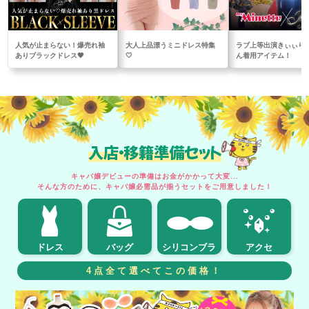
人気が止まらない！爆売れ袖
大人上品漂うミニドレス特集
ラブ上等出演きぃぃり
ありブラックドレス🖤
🤍
ん着用アイテム！
入店・移籍準備セット
キャバ嬢デビューの準備はお金がかかって大変...
そんな方のために、キャバ嬢必需品が揃うセットをご用意しました！
ドレス
バッグ
シリコンブラ
アクセ
4点全て選べてこの価格！