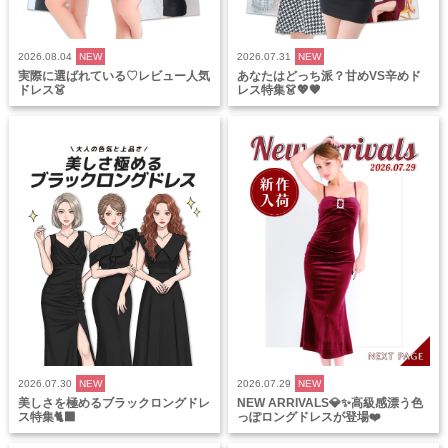
2026.08.04
NEW
2026.07.31
NEW
実際に選ばれている♡レビュー人気
あなたはどっち派？甘めVS辛めド
ドレス👗
レス特集👗💖🖤
2026.07.30
NEW
2026.07.29
NEW
美しさを極めるブラックロングドレ
NEW ARRIVALS💎✨高級感漂う色
ス特集🐈‍⬛
っぽロングドレスが登場❤️