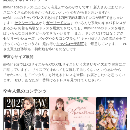
myMinetteのドレスはとにかく高見えするのがウリです！ 新人さんはまだドレ
スにたくさんのお金をかけられないという 心配があると思いますが、
myMinetteの
キャバドレス
であれば
1万円で約３着
のドレスがGETできちゃい
ます！
セクシードレス
から
ガーリードレス
までいろんな系統の
キャバドレス
が
あるから 何着も高級なドレスを用意できなくても、myMinetteのドレスを着れ
ば いろんな自分をアピールできちゃいます！ また、ドレスだけではなく
アク
セサリー
や
シューズ
、
バッグ
や
シリコンブラ
など キャバ嬢さんの必需品を全て
持っていないという方に 超お得な
キャバコーデSET
をご用意しています。 これ
さえ買えば体験も、初出勤も怖いものなしです！
豊富なサイズ展開
myMinetteではXSサイズからXXXXXLサイズという
大きいサイズ
まで 豊富にご
用意しています。 サイズで"かわいい"を妥協して欲しくないという思いから
「かわいい」も「ピッタリ」も叶えるドレスを皆様にお届けしたいと思ってい
ます。 ぜひ、あなたが一番輝けるドレスを見つけてください♡
今人気のコンテンツ