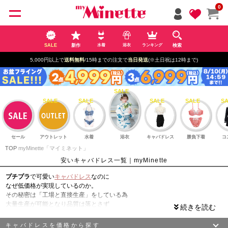
ペー
0
ジト
ップ
へ
SALE
新作
検索
水着
浴衣
ランキング
5,000円以上で
送料無料
/15時までの注文で
当日発送
(※土日祝は12時まで)
セール
アウトレット
水着
浴衣
キャバドレス
勝負下着
コ
TOP
myMinette「マイミネット」
安いキャバドレス一覧｜myMinette
プチプラ
で可愛い
キャバドレス
なのに
なぜ低価格が実現しているのか。
その秘密は「工場と直接生産」をしている為
大量生産が可能となり品質は落とさず
リーズナブルにご提供が可能となっております。
きちんとトレンドは抑えつつ他と被らないようなデザインで
キャバドレスを価格から探す