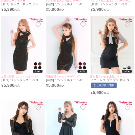
装飾がゴージャス★
深みのある大人っぽカラー♡
トレンド感のあるレオパードデザイン♪
[新作] ホルターネック リング
[新作] ワンショルダー ベロア
[新作] ワンショルダー ベロア
パーツ ミニドレス (M~Lサイズ
ワインレッド スカーフ タイト
レオパード スカーフ タイトド
5,390
5,900
5,900
¥
¥
¥
対応/みのり着用) | myMinette/
ドレス (みのり着用/S~XLサイ
レス (ねおん着用/S~XLサイズ
マイミネット
ズ対応) | myMinette/マイミネ
対応) | myMinette/マイミネッ
ット
ト
上品な印象にしてくれるベロアデザイン♡
高級感漂うベロアデザイン♡
落ち着きのある上品スタイル♪
[新作] ワンショルダー ベロア
[新作] ワンショルダー ベロア
ミニドレス プチプラ 新人 タイ
ドット 黒 タイトドレス (ねお
黒 タイトドレス (みのり着
ト ワンピース 半袖 低身長 胸
5,900
5,900
まとめ買い対象
¥
¥
ん着用/S~XLサイズ対応) |
用/S~XLサイズ対応) |
元隠し リボン グレー 黒 キャ
myMinette/マイミネット
myMinette/マイミネット
バドレス (波北かほ着
5,900
¥
用/S~XXLサイズ対応) |
myMinette/マイミネット