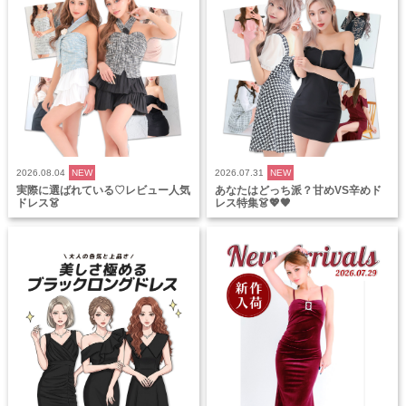
2026.08.04
NEW
2026.07.31
NEW
実際に選ばれている♡レビュー人気
あなたはどっち派？甘めVS辛めド
ドレス👗
レス特集👗💖🖤