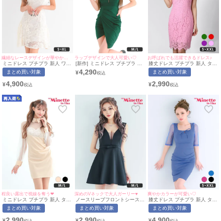
繊細なレースデザインが華やかな印象に♪
ラップデザインで大人可愛い♡
お呼ばれでも活躍できるドレス♪
ミニドレス プチプラ 新人 ワン
[新作] ミニドレス プチプラ 新
膝丈ドレス プチプラ 新人 タイ
ピース フレア ラウンジ 襟付き
人 タイト ジップ セクシー ノ
ト ワンピース セクシー ノース
4,290
まとめ買い対象
まとめ買い対象
¥
ノースリーブ レース 花柄 低
ースリーブ 低身長 谷間 背中魅
リーブ レース 花柄 低身長 胸
身長 胸元隠し 同伴 総レース
せ 緑 ワンカラー キャバドレス
元隠し スナック 総レース イリ
4,900
2,990
¥
¥
ガーリー アイボリー キャバド
(みのり着用/M~Lサイズ対応) |
ュージョンネック ピンク キャ
レス (あん着用/S~XLサイズ対
myMinette/マイミネット
バドレス (S〜XXLサイズ対応)
応) | myMinette/マイミネット
| myMinette/マイミネット
程良い露出で視線を奪う❤︎
深めのVネックで大人ガーリー♥
爽やかカラーが可愛い♡
ミニドレス プチプラ 新人 タイ
ノースリーブフロントシースル
膝丈ドレス プチプラ 新人 タイ
ト 長袖 襟付き シアー袖 シー
ーウエストリボンプチプラフレ
ト 袖あり ワンピース ラウンジ
まとめ買い対象
まとめ買い対象
まとめ買い対象
スルー 低身長 ベージュ キャバ
アミニドレス (Mサイズ/Lサイ
半袖 シアー シアー袖 低身長
ドレス (らな着用/M~Lサイズ対
ズ)(せいせい/キャバドレス着
リボン スクエアネック バスト
2,990
2,990
4,900
¥
¥
¥