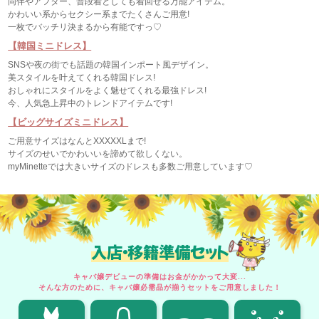
同伴やアフター、普段着としても着回せる万能アイテム。
かわいい系からセクシー系までたくさんご用意!
一枚でバッチリ決まるから有能ですっ♡
【韓国ミニドレス】
SNSや夜の街でも話題の韓国インポート風デザイン。
美スタイルを叶えてくれる韓国ドレス!
おしゃれにスタイルをよく魅せてくれる最強ドレス!
今、人気急上昇中のトレンドアイテムです!
【ビッグサイズミニドレス】
ご用意サイズはなんとXXXXXLまで!
サイズのせいでかわいいを諦めて欲しくない。
myMinetteでは大きいサイズのドレスも多数ご用意しています♡
入店・移籍準備セット
キャバ嬢デビューの準備はお金がかかって大変...
そんな方のために、キャバ嬢必需品が揃うセットをご用意しました！