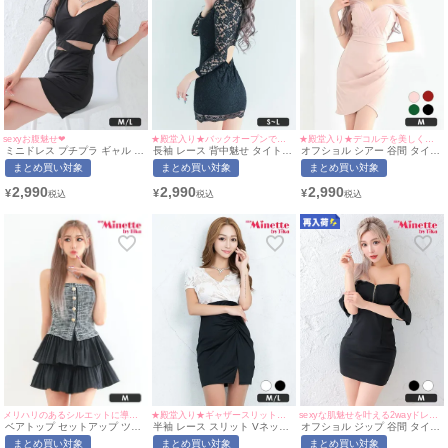
sexyお腹魅せ❤︎
★殿堂入り★バックオープンで大胆セクシー◎
★殿堂入り★デコルテを美しく魅せる上品な一着♡
ミニドレス プチプラ ギャル タ
長袖 レース 背中魅せ タイト
オフショル シアー 谷間 タイト
イト セクシー 半袖 シアー袖
ミニドレス (せいせい着用/S~M
ミニドレス (ひなたまる着用/M
まとめ買い対象
まとめ買い対象
まとめ買い対象
谷間 ウエストカット 黒 キャバ
サイズ対応) | myMinette/マイ
サイズ対応) | myMinette/マイ
ドレス (せいせい着用/M~Lサイ
ミネット
ミネット
2,990
2,990
2,990
¥
¥
¥
ズ対応) | myMinette/マイミネ
ット
メリハリのあるシルエットに導く♡
★殿堂入り★ギャザースリットで脚を美しく魅せる♡
sexyな肌魅せを叶える2wayドレス♡
ベアトップ セットアップ ツイ
半袖 レース スリット Vネック
オフショル ジップ 谷間 タイト
ード フレアドレス Luvique (あ
タイト ミニドレス (なぎ着
ミニドレス (せいせい着用/Mサ
まとめ買い対象
まとめ買い対象
まとめ買い対象