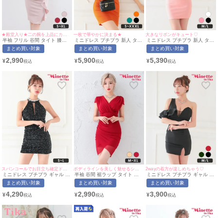
★殿堂入り★二の腕を上品にカバー♪
一枚で華やかに決まる★
大きなリボンがキュート♡
半袖 フリル 谷間 タイト 膝丈
ミニドレス プチプラ 新人 タイ
ミニドレス プチプラ 新人 タイ
ドレス (せいせい着用/S~XLサ
ト ラウンジ ワンショル 低身長
ト 長袖 ペプラム レース 低身
まとめ買い対象
まとめ買い対象
まとめ買い対象
イズ対応) | myMinette/マイミ
胸元隠し 肩あき フリル デコル
長 谷間 リボン ピンク キャバ
ネット
テ オレンジ キャバドレス (波
ドレス (あいみん着用/M~Lサイ
2,990
5,900
5,390
¥
¥
¥
北かほ着用/S~XXXL対応) |
ズ対応) | myMinette/マイミネ
myMinette/マイミネット
ット
スパンコールでお目立ち確定ドレス⭐︎
ボディラインを美しく魅せるシンプルなドレス♡
2wayの着方が楽しめちゃう♡
ミニドレス プチプラ ギャル タ
半袖 谷間 裾ラップ タイト ミ
ミニドレス プチプラ ギャル タ
イト ホルターネック セクシー
ニドレス (せいせい着用/M~XL
イト スリット セクシー ラウン
まとめ買い対象
まとめ買い対象
まとめ買い対象
ラウンジ キラキラ 低身長 谷間
サイズ対応) myMinette/マイミ
ジ ワンショル 低身長 谷間 背
ビジュー 黒 キャバドレス (あ
ネット
中魅せ フリル 黒 キャバドレス
4,290
2,990
3,900
¥
¥
¥
いみん着用/S~Lサイズ対応) |
(あいみん着用/M~Lサイズ対応)
myMinette/マイミネット
| myMinette/マイミネット