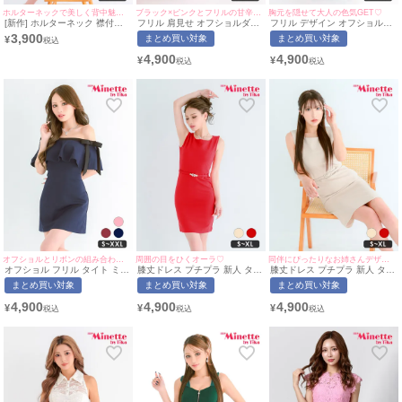
ホルターネックで美しく背中魅せ♡
ブラック×ピンクとフリルの甘辛組み合わせ♡
胸元を隠せて大人の色気GET♡
[新作] ホルターネック 襟付き
フリル 肩見せ オフショルダー
フリル デザイン オフショルダ
タイトドレス (ちぴたん着
タイトドレス パステルピンク
ー タイト ドレス ボルドー(ち
3,900
まとめ買い対象
まとめ買い対象
¥
用/S~Lサイズ対応) |
(ちぴたん着用/S~XXLサイズ対
ぴたん着用/S~XXLサイズ対応)
myMinette/マイミネット
応) | myMinette/マイミネット
| myMinette/マイミネット
4,900
4,900
¥
¥
オフショルとリボンの組み合わせが可愛い♡
周囲の目をひくオーラ♡
同伴にぴったりなお姉さんデザイン♡
オフショル フリル タイト ミニ
膝丈ドレス プチプラ 新人 タイ
膝丈ドレス プチプラ 新人 タイ
ドレス (みのり着用/S~XXLサ
ト ワンピース ノースリーブ 低
ト ワンピース ノースリーブ 低
まとめ買い対象
まとめ買い対象
まとめ買い対象
イズ対応) | myMinette/マイミ
身長 胸元隠し ベルト付き スナ
身長 胸元隠し ベルト付き スナ
ネット
ック 同伴 パール 赤 キャバド
ック 同伴 ベージュ キャバドレ
4,900
4,900
4,900
¥
¥
¥
レス (みのり着用/S~XLサイズ
ス (ちぴたん着用/S~XLサイズ
対応) | myMinette/マイミネッ
対応) | myMinette/マイミネッ
ト
ト