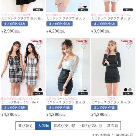
フラワーレースでcute❤︎
大人可愛いレースデザイン♡
韓国っぽデザインでカジュアルに♡
ミニドレス プチプラ 新人 袖あ
ミニドレス プチプラ 新人 タイ
ミニドレス プチプラ 新人 タイ
り ワンピース 半袖 レース レ
ト 袖あり セクシー シアー袖
ト 半袖 低身長 谷間 パフスリ
まとめ買い対象
まとめ買い対象
まとめ買い対象
ース袖 花柄 低身長 胸元隠し
低身長 谷間 背中魅せ 同伴 ウ
ーブ バイカラー 黒 キャバドレ
スクエアネック バイカラー サ
エストベルト ハートカット 五
ス (林姫奈妙着用/S~Lサイズ対
2,990
4,290
3,900
¥
¥
¥
ロペット風 白 黒 キャバドレス
分袖 アイボリー ベージュ キャ
応) | myMinette/マイミネット
(せいせい着用/M~Lサイズ対応)
バドレス (ひなたまる着用/S~L
| myMinette/マイミネット
サイズ対応) | myMinette/マイ
ミネット
露出控えめのお目立ちドレス☆
上品でキュートな印象に♪
エレガントな雰囲気♡
チェック柄キャミソールパール
ミニドレス プチプラ 新人 タイ
ミニドレス プチプラ 新人 タイ
ボタンタイトミニドレス(Sサイ
ト 袖あり セクシー シアー袖
ト 長袖 韓国ドレス ラウンジ
まとめ買い対象
まとめ買い対象
まとめ買い対象
ズ～XXLサイズ)(ちぴたん れい
低身長 谷間 背中魅せ 同伴 ウ
低身長 胸元隠し スクエアネッ
たぴ/キャバドレス着用)
エストベルト 白 黒 キャバドレ
ク 同伴 ペア ゴールドボタン
4,290
4,290
4,290
¥
¥
¥
[myMinette/マイミネット]
ス (中尾みほ着用/S~Lサイズ対
ボレロ風 黒 キャバドレス (あ
応) | myMinette/マイミネット
おぽん着用/S~XLサイズ対応) |
myMinette/マイミネット
並び替え
人気順
価格が安い順
価格が高い順
新着順
1333
件中
1
-
60
件表示