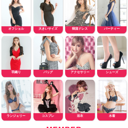
オフショル
大きいサイズ
韓国ドレス
パーティー
羽織り
バッグ
アクセサリー
シューズ
ランジェリー
コスプレ
浴衣
水着