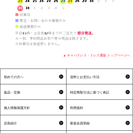
23
24
25
26
27
28
29
27
28
29
30
1
2
3
30
31
1
2
3
4
5
■
休業日
■
受注・お問い合わせ業務のみ
■
発送業務のみ
平日15時・土日祝12時までのご注文で 
即日発送。
※一部、予約商品お取り寄せ商品は除きます。

※休業日は発送致しません。

▲ キャバドレス・ドレス通販 トップページへ
初めての方へ
送料とお支払い方法
返品・交換
特定商取引法に基づく表記
個人情報保護方針
利用規約
店長紹介
新規会員登録