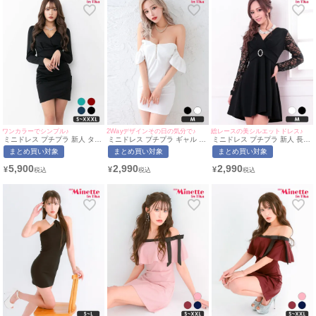
ワンカラーでシンプル♪
2Wayデザインその日の気分で♪
総レースの美シルエットドレス♪
ミニドレス プチプラ 新人 タイ
ミニドレス プチプラ ギャル タ
ミニドレス プチプラ 新人 長袖
ト 長袖 ワンピース 低身長 谷
イト ジップ オフショル セクシ
ワンピース フレア レース 低身
まとめ買い対象
まとめ買い対象
まとめ買い対象
間 スナック 同伴 ブラック キ
ー ノースリーブ ラウンジ 低身
長 背中魅せ 黒 キャバドレス
ャバドレス (ちぴたん着用/S〜
長 谷間 背中魅せ 2way フリル
(中尾みほ着用/Mサイズ対応) |
5,900
2,990
2,990
¥
¥
¥
XXXLサイズ対応) | myMinette/
袖 白 キャバドレス (せいせい
myMinette/マイミネット
マイミネット
着用/Mサイズ対応) |
myMinette/マイミネット