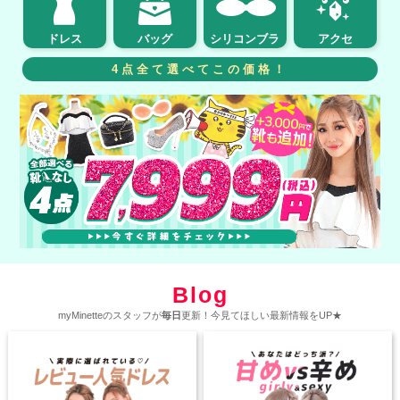
ドレス
バッグ
シリコンブラ
アクセ
4点全て選べてこの価格！
Blog
myMinetteのスタッフが
毎日
更新！今見てほしい最新情報をUP★