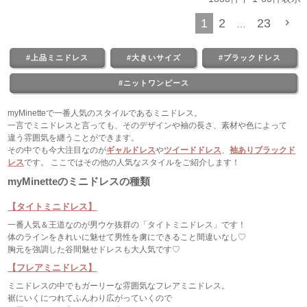
1
2
23
…
#上品ミニドレス
#大きいサイズ
#ブラックドレス
#ニットワンピース
myMinetteで一番人気のスタイルであるミニドレス。
一言でミニドレスと言っても、そのデザインや袖の長さ、素材や色によって
違う雰囲気を纏うことができます。
その中でも今大注目なのが
ギャルドレス
や
ツイードドレス
、
袖ありブラックド
レス
です。 ここではその他の人気なスタイルをご紹介します！
myMinetteのミニドレスの種類
【タイトミニドレス】
一番人気＆王道なのが男ウケ抜群の「タイトミニドレス」です！
体のラインをきれいに魅せて男性を虜にできること間違いなし♡
胸元を強調した谷間魅せドレスも大人気です♡
【フレアミニドレス】
ミニドレスの中でもガーリーな雰囲気なフレアミニドレス。
裾にいくにつれてふんわり広がっていくので