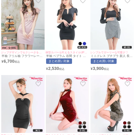
ジップデザインでセクシーさをプラス♪
体型カバーも叶えるスタイルUPドレス♪
シンプルでガーリーな可愛さ♡
半袖 フリル袖 フラワーレース
半袖 ペプラム 谷間 タイト ミ
ミニドレス プチプラ 新人 長袖
バストジップ ウエストベルト
ニドレス (今井アンジェリカ着
ラウンジ チェック柄 低身長 谷
6,700
まとめ買い対象
まとめ買い対象
¥
切り替え タイトミニドレス (S
用/M~XXLサイズ対応) |
間 フリル ウエスト切り替え 黒
サイズ～XXLサイズ) (聖菜/キ
myMinette/マイミネット
キャバドレス (らな着用/S~XL
2,530
3,900
¥
¥
ャバドレス着用) [Tika/ティカ]
サイズ対応) | myMinette/マイ
ミネット