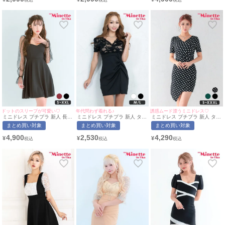
応) | myMinette/マイミネット
用)[myMinette/マイミネット]
カット ストライプ 青 キャバド
レス (みのり着用/S~XXLサイ
ズ対応) | myMinette/マイミネ
ット
ドットのスリーブが可愛い♡
年代問わず着れる♪
誘惑ムード漂うミニドレス♡
ミニドレス プチプラ 新人 長袖
ミニドレス プチプラ 新人 タイ
ミニドレス プチプラ 新人 タイ
袖あり ワンピース フレア シア
ト セクシー ラウンジ 半袖 レ
ト ワンピース 半袖 ドット柄
まとめ買い対象
まとめ買い対象
まとめ買い対象
ー袖 ドット柄 低身長 黒 キャ
ース 花柄 低身長 谷間 背中魅
低身長 胸元隠し スナック カシ
バドレス (ちぴたん着
せ スリット ウエスト切り替え
ュクール風 黒 キャバドレス
4,900
2,530
4,290
¥
¥
¥
用/S~XXLサイズ着用) |
黒 キャバドレス (なぎ着
(波北かほ着用/S~XXXLサイズ
myMinette/マイミネット
用/M~Lサイズ対応) |
対応) | myMinette/マイミネッ
myMinette/マイミネット
ト