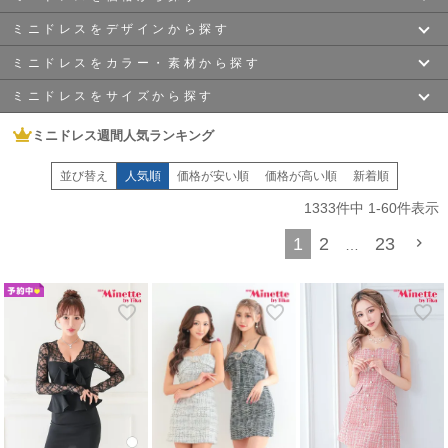
タイトドレス
でセクシーに、
フレアドレス
でガーリーになど
色々な雰囲気を作ることが出来ます。
ミニドレスをデザインから探す
〜￥2,700
〜￥4,000
どんなドレスが似合うか分からないという方や
いつもとは違うドレスに挑戦したいという方でも
ミニドレスをカラー・素材から探す
“手の届くPRICEで可愛い”がモットーのmyMinetteだから
タイトミニ
ALL
ミニドレス一覧
〜￥6,000
〜￥8,000
ミニドレスをサイズから探す
気兼ねなく挑戦出来ちゃいます!
ホワイト
ブラック
口コミで高評価
をいただいている可愛すぎる
キャバドレス
ばかりだから
あなたにぴったりのミニドレスが見つかるはず！
ミニドレス週間人気ランキング
XSサイズ
Sサイズ
フレアミニ
長袖ドレス
〜￥10,000
￥10,000~
自分プロデュースで愛さLADYになっちゃいましょう♪
ネイビー
ベージュ
ミニドレスと一言で言ってもたくさんの種類があります。
並び替え
人気順
価格が安い順
価格が高い順
新着順
あなたの強みを活かせるドレスや
Mサイズ
Lサイズ
あなたの悩みを隠してくれるドレスも!
1333
件中
1
-
60
件表示
オフショル
ジップドレス
グレー
イエロー
ここではミニドレスのデザインの特徴をご紹介します♪
5月・6月の初夏シーズンに向けて、myMinetteでは、涼しげな肌魅せが叶う
オ
1
2
23
…
XLサイズ
XXLサイズ
フショルミニ
や、
グリーン
ブルー
ペプラムドレス
キャミソール
透け感が今年らしい最旬のシアー素材ドレス、爽やかなノースリーブの
タイト
ミニ
など、
XXXLサイズ
XXXXLサイズ
夏に向けた最新トレンドドレスをどこよりも早くアップデートしています。
レッド
ピンク
賢く激安で、毎日の出勤コーデを爽やかにブラッシュアップ！
韓国
ビッグサイズ
XXXXXLサイズ
パープル
ツイード
レース
ニット