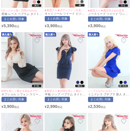
★殿堂入り★ボディラインを美しく魅せる万能ドレス♡
Vネックから覗く谷間がsexyな高見えドレス♡
★殿堂入り★露出控えめの高見えワンピース♡
キャミソール ツイード ビジュ
長袖 レース ペプラム タイト
ノースリーブ ツイード ワンピ
ー Luvique (あおぽん・れいた
ミニドレス (あいみん着用/M~L
ース フレア ミニドレス
まとめ買い対象
まとめ買い対象
まとめ買い対象
ぴ着用/Mサイズ対応) |
サイズ対応) | myMinette/マイ
Luvique (せいせい着用/S~Lサ
myMinette/マイミネット
ミネット
イズ対応) | myMinette/マイミ
3,900
5,390
3,900
¥
¥
¥
ネット
谷間を美しく魅せる肩あきデザイン！
★殿堂入り★谷間を美しく魅せるクロスデザイン♡
シンプルなのにかわいい！
オフショル シフォン スリーブ
半袖 ジップ ペプラム タイト
ミニドレス プチプラ 新人 タイ
タイト ミニドレス (せいせい着
ミニドレス (ひなたまる着
ト ペプラム セクシー 半袖 低
まとめ買い対象
まとめ買い対象
まとめ買い対象
用/S~XLサイズ対応)
用/M~Lサイズ対応) myMinette/
身長 谷間 青 キャバドレス (ひ
myMinette | マイミネット
マイミネット
なたまる着用/M~XXLサイズ対
3,900
2,990
2,530
¥
¥
¥
応) | myMinette/マイミネット