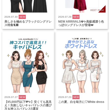
2026.07.30
NEW
2026.07.29
NEW
美しさを極めるブラックロングドレ
NEW ARRIVALS💎✨高級感漂う色
ス特集🐈‍⬛
っぽロングドレスが登場❤️
2026.07.27
NEW
2026.07.23
NEW
【¥5,000円以下💸✨】安くても高見
この夏、白を味方に♡White dress
え！失敗しないキャバドレスの選び
方＆神コスパドレス5選👗