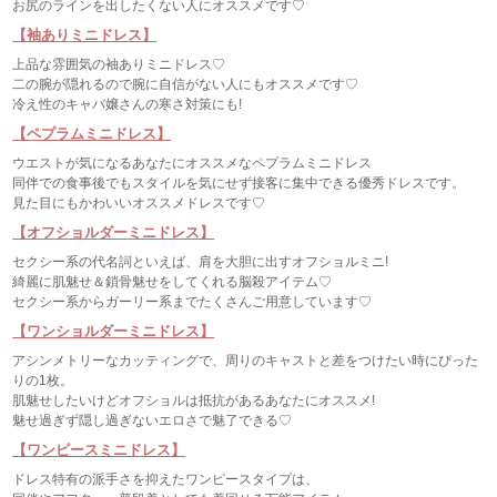
お尻のラインを出したくない人にオススメです♡
【袖ありミニドレス】
上品な雰囲気の袖ありミニドレス♡
二の腕が隠れるので腕に自信がない人にもオススメです♡
冷え性のキャバ嬢さんの寒さ対策にも!
【ペプラムミニドレス】
ウエストが気になるあなたにオススメなペプラムミニドレス
同伴での食事後でもスタイルを気にせず接客に集中できる優秀ドレスです。
見た目にもかわいいオススメドレスです♡
【オフショルダーミニドレス】
セクシー系の代名詞といえば、肩を大胆に出すオフショルミニ!
綺麗に肌魅せ＆鎖骨魅せをしてくれる脳殺アイテム♡
セクシー系からガーリー系までたくさんご用意しています♡
【ワンショルダーミニドレス】
アシンメトリーなカッティングで、周りのキャストと差をつけたい時にぴった
りの1枚。
肌魅せしたいけどオフショルは抵抗があるあなたにオススメ!
魅せ過ぎず隠し過ぎないエロさで魅了できる♡
【ワンピースミニドレス】
ドレス特有の派手さを抑えたワンピースタイプは、