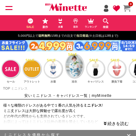
ペー
0
ジト
ップ
へ
SALE
新作
検索
水着
浴衣
ランキング
5,000円以上で
送料無料
/15時までの注文で
当日発送
(※土日祝は12時まで)
セール
アウトレット
水着
浴衣
キャバドレス
勝負下着
コ
TOP
ミニドレス
安いミニドレス・キャバドレス一覧｜myMinette
様々な種類のドレスがある中で１番の人気を誇る
ミニドレス
!
ミニ丈ドレスは大胆な脚魅せで露出度が高く
どの年代の男性からも支持されているドレスです。
お店によってはミニドレス以外の着用を禁止しているなど
ルールが決められている所もあり
キャバ嬢さんにとっては必需品となるドレス!
ミニドレスを価格から探す