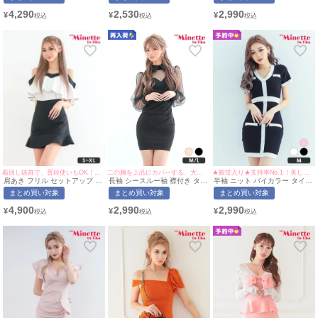
おぽん着用/Mサイズ対応) |
用/M~Lサイズ対応) |
イズ対応) | myMinette/マイミ
myMinette/マイミネット
myMinette/マイミネット
ネット
4,290
2,530
2,990
¥
¥
¥
着回し抜群で、普段使いもOK！マーメイドスカートで美脚も叶う♡
二の腕を上品にカバーする、大人可愛いミニドレス♡
★殿堂入り★支持率No.1！美しい縦ラインを叶える一着♡
肩あき フリル セットアップ 胸
長袖 シースルー袖 襟付き タイ
半袖 ニット バイカラー タイト
元隠し バイカラー タイト ミニ
トドレス (今井アンジェリカ着
ドレス (せいせい着用/Mサイズ
まとめ買い対象
まとめ買い対象
まとめ買い対象
ドレス (あおぽん着用/S~XLサ
用/M~Lサイズ対応) |
対応) | myMinette/マイミネッ
イズ対応) | myMinette/マイミ
myMinette/マイミネット
ト
4,900
2,990
2,990
¥
¥
¥
ネット