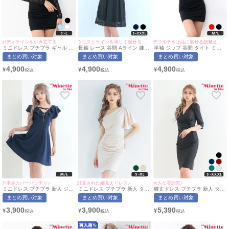
ボディラインを引き立てる！
ウエストラインを美しく魅せる上品なデザイン♡
デコルテを上品に魅せる細魅えドレス♡
ミニドレス プチプラ ギャル タ
長袖 レース 谷間 Aライン 膝丈
半袖 ジップ 谷間 タイト ミニ
イト 長袖 袖あり オフショル
ドレス (林姫奈妙着用/S~XXXL
ドレス (ちぴたん着用/M~Lサイ
まとめ買い対象
まとめ買い対象
まとめ買い対象
セクシー ラウンジ キャミソー
対応) | myMinette/マイミネッ
ズ対応) | myMinette/マイミネ
ル レース 花柄 低身長 谷間 リ
ト
ット
4,900
4,900
4,900
¥
¥
¥
ボン 総レース 黒 キャバドレス
(ちぴたん着用/S~Lサイズ対応)
| myMinette/マイミネット
下半身カバーバッチリ♪
計算された細見えドレス♪
大人な雰囲気♪
ミニドレス プチプラ 新人 ジッ
ミニドレス プチプラ 新人 タイ
膝丈ドレス プチプラ 新人 タイ
プ ワンピース フレア セクシー
ト ラウンジ ワンショル 半袖
ト 袖あり 黒 キャバドレス (あ
まとめ買い対象
まとめ買い対象
まとめ買い対象
半袖 低身長 谷間 チャーム付き
低身長 胸元隠し 同伴 ベージュ
おぽん着用/S〜XXXLサイズ対
クロスデザイン フリル ネイビ
キャバドレス (せいせい着
応) | myMinette/マイミネット
3,900
3,900
5,390
¥
¥
¥
ー キャバドレス (ひなたまる着
用/S~XLサイズ対応) |
用/M~Lサイズ対応) |
myMinette/マイミネット
myMinette/マイミネット