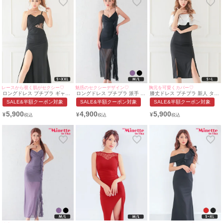
レースから覗く肌がセクシー♡
魅惑のセクシーデザイン♡
胸元を可愛くカバー♡
ロングドレス プチプラ ギャル
ロングドレス プチプラ 派手 タ
膝丈ドレス プチプラ 新人 タイ
タイト スリット セクシー ラウ
イト キャミソール シアー シー
ト スリット オフショル セクシ
SALE&半額クーポン対象
SALE&半額クーポン対象
SALE&半額クーポン対象
ンジ キャミソール シアー 花柄
スルー 谷間 背中魅せ ブローチ
ー ラウンジ 低身長 胸元隠し
谷間 背中魅せ 黒 キャバドレス
黒 キャバドレス (みのり着
同伴 バイカラー フリル 白 黒
5,900
4,900
5,900
¥
¥
¥
(波北かほ着用/S〜XXLサイズ
用/M~L対応) |myMinette/マイ
キャバドレス (波北かほ着
対応) | myMinette/マイミネッ
ミネット
用/S~Lサイズ対応) |
ト
myMinette/マイミネット