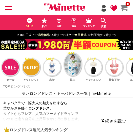
ペー
0
ジト
ップ
へ
SALE
新作
検索
水着
浴衣
ランキング
5,000円以上で
送料無料
/15時までの注文で
当日発送
(※土日祝は12時まで)
セール
アウトレット
水着
浴衣
キャバドレス
勝負下着
コ
TOP
ロングドレス
安いロングドレス・キャバドレス一覧｜myMinette
キャバクラで一際大人の魅力を出すなら
華やかさを纏う
ロングドレス
。
タイトからフレア、人気のマーメイドラインで
いつもと違う自分を上品華やかに演出致します。
下半身をカバーしてくれるので脚出しに抵抗がある方にもおすすめ☆
また、バースデーやイベントなど普段とは違う大人の色気や高級感のある雰囲
ロングドレス週間人気ランキング