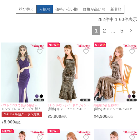
気を演出できます！
そしてロングドレスの中でもダントツ人気なのがタイトドレス。
並び替え
人気順
価格が安い順
価格が高い順
新着順
タイトのロングドレスは、脚長美脚魅せ効果が◎
また大胆なサイドスリットで動く度に脚が見えるので色っぽさが…♡
282
件中
1
-
60
件表示
伸縮性や着心地も抜群！！
1
2
5
myMinetteでは、あなたをより一層美しく魅せてくれるドレスを格安価格でラ
…
インナップ☆
シンプルなものからゴージャスなものまで、体型やお好みであなたに必ず合う
ロングドレスを種類豊富に取り扱っております。
キャバ嬢さんからの信頼もあついmyMinetteで大人っぽ女性を目指しましょ
う！
大人っぽさを演出する
キャバドレス
は
ロング
で決まり！
華やかな雰囲気のロングドレスですが、デザインによってもさらに与える印象
が変わります。
ここではロングドレスをデザイン別にご紹介いたします!
【タイトロングドレス】
大人な雰囲気が魅力のタイトロングドレス
バストクロスで視線を独占☆
トレンドのレオパードデザイン♡
高級感のある素材♡
ロングドレス プチプラ 新人 タ
[新作] キャミソール ベロア シ
[新作] キャミソール ベロア シ
脚線美が特徴で美脚を演出してくれます。
イト スリット セクシー ラウ
ンプル レオパード タイト マー
ンプル モカブラウン タイト ロ
SALE&半額クーポン対象
特にスリットが入ったデザインは足をより綺麗の魅せてくれるので人気の商品
5,900
4,900
ンジ ノースリーブ 谷間 スナッ
メイド ドレス (みのり着
ングドレス (ねおん着用/S~XL
¥
¥
ク ワンカラー シンプル 紫 キ
用/S~XLサイズ対応) |
サイズ対応) | myMinette/マイ
です!
5,900
¥
ャバドレス
myMinette/マイミネット
ミネット
【フレアロングドレス】