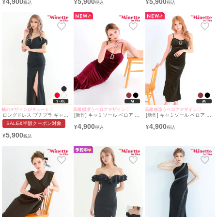
4,900
5,900
5,900
¥
¥
¥
(みのり着用/M~Lサイズ対応) |
(Mサイズ対応) | myMinette/マ
おん着用/Mサイズ対応) |
myMinette/マイミネット
イミネット
myMinette/マイミネット
袖のデザインがキュート♡
高級感漂うベロアデザイン♡
高級感漂うベロアデザイン♡
ロングドレス プチプラ ギャル
[新作] キャミソール ベロア ビ
[新作] キャミソール ベロア ビ
タイト オフショル スリット セ
ジュー ワインレッド タイト ロ
ジュー ブラック タイト ロング
SALE&半額クーポン対象
4,900
4,900
クシー ラウンジ キャミソール
ングドレス (みのり着用/Mサイ
ドレス (みのり着用/Mサイズ対
¥
¥
シアー 谷間 背中魅せ 黒 キャ
ズ対応) | myMinette/マイミネ
応) | myMinette/マイミネット
5,900
¥
バドレス (あおぽん着用/S~XL
ット
サイズ対応) | myMinette/マイ
ミネット