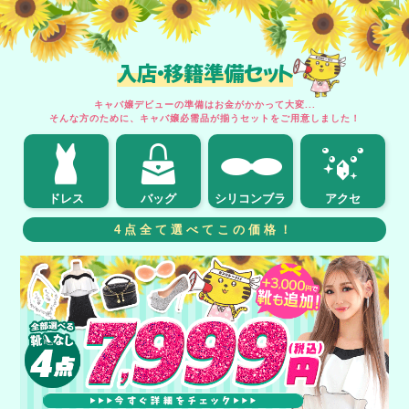
入店・移籍準備セット
キャバ嬢デビューの準備はお金がかかって大変...
そんな方のために、キャバ嬢必需品が揃うセットをご用意しました！
ドレス
バッグ
シリコンブラ
アクセ
4点全て選べてこの価格！