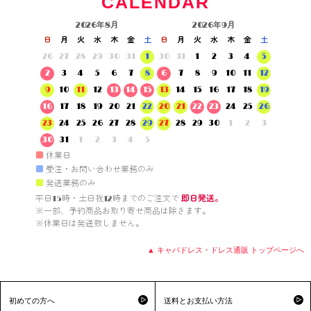
CALENDAR
2026年8月
2026年9月
日
月
火
水
木
金
土
日
月
火
水
木
金
土
26
27
28
29
30
31
1
30
31
1
2
3
4
5
2
3
4
5
6
7
8
6
7
8
9
10
11
12
9
10
11
12
13
14
15
13
14
15
16
17
18
19
16
17
18
19
20
21
22
20
21
22
23
24
25
26
23
24
25
26
27
28
29
27
28
29
30
1
2
3
30
31
1
2
3
4
5
■
休業日
■
受注・お問い合わせ業務のみ
■
発送業務のみ
平日15時・土日祝12時までのご注文で 
即日発送。
※一部、予約商品お取り寄せ商品は除きます。

※休業日は発送致しません。

▲ キャバドレス・ドレス通販 トップページへ
初めての方へ
送料とお支払い方法