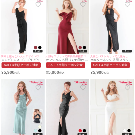
周りと被らない大人デザイン♡
大胆なスリットで脚長効果抜群♡
大胆なバストカットで女性らしいスタイルに導く♡
ロングドレス プチプラ ギャル
オフショル 谷間 くびれ透け タ
ホルターネック 谷間 スリット
タイト セクシー ノースリーブ
イト ロングドレス (波北かほ着
タイト ロングドレス (きぃぃり
SALE&半額クーポン対象
SALE&半額クーポン対象
SALE&半額クーポン対象
ラウンジ 谷間 シンプル フリル
用/S~Lサイズ対応) |
ぷ着用/S~Lサイズ対応) |
スリット 黒 キャバドレス (き
myMinette/マイミネット
myMInette/マイミネット
5,900
5,900
5,900
¥
¥
¥
ぃぃりぷ着用/S~XL対応) |
myMinette/マイミネット