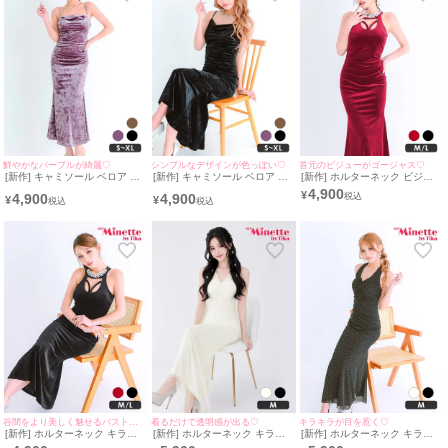
タイトロングドレスとは違い、ウエストから下がふんわりと広がっているロン
グドレスです。
パーティーやバースデードレスなどで使われるキャバ嬢が多く、「主役感」を
醸し出します。
ぽっこりお腹を隠したり足を隠す役割もあるので、体型にコンプレレックスが
あるキャバ嬢さんもおすすめです!
【ロングテールドレス】
前丈が短く、後ろ丈が長いデザインのドレスです。
鮮やかなパープルが綺麗♡
シンプルなデザインが色っぽい♡
首元のビジューがゴージャス♡
[新作] キャミソール ベロア シ
[新作] キャミソール ベロア シ
[新作] ホルターネック ビジュ
高級感のある感じが演出できるので特別な日のドレスにピッタリ!
ンプル 紫 タイト ロングドレス
ンプル タイト ロングドレス
ー バストコード タイトドレス
4,900
¥
4,900
4,900
足元が見えるので、足元のネイルや綺麗なシューズを見せたいときにもおすす
(みのり着用/S~XLサイズ対応) |
(ねおん着用/S~XLサイズ対応) |
(みのり着用/M~Lサイズ対応) |
¥
¥
myMinette/マイミネット
myMinette/マイミネット
myMinette/マイミネット
めです♡
ロングドレスは引きずってしまう...という悩みを持っている方も
このドレスは前丈が短いので心配無用!
気兼ねなくプリンセスのようなおしゃれを楽しむことができます!
【ビッグサイズロングドレス】
大きいサイズのあるロングドレスがなかなかない...と諦めているあなたへ
myMinetteでは可愛くてサイズ展開豊富なロングドレスをたくさんご用意して
います。
ぜひあなたにぴったりのロングドレスを見つけて指名をもらえるキャバ嬢さん
を目指しましょう!
谷間をより美しく魅せるバストコードデザイン♡
着るだけで透明感が出る♡
キラキラが目を惹く♡
[新作] ホルターネック キラキ
[新作] ホルターネック キラキ
[新作] ホルターネック キラキ
ラ バストコード タイトドレス
ラ 背中魅せ 白 ロングドレス
ラ 背中魅せ ロングドレス (ね