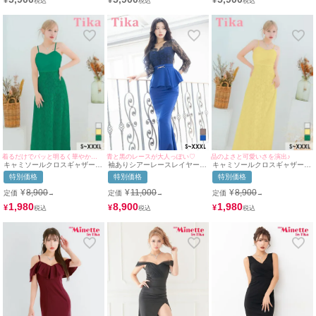
¥
¥
¥
ぷ着用/S~XL対応) | myMinette/
風 デコルテ 白 キャバドレス
用/S~Lサイズ対応) |
マイミネット
(れいたぴ着用/S~XLサイズ対
myMinette/マイミネット
応) | myMinette/マイミネット
着るだけでパッと明るく華やかに演出♪
品のよさと可愛いさを演出♪
青と黒のレースが大人っぽい♡
キャミソールクロスギャザー切
キャミソールクロスギャザー切
袖ありシアーレースレイヤード
り替えエレガントレースAライ
り替えクラシカルフラワーレー
ウエストベルトペプラム切り替
特別価格
特別価格
特別価格
ンロングドレス (Sサイズ～
スAラインロングドレス (Sサイ
えバックスリットストレッチタ
XXXLサイズ) (重川茉弥/キャバ
ズ～XXXLサイズ) (重川茉弥/キ
イトロングドレス (Sサイズ～
¥
8,900
¥
8,900
¥
11,000
定価
定価
定価
→
→
→
ドレス着用) [Tika/ティカ]
ャバドレス着用) [Tika/ティカ]
XXXLサイズ) (せいせい/キャバ
ドレス着用) [Tika/ティカ]
1,980
1,980
8,900
¥
¥
¥