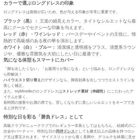
カラーで選ぶロングドレスの印象
ロングドレスは面積が広いため、色が与える印象が非常に重要です。
ブラック（黒）：
王道の細見えカラー。タイトなシルエットなら最
高にクールでセクシーな印象を与えます。
レッド（赤）・ワインレッド：
バースデーやイベントの主役に。情
熱的で高級感のある夜の華を演出します。
ホワイト（白）・ブルー：
清潔感と透明感をプラス。清楚系ラウン
ジや、優雅な雰囲気を大切にしたい日に最適です。
気になる体型もスマートにカバー
「脚を出したくない」「お腹周りが気になる」という悩みも、ロングドレスな
ら即解決！
ハイウエスト切り替え
のデザインなら、脚長効果を出しつつウエストラインを
美しく補正。
また、myMinetteのロングドレスは
ストレッチ素材（伸縮性）
にこだわったア
イテムが多く、
長時間の接客やお酒の席でも、苦しくならずに美しいシルエットをキープでき
ると評判です。
特別な日を彩る「勝負ドレス」として
高級クラブやニュークラブでのレギュラー衣装としてはもちろん、 結婚式の二
次会やパーティー、特別な日の
同伴ドレス
としても膝丈以上の品格を持つロン
グ丈は重宝されます。 サイドスリットから覗く美脚や、デコルテを綺麗に見せ