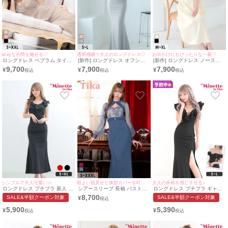
sexyな谷間を魅せる♡
透明感纏う大人のロングドレス♡
お出かけにもぴったりな一着♡
ロングドレス ペプラム タイト
[新作] ロングドレス オフショ
[新作] ロングドレス ノースリ
スリット ノースリーブ ストレ
ルダー 谷間 チュールショルダ
ーブ パール ビジュー 高身長
9,700
7,900
7,900
¥
¥
¥
ッチ ジップ フリル袖 クロスネ
ー サイドベルト付き ストレッ
同伴 お呼ばれ 胸元カバー 下着
ック ワンカラー グレージュ ベ
チ バックスリット 大きいサイ
のまま アイボリー XL Aライン
ージュ 大きいサイズ キャバド
ズ グレー タイト キャバドレス
キャバドレス (聖菜着用)［tk-
レス (横田未来着用) [tk-
(雨宮由乙花着用) [tk-ld5203l-h]
ld26021］ [Tika/ティカ]
ld25918-ha] [Tika/ティカ]
[Tika/ティカ]
シンプルで大人可愛い☆
程よい肌見せと体型カバーを叶える♪
大人の余裕を感じさせる♪
ロングドレス プチプラ 新人 タ
シアースリーブ 長袖 バストカ
ロングドレス プチプラ ギャル
イト セクシー ラウンジ ノース
ット ヌーディーレース バック
タイト オフショル セクシー ラ
8,700
SALE&半額クーポン対象
SALE&半額クーポン対象
¥
リーブ 胸元隠し フリル ワンカ
スリット ストレッチ タイトロ
ウンジ シースルー 谷間 背中魅
ラー 黒 キャバドレス (今井ア
ングドレス (Sサイズ～XXXLサ
せ くびれ フリル ワンカラー
5,900
5,390
¥
¥
ンジェリカ着用/S~XLサイズ対
イズ) (戦慄かなの/キャバドレ
黒 キャバドレス (ひなたまる着
応) | myMinette/マイミネット
ス着用) [Tika/ティカ]
用/S~Lサイズ対応) |
myMinette/マイミネット