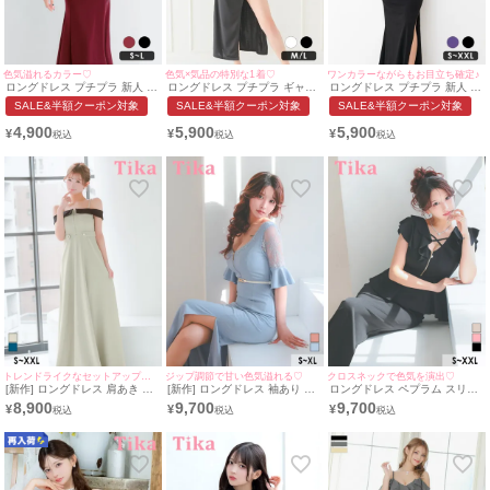
色気溢れるカラー♡
色気×気品の特別な1着♡
ワンカラーながらもお目立ち確定♪
ロングドレス プチプラ 新人 タ
ロングドレス プチプラ ギャル
ロングドレス プチプラ 新人 タ
イト オフショル スリット セク
タイト オフショル スリット セ
イト スリット セクシー ラウ
SALE&半額クーポン対象
SALE&半額クーポン対象
SALE&半額クーポン対象
シー ラウンジ マーメイド 背中
クシー ラウンジ レース 谷間
ンジ ノースリーブ スナック ワ
魅せ フリル 赤 キャバドレス
背中魅せ 2way 黒 キャバドレ
ンカラー 黒 キャバドレス (ち
4,900
5,900
5,900
¥
¥
¥
（ちぴたん着用/S~Lサイズ対
ス (波北かほ着用/M〜Lサイズ
ぴたん着用/S〜XXLサイズ対
応） | myMinette/マイミネット
対応) | myMinette/マイミネッ
応) | myMinette/マイミネット
ト
トレンドライクなセットアップドレス♡
ジップ調節で甘い色気溢れる♡
クロスネックで色気を演出♡
[新作] ロングドレス 肩あき ジ
[新作] ロングドレス 袖あり ジ
ロングドレス ペプラム スリッ
ップ 谷間 サイドベルト 高身長
ップ 谷間 レース スリット ス
ト ノースリーブ ストレッチ ジ
8,900
9,700
9,700
¥
¥
¥
グレー XL XXL Aライン キャ
トレッチ ベルト付き ベルスリ
ップ フリル袖 クロスネック ワ
バドレス (聖菜着用) ［tk-
ーブ 下着のまま 二の腕カバ
ンカラー タイト 大きいサイズ
ld270901l-h］ [Tika/ティカ]
ー XL 水色 ライトブルー タ
XL XXL 黒 キャバドレス (重川
イト キャバドレス (重川茉弥着
茉弥着用) [tk-ld25918-hb]
用)［tk-ld1281l-ha］ [Tika/ティ
[Tika/ティカ]
カ]