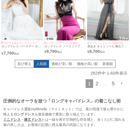
華やかで上品なロングドレス♡
美しいデコルテラインを演出♪
タイトなミニドレスに抵抗のある方にぴったり♪
ロングドレス バースデー ホル
ロングドレス ノースリーブ ネ
肩あき キャミソール 胸元フリ
ターネック ケミカルレース ビ
ックリボン ジップ 谷間 ヌーデ
ル ウエストリボン レイヤード
9,700
8,700
¥
¥
7,700
ジュー チュール 胸元カバー 高
ィーレース ストレッチ くびれ
シフォン Aライン ロングドレ
¥
身長 Aライン 白 キャバドレス
大きいサイズ 高身長 黒 ピンク
ス (Sサイズ～XXXLサイズ) (ま
(黒崎みさ着用)［tk-ld0503］
XL XXL タイト キャバドレス
ぁみ/キャバドレス着用) [Tika/
[Tika/ティカ]
(黒嵜菜々子着用)［tk-ld1218l-
ティカ]
並び替え
人気順
価格が安い順
価格が高い順
新着順
h］ [Tika/ティカ]
282
件中
1
-
60
件表示
1
2
5
…
圧倒的なオーラを放つ「ロングキャバドレス」の着こなし術
キャバドレス通販myMinette（マイミネット）では、夜の現場で最も華やかに
映える
ロングドレス
を激安価格で豊富に取り揃えています。
ミニドレス
・
膝丈ドレス
とは一線を画す圧倒的な存在感と、歩くたびに揺れる
裾の美しさは、お客様の記憶に残る最高の武器になります。