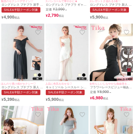
魅惑のセクシーデザイン♡
スパンコールで華やかに★
エレガントさ溢れる1着♡
ロングドレス プチプラ 派手 タ
ロングドレス プチプラ ギャル
ロングドレス プチプラ 新人 タ
イト キャミソール シアー シー
タイト スリット ノースリーブ
イト セクシー ラウンジ ノース
¥
2,990
定価
SALE&半額クーポン対象
→
SALE&半額クーポン対象
スルー 谷間 背中魅せ ブローチ
レース 胸元隠し くびれ 赤 キ
リーブ 胸元隠し 背中魅せ フリ
フリル 紫 キャバドレス (波北
ャバドレス (ちぴたん着用/M~L
2,790
ル ワンカラー 黒 キャバドレス
¥
4,900
5,900
¥
¥
かほ着用/M~L対応)
サイズ対応) | myMinette/マイ
(ちぴたん着用/S~XLサイズ対
|myMinette/マイミネット
ミネット
応) | myMinette/マイミネット
ほんのり透け感がセクシー♡
上品に色気を出せる♡
女性らしいしなやかな曲線美を演出♪
ロングドレス プチプラ 新人 ワ
キャミソール シースルー シフ
フラワーレースビジュー袖あり
ンピース オフショル フレア シ
ォン 無地 タイト カウルネック
スリットタイトバースデーロン
¥
8,900
定価
SALE&半額クーポン対象
SALE&半額クーポン対象
→
アー シフォン 谷間 2way 黒 キ
ロングドレス (S~XLサイズ) (み
グドレス (Sサイズ～XXXLサイ
ャバドレス (波北かほ着用/Mサ
のり/キャバドレス着用)
ズ) (門りょう/キャバドレス着
6,980
¥
5,390
5,900
¥
¥
イズ対応) | myMinette/マイミ
[myMinette/マイミネット]
用)
ネット