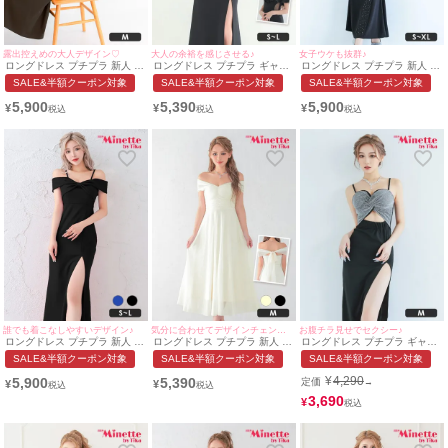
露出控えめの大人デザイン♡
大人の余裕を感じさせる♪
女子ウケも抜群♪
ロングドレス プチプラ 新人 ワ
ロングドレス プチプラ ギャル
ロングドレス プチプラ 新人 タ
ンピース フレア ラウンジ 襟付
タイト オフショル セクシー ラ
イト セクシー ラウンジ キラキ
SALE&半額クーポン対象
SALE&半額クーポン対象
SALE&半額クーポン対象
き ノースリーブ 胸元隠し スナ
ウンジ シースルー 谷間 背中魅
ラ ワンショル 胸元隠し スナッ
ック 同伴 黒 ブラック キャバ
せ くびれ 黒 キャバドレス (林
ク 黒 キャバドレス (せいせい
5,900
5,390
5,900
¥
¥
¥
ドレス (みのり着用/Mサイズ対
姫奈妙着用/S~Lサイズ対応) |
着用/S~XLサイズ対応) |
応) | myMinette/マイミネット
myMinette/マイミネット
myMinette/マイミネット
誰でも着こなしやすいデザイン♪
気分に合わせてデザインチェンジ♡
お腹チラ見せでセクシー♪
ロングドレス プチプラ 新人 タ
ロングドレス プチプラ 新人 ワ
ロングドレス プチプラ ギャル
イト オフショル スリット セク
ンピース オフショル フレア シ
タイト スリット セクシー キラ
SALE&半額クーポン対象
SALE&半額クーポン対象
SALE&半額クーポン対象
シー キャミソール 谷間 リボン
アー シフォン 谷間 2way アイ
キラ キャミソール 谷間 背中魅
高身長 黒 キャバドレス (せい
ボリー キャバドレス (みのり着
せ キャバドレス (せいせい着
¥
4,290
5,900
5,390
定価
→
¥
¥
せい着用/S~Lサイズ対応) |
用/Mサイズ対応) | myMinette/
用/Mサイズ対応) | myMinette/
myMinette/マイミネット
マイミネット
マイミネット
3,690
¥