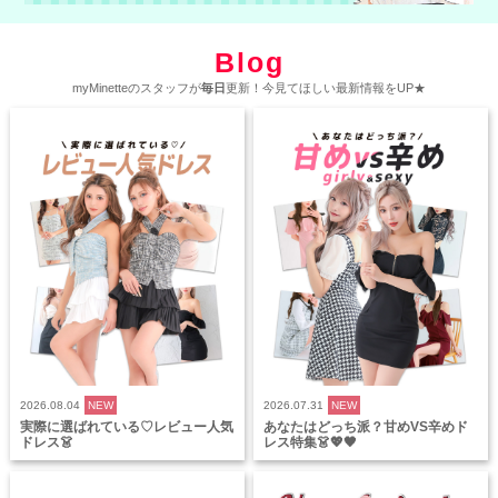
Blog
myMinetteのスタッフが
毎日
更新！今見てほしい最新情報をUP★
2026.08.04
NEW
2026.07.31
NEW
実際に選ばれている♡レビュー人気
あなたはどっち派？甘めVS辛めド
ドレス👗
レス特集👗💖🖤