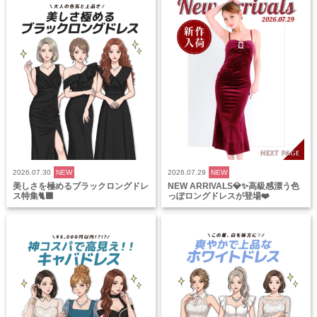
2026.07.30
NEW
2026.07.29
NEW
美しさを極めるブラックロングドレ
NEW ARRIVALS💎✨高級感漂う色
ス特集🐈‍⬛
っぽロングドレスが登場❤️