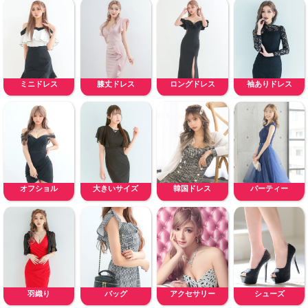
ミニドレス
膝丈ドレス
ロングドレス
袖ありドレス
オフショル
大きいサイズ
韓国ドレス
パーティー
羽織り
バッグ
アクセサリー
シューズ