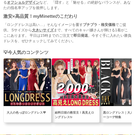
る
オフショルデザイン
など、 「隠す」と「魅せる」の絶妙なバランスが、あな
たの指名率アップを後押しします。
激安×高品質！myMinetteのこだわり
「ロングドレスは高い…」そんなイメージを覆す
プチプラ・格安価格
でご提
供。 Sサイズから
大きいサイズ
まで、すべてのキャバ嬢さんが輝ける1着がこ
こにあります。 平日は15時までのご注文で
即日発送
。今すぐ手に入れたい勝負
ドレスを、ぜひチェックしてみてください。
今人気のコンテンツ
大人の色っぽロングドレス💜
給料日前の救世主！高見えロ
黒ロングドレス｜大人
ングドレス✨
ーコーデ特集