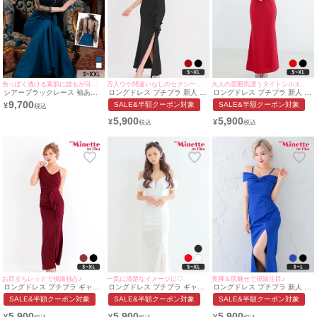
色っぽく透ける素肌に誰もが目を奪われる♡
万人ウケ間違いなしのセクシーさ♡
大人の雰囲気漂うタイトシルエット♪
シアーブラックレース 袖あり
ロングドレス プチプラ 新人 タ
ロングドレス プチプラ 新人 タ
七分袖 バストジップ 谷間見せ
イト スリット セクシー 胸元隠
イト セクシー ラウンジ ノース
9,700
SALE&半額クーポン対象
SALE&半額クーポン対象
¥
ウエストリボン ストレッチ バ
し ラウンジ スナック フリル V
リーブ 胸元隠し フリル 赤 キ
ックスリット タイトロングド
ネック 黒 キャバドレス （あん
ャバドレス (らな着用/S~XLサ
5,900
5,900
¥
¥
レス (Sサイズ～XXLサイズ)
着用/S~XLサイズ対応） |
イズ対応) | myMinette/マイミ
(ゆりにゃ/キャバドレス着用)
myMinette/マイミネット
ネット
[Tika/ティカ]
お目立ちレッドで視線独占♪
一気に清楚なイメージに♡
美脚＆肌魅せで視線注目♪
ロングドレス プチプラ ギャル
ロングドレス プチプラ ギャル
ロングドレス プチプラ 新人 タ
タイト セクシー ノースリーブ
タイト オフショル スリット セ
イト オフショル スリット セク
SALE&半額クーポン対象
SALE&半額クーポン対象
SALE&半額クーポン対象
ラウンジ 谷間 シンプル ワイン
クシー ラウンジ キャミソール
シー キャミソール 谷間 リボン
レッド キャバドレス (きぃぃり
シアー 谷間 背中魅せ 袖リボン
青 キャバドレス (せいせい着
5,900
5,900
5,900