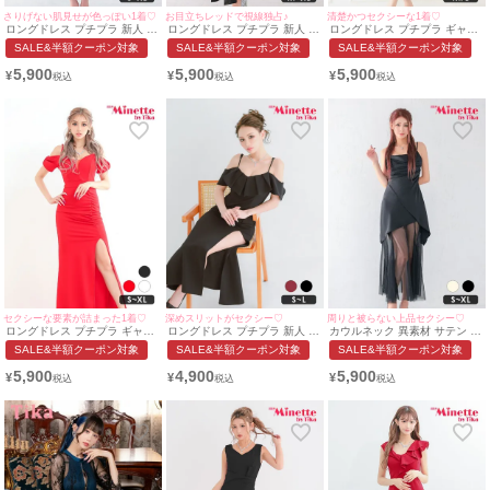
さりげない肌見せが色っぽい1着♡
お目立ちレッドで視線独占♪
清楚かつセクシーな1着♡
ロングドレス プチプラ 新人 タ
ロングドレス プチプラ 新人 タ
ロングドレス プチプラ ギャル
イト セクシー ラウンジ キャミ
イト セクシー スリット ノース
タイト オフショル スリット セ
SALE&半額クーポン対象
SALE&半額クーポン対象
SALE&半額クーポン対象
ソール 背中魅せ スナック ドレ
リーブ 谷間 黒 高身長 キャバ
クシー ラウンジ レース 谷間
ープ サテン カウルネック シン
ドレス (波北かほ着用/M~XLサ
背中魅せ 白 キャバドレス (波
5,900
5,900
5,900
¥
¥
¥
プル ミントブルー キャバドレ
イズ対応) | myMinette/マイミ
北かほ着用/M〜Lサイズ対応) |
ス (みのり着用/S~XLサイズ対
ネット
myMinette/マイミネット
応) | myMinette/マイミネット
セクシーな要素が詰まった1着♡
深めスリットがセクシー♡
周りと被らない上品セクシー♡
ロングドレス プチプラ ギャル
ロングドレス プチプラ 新人 タ
カウルネック 異素材 サテン シ
タイト オフショル スリット セ
イト オフショル スリット セク
フォン シースルー キャミソ
SALE&半額クーポン対象
SALE&半額クーポン対象
SALE&半額クーポン対象
クシー ラウンジ キャミソール
シー ラウンジ マーメイド 背中
ール 谷間魅せ フレア ロングド
シアー 谷間 背中魅せ 袖リボン
魅せ 黒 キャバドレス (みのり
レス(S~XLサイズ) (波北かほ/キ
5,900
4,900
5,900
¥
¥
¥
風 赤 キャバドレス (あおぽん
着用/S~Lサイズ対応)|
ャバドレス着用) [myMinette/マ
着用/S~XLサイズ対応) |
myMinette/マイミネット
イミネット]
myMinette/マイミネット