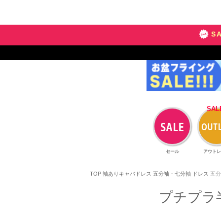
S
セール
アウトレ
TOP
袖ありキャバドレス
五分袖・七分袖 ドレス
五分
プチプラ半