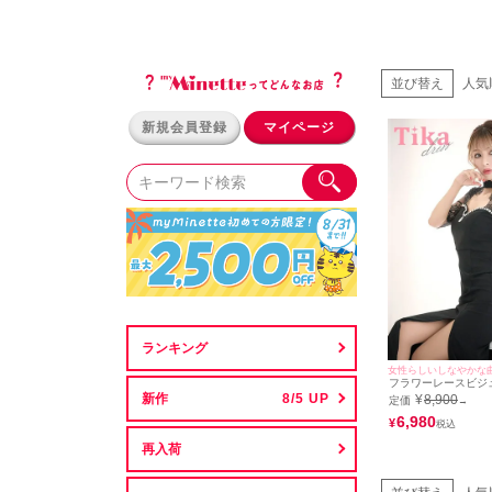
並び替え
人気
新規会員登録
マイページ
ランキング
女性らしいしなやかな
フラワーレースビジ
ットタイトバースデ
新作
¥
8,900
定価
→
(Sサイズ～XXXLサイ
キャバドレス着用)
6,980
¥
再入荷