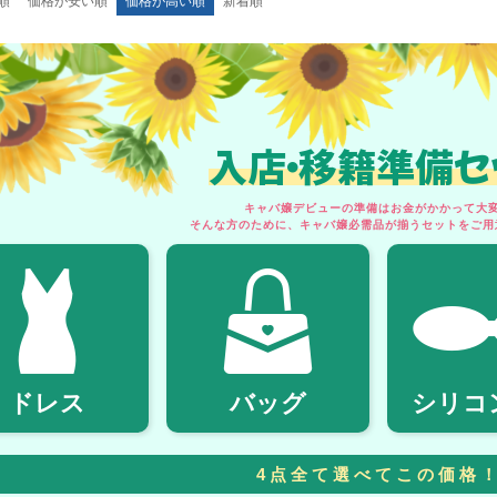
順
価格が安い順
価格が高い順
新着順
入店・移籍準備セ
キャバ嬢デビューの準備はお金がかかって大変.
そんな方のために、キャバ嬢必需品が揃うセットをご用
ドレス
バッグ
シリコ
4点全て選べてこの価格