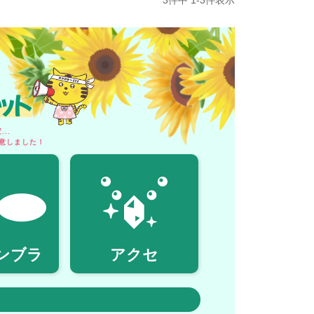
3
件中
1
-
3
件表示
ット
..
意しました！
ンブラ
アクセ
！