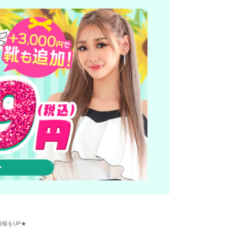
報をUP★