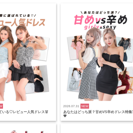
W
2026.07.31
NEW
ている♡レビュー人気ドレス👗
あなたはどっち派？甘めVS辛めドレス特集👗
🖤