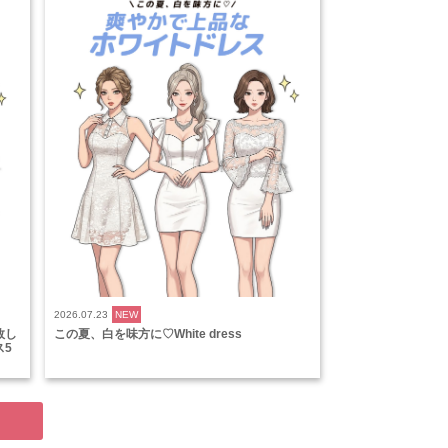
2026.07.23
NEW
敗し
この夏、白を味方に♡White dress
ス5