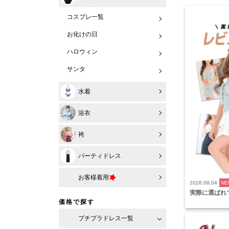
コスプレ一覧
お化けの日
ハロウィン
サンタ
水着
浴衣
袴
パーティドレス
お客様着用
2026.08.04
NE
実際に選ばれ
価格で探す
プチプラドレス一覧