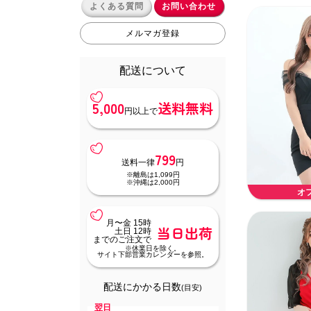
よくある質問
お問い合わせ
メルマガ登録
配送について
5,000
送料無料
円以上で
799
送料一律
円
※離島は1,099円
※沖縄は2,000円
オ
月〜金 15時
当日出荷
土日 12時
までのご注文で
※休業日を除く。
サイト下部営業カレンダーを参照。
配送にかかる日数
(目安)
翌日