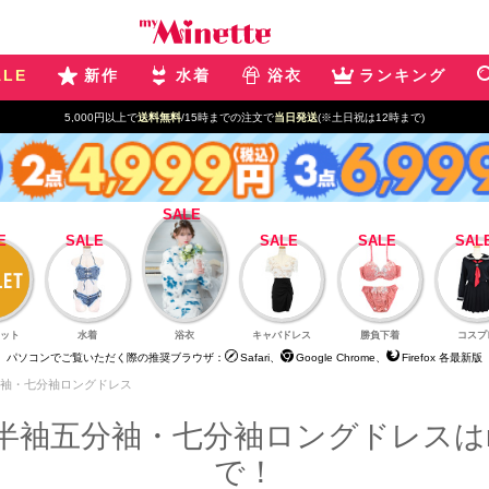
ALE
新作
水着
浴衣
ランキング
5,000円以上で
送料無料
/15時までの注文で
当日発送
(※土日祝は12時まで)
ット
水着
浴衣
キャバドレス
勝負下着
コスプ
パソコンでご覧いただく際の推奨ブラウザ：
Safari、
Google Chrome、
Firefox 各最新版
袖・七分袖ロングドレス
袖五分袖・七分袖ロングドレスはmyM
で！