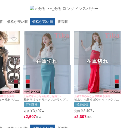
順
価格が安い順
価格が高い順
新着順
在庫切れ
在庫切れ
上品で華やかなお顔周りを演出♪
曲線美を演出♪
上品で華やかなお顔周りを演出♪
袖あり 七分袖 ボウタイネックリボ
ュー袖ありスリ
袖あり ネックリボン スカラップレ
ン スカラップレース ベルト付き ス
ーロングドレス
ース 切替ベルト付き サイド タイト
特別価格
特別価格
トレッチ タイトロングドレス (Sサ
ズ) (門りょう/
ロングドレス (Sサイズ～XXXLサイ
イズ～XXXLサイズ) (みゆう/キャバ
ズ) (みゆう/キャバドレス着用)
¥
3,407
¥
3,407
定価
定価
→
→
ドレス着用) [Tika/ティカ]
[Tika/ティカ]
2,607
2,607
¥
¥