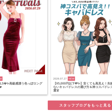
W
2026.07.27
NEW
VALS💎✨高級感漂う色っぽロング
【¥5,000円以下💸✨】安くても高見え！失
️
ないキャバドレスの選び方＆神コスパドレ
選👗
スタッフブログをもっと見る