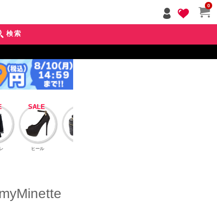
ペー
0
ジト
ップ
検索
へ
レ
ヒール
バッグ
アクセサリー
インナーブラ
アウタ
inette