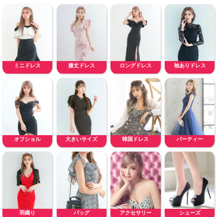
ミニドレス
膝丈ドレス
ロングドレス
袖ありドレス
オフショル
大きいサイズ
韓国ドレス
パーティー
羽織り
バッグ
アクセサリー
シューズ