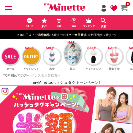
ペー
0
ジト
ップ
へ
SALE
新作
検索
水着
浴衣
ランキング
5,000円以上で
送料無料
/15時までの注文で
当日発送
(※土日祝は12時まで)
セール
アウトレット
水着
浴衣
キャバドレス
勝負下着
コ
TOP
初めての方へ
インスタお客様着用
myMinetteハッシュタグキャンペーン!