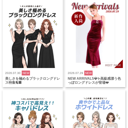
2026.07.30
NEW
2026.07.29
NEW
美しさを極めるブラックロングドレ
NEW ARRIVALS💎✨高級感漂う色
ス特集🐈‍⬛
っぽロングドレスが登場❤️