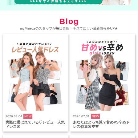
Blog
myMinetteのスタッフが
毎日
更新！今見てほしい最新情報をUP★
2026.08.04
NEW
2026.07.31
NEW
実際に選ばれている♡レビュー人気
あなたはどっち派？甘めVS辛めド
ドレス👗
レス特集👗💖🖤