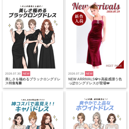
2026.07.30
NEW
2026.07.29
NEW
美しさを極めるブラックロングドレ
NEW ARRIVALS💎✨高級感漂う色
ス特集🐈‍⬛
っぽロングドレスが登場❤️