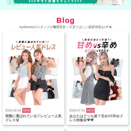
Blog
myMinetteのスタッフが
毎日
更新！今見てほしい最新情報をUP★
2026.08.04
NEW
2026.07.31
NEW
実際に選ばれている♡レビュー人気
あなたはどっち派？甘めVS辛めド
ドレス👗
レス特集👗💖🖤