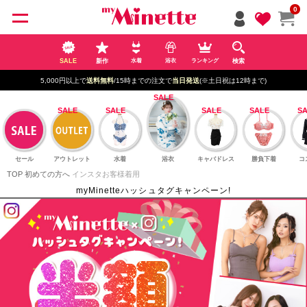
ペー
0
ジト
ップ
へ
SALE
新作
検索
水着
浴衣
ランキング
5,000円以上で
送料無料
/15時までの注文で
当日発送
(※土日祝は12時まで)
セール
アウトレット
水着
浴衣
キャバドレス
勝負下着
コ
TOP
初めての方へ
インスタお客様着用
myMinetteハッシュタグキャンペーン!