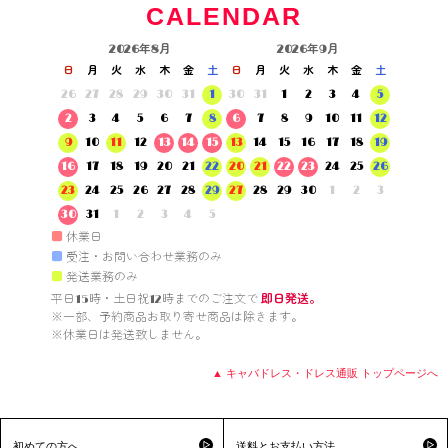
CALENDAR
2026年8月
2026年9月
日
月
火
水
木
金
土
日
月
火
水
木
金
土
26
27
28
29
30
31
1
30
31
1
2
3
4
5
2
3
4
5
6
7
8
6
7
8
9
10
11
12
9
10
11
12
13
14
15
13
14
15
16
17
18
19
16
17
18
19
20
21
22
20
21
22
23
24
25
26
23
24
25
26
27
28
29
27
28
29
30
1
2
3
30
31
1
2
3
4
5
■
休業日
■
受注・お問い合わせ業務のみ
■
発送業務のみ
平日15時・土日祝12時までのご注文で 
即日発送。
※一部、予約商品お取り寄せ商品は除きます。

※休業日は発送致しません。

▲ キャバドレス・ドレス通販 トップページへ
初めての方へ
送料とお支払い方法