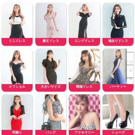
ミニドレス
膝丈ドレス
ロングドレス
袖ありドレス
オフショル
大きいサイズ
韓国ドレス
パーティー
羽織り
バッグ
アクセサリー
シューズ