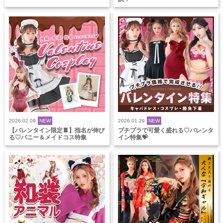
2026.02.09
NEW
2026.01.29
NEW
【バレンタイン限定🍫】指名が伸び
プチプラで可愛く盛れる♡バレンタ
る♡バニー＆メイドコス特集
イン特集💝