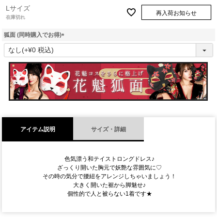
Lサイズ
再入荷お知らせ
在庫切れ
狐面 (同時購入でお得)
(
必
須
)
アイテム説明
サイズ・詳細
色気漂う和テイストロングドレス♪
ざっくり開いた胸元で妖艶な雰囲気に♡
その時の気分で腰紐をアレンジしちゃいましょう！
大きく開いた裾から脚魅せ♪
個性的で人と被らない1着です★