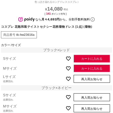
色っぽさ溢れるロングドレスコスプレ♪
14,080
¥
141
[
ポイント付与 ]
なら
月々4,693円
から。分割手数料無料
コスプレ 花魁和装テイストセクシー花柄着物ドレス [1点] (着物)
商品番号
tk-hw23616a
カラー
サイズ
ブラック×レッド
Sサイズ
カートに入れる
Mサイズ
カートに入れる
Lサイズ
再入荷お知らせ
在庫切れ
ブラック×ネイビー
Sサイズ
再入荷お知らせ
在庫切れ
Mサイズ
再入荷お知らせ
在庫切れ