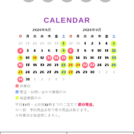
CALENDAR
2026年8月
2026年9月
日
月
火
水
木
金
土
日
月
火
水
木
金
土
26
27
28
29
30
31
1
30
31
1
2
3
4
5
2
3
4
5
6
7
8
6
7
8
9
10
11
12
9
10
11
12
13
14
15
13
14
15
16
17
18
19
16
17
18
19
20
21
22
20
21
22
23
24
25
26
23
24
25
26
27
28
29
27
28
29
30
1
2
3
30
31
1
2
3
4
5
■
休業日
■
受注・お問い合わせ業務のみ
■
発送業務のみ
平日15時・土日祝12時までのご注文で 
即日発送。
※一部、予約商品お取り寄せ商品は除きます。

※休業日は発送致しません。
