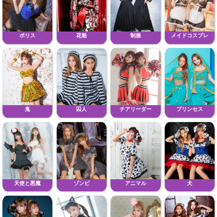
ポリス
花魁
制服
メイドコスプレ
鬼
囚人
チアリーダー
プリンセス
天使と悪魔
ゾンビ
アニマル
犬