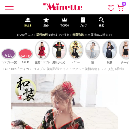
ペー
0
ジト
ップ
へ
SALE
新作
TOP50
ブログ
検索
新規登録で最大
2500円OFF!
ALL
SALE
コスプレ一覧
SALE
激安コスプレ
露出少なめ
バニー
猫
制服
チャイ
TOP
Tika「ティカ」
コスプレ 花魁和装テイストセクシー花柄着物ドレス [1点] (着物)