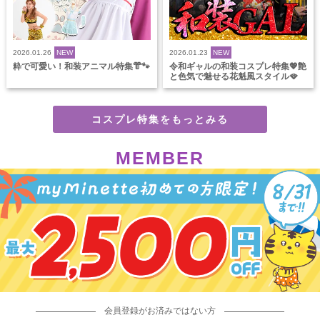
2026.01.26
NEW
2026.01.23
NEW
粋で可愛い！和装アニマル特集👘🐾
令和ギャルの和装コスプレ特集💖艶
と色気で魅せる花魁風スタイル🪭
コスプレ特集をもっとみる
MEMBER
会員登録がお済みではない方