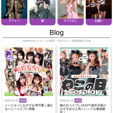
アーミー
猫
アメリカン
お揃い
Blog
myMinetteのスタッフが更新！今見てほしい最新情報をUP★
2026.03.20
NEW
2026.02.13
NEW
イースターにおすすめ🐣可愛く盛れ
猫の日コスプレ2026🐾猫耳衣装の
るバニーコスプレ特集
おすすめ＆人気トレンドを徹底解
説！