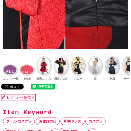
ALL
SALE
コスプレ一覧
SALE
激安コスプレ
露出少なめ
バニー
猫
制服
チャ
レビューを書く
クール コスプレ
お化けの日
和柄ドレス
コスプレ