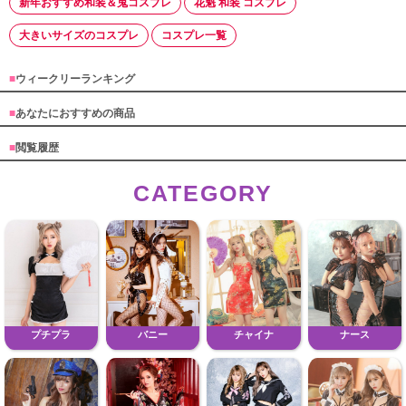
新年おすすめ和装＆鬼コスプレ
花魁 和装 コスプレ
大きいサイズのコスプレ
コスプレ一覧
■
ウィークリーランキング
■
あなたにおすすめの商品
■
閲覧履歴
CATEGORY
プチプラ
バニー
チャイナ
ナース