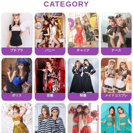
CATEGORY
プチプラ
バニー
チャイナ
ナース
ポリス
花魁
制服
メイドコスプレ