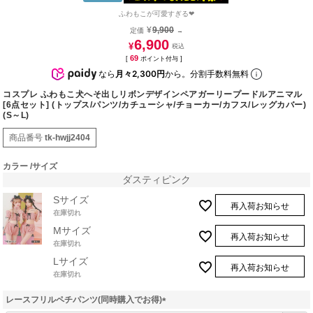
ふわもこが可愛すぎる❤︎
¥
9,900
定価
→
6,900
¥
69
[
ポイント付与 ]
なら
月々2,300円
から。分割手数料無料
コスプレ ふわもこ犬へそ出しリボンデザインペアガーリープードルアニマル
[6点セット] (トップス/パンツ/カチューシャ/チョーカー/カフス/レッグカバー)
(S～L)
商品番号
tk-hwjj2404
カラー
サイズ
ダスティピンク
Sサイズ
再入荷お知らせ
在庫切れ
Mサイズ
再入荷お知らせ
在庫切れ
Lサイズ
再入荷お知らせ
在庫切れ
レースフリルペチパンツ(同時購入でお得)