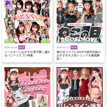
2026.03.20
NEW
2026.02.13
NEW
イースターにおすすめ🐣可愛く盛れ
猫の日コスプレ2026🐾猫耳衣装の
るバニーコスプレ特集
おすすめ＆人気トレンドを徹底解
説！