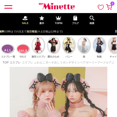
ペー
0
ジト
ップ
へ
SALE
新作
TOP50
ブログ
検索
5,000円以上で
送料無料
/15時までの注文で
当日発送
(※土日祝は12時まで)
ALL
SALE
コスプレ一覧
SALE
激安コスプレ
露出少なめ
バニー
猫
制服
チャイ
TOP
コスプレ
コスプレ ふわもこ犬へそ出しリボンデザインペアガーリープードルアニマル [6