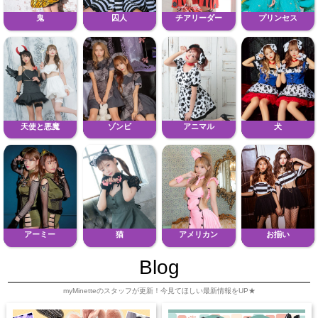
鬼
囚人
チアリーダー
プリンセス
天使と悪魔
ゾンビ
アニマル
犬
アーミー
猫
アメリカン
お揃い
Blog
myMinetteのスタッフが更新！今見てほしい最新情報をUP★