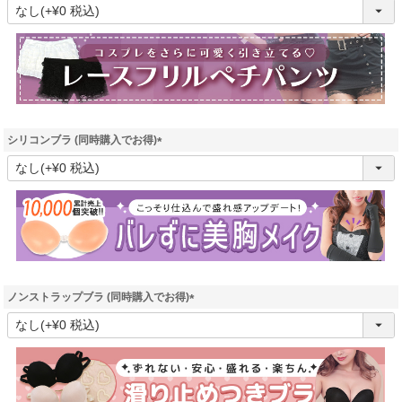
(
必
須
)
シリコンブラ (同時購入でお得)
(
必
須
)
ノンストラップブラ (同時購入でお得)
(
必
須
)