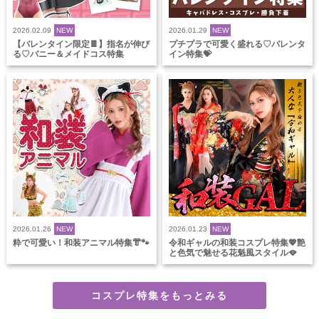
2026.02.09
NEW
2026.01.29
NEW
【バレンタイン限定🍫】指名が伸び
プチプラで可愛く盛れる♡バレンタ
る♡バニー＆メイドコス特集
イン特集💝
2026.01.26
NEW
2026.01.23
NEW
粋で可愛い！和装アニマル特集👘🐾
令和ギャルの和装コスプレ特集💖艶
と色気で魅せる花魁風スタイル🪭
コスプレ特集をもっとみる