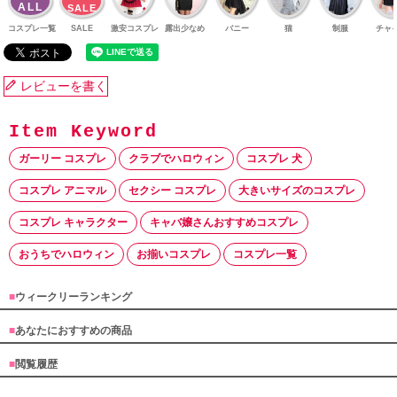
ALL
SALE
コスプレ一覧
SALE
激安コスプレ
露出少なめ
バニー
猫
制服
チャ
レビューを書く
ガーリー コスプレ
クラブでハロウィン
コスプレ 犬
コスプレ アニマル
セクシー コスプレ
大きいサイズのコスプレ
コスプレ キャラクター
キャバ嬢さんおすすめコスプレ
おうちでハロウィン
お揃いコスプレ
コスプレ一覧
■
ウィークリーランキング
■
あなたにおすすめの商品
■
閲覧履歴