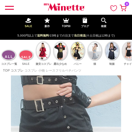
ペー
0
ジト
ップ
へ
SALE
新作
TOP50
ブログ
検索
5,000円以上で
送料無料
/15時までの注文で
当日発送
(※土日祝は12時まで)
ALL
SALE
コスプレ一覧
SALE
激安コスプレ
露出少なめ
バニー
猫
制服
チャイ
TOP
コスプレ
コスプレ 小物 レースフリルペチパンツ