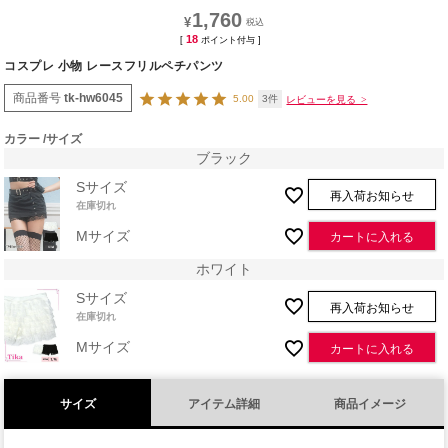
1,760
¥
18
[
ポイント付与 ]
コスプレ 小物 レースフリルペチパンツ
商品番号
tk-hw6045
5.00
3
カラー
サイズ
ブラック
Sサイズ
再入荷お知らせ
在庫切れ
Mサイズ
カートに入れる
ホワイト
Sサイズ
再入荷お知らせ
在庫切れ
Mサイズ
カートに入れる
サイズ
アイテム詳細
商品イメージ