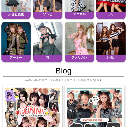
天使と悪魔
ゾンビ
アニマル
犬
アーミー
猫
アメリカン
お揃い
Blog
myMinetteのスタッフが更新！今見てほしい最新情報をUP★