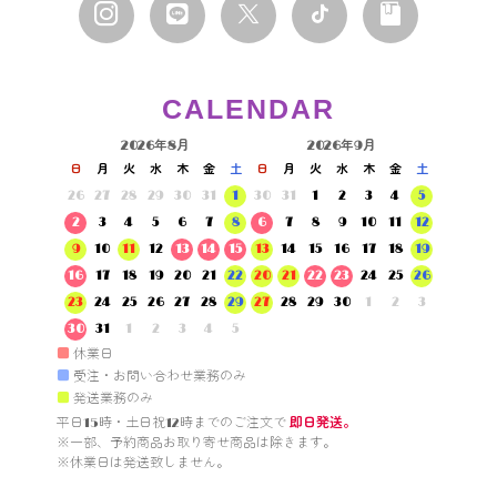
CALENDAR
2026年8月
2026年9月
日
月
火
水
木
金
土
日
月
火
水
木
金
土
26
27
28
29
30
31
1
30
31
1
2
3
4
5
2
3
4
5
6
7
8
6
7
8
9
10
11
12
9
10
11
12
13
14
15
13
14
15
16
17
18
19
16
17
18
19
20
21
22
20
21
22
23
24
25
26
23
24
25
26
27
28
29
27
28
29
30
1
2
3
30
31
1
2
3
4
5
■
休業日
■
受注・お問い合わせ業務のみ
■
発送業務のみ
平日15時・土日祝12時までのご注文で 
即日発送。
※一部、予約商品お取り寄せ商品は除きます。

※休業日は発送致しません。
