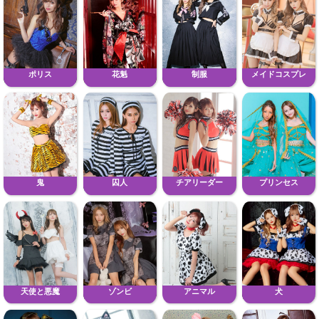
ポリス
花魁
制服
メイドコスプレ
鬼
囚人
チアリーダー
プリンセス
天使と悪魔
ゾンビ
アニマル
犬