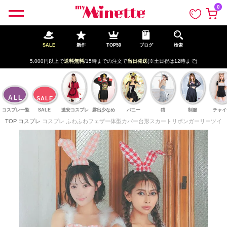
ペー
0
ジト
ップ
へ
SALE
新作
TOP50
ブログ
検索
新規登録で最大
2500円OFF!
ALL
SALE
コスプレ一覧
SALE
激安コスプレ
露出少なめ
バニー
猫
制服
チャイ
TOP
コスプレ
コスプレ ふわふわフェザー体型カバー台形スカートリボンガーリーツイードチェ