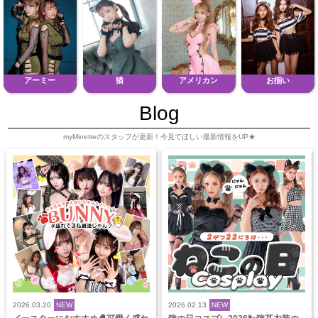
アーミー
猫
アメリカン
お揃い
Blog
myMinetteのスタッフが更新！今見てほしい最新情報をUP★
2026.03.20
NEW
2026.02.13
NEW