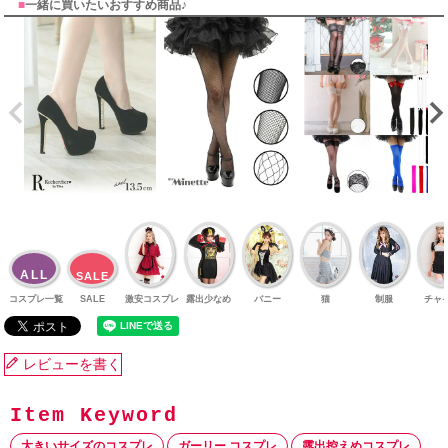
■
一緒に買いたいおすすめ商品♪
ALL
SALE
コスプレ一覧
SALE
激安コスプレ
露出少なめ
バニー
猫
制服
チャ
レビューを書く
大きいサイズのコスプレ
ガーリー コスプレ
露出控えめコスプレ