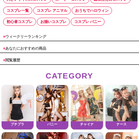
コスプレ一覧
コスプレ アニマル
おうちでハロウィン
初心者コスプレ
お揃いコスプレ
コスプレ バニー
■
ウィークリーランキング
■
あなたにおすすめの商品
■
閲覧履歴
CATEGORY
プチプラ
バニー
チャイナ
ナース