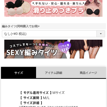
)
編みタイツ(同時購入でお得)
(
必
須
)
サイズ
アイテム詳細
商品イメージ