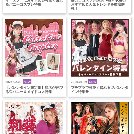
イースターにおすすめ🐣可愛く盛れ
猫の日コスプレ2026🐾猫耳衣装の
るバニーコスプレ特集
おすすめ＆人気トレンドを徹底解
説！
2026.02.09
NEW
2026.01.29
NEW
【バレンタイン限定🍫】指名が伸び
プチプラで可愛く盛れる♡バレンタ
る♡バニー＆メイドコス特集
イン特集💝