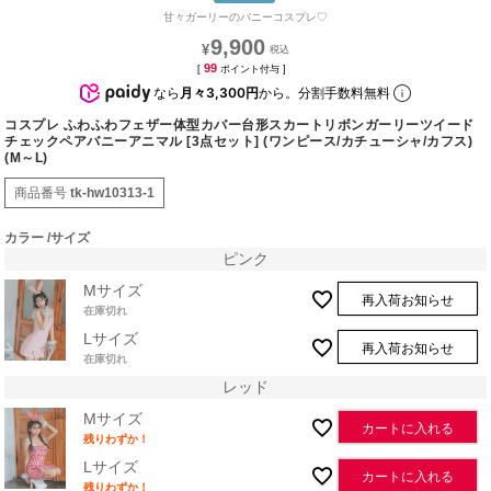
甘々ガーリーのバニーコスプレ♡
9,900
¥
99
[
ポイント付与 ]
なら
月々3,300円
から。分割手数料無料
コスプレ ふわふわフェザー体型カバー台形スカートリボンガーリーツイード
チェックペアバニーアニマル [3点セット] (ワンピース/カチューシャ/カフス)
(M～L)
商品番号
tk-hw10313-1
カラー
サイズ
ピンク
Mサイズ
再入荷お知らせ
在庫切れ
Lサイズ
再入荷お知らせ
在庫切れ
レッド
Mサイズ
カートに入れる
残りわずか！
Lサイズ
カートに入れる
残りわずか！