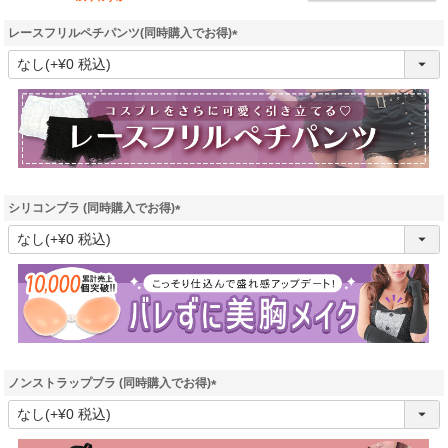
レースフリルペチパンツ(同時購入でお得)
(
必
須
)
シリコンブラ (同時購入でお得)
(
必
須
)
ノンストラップブラ (同時購入でお得)
(
必
須