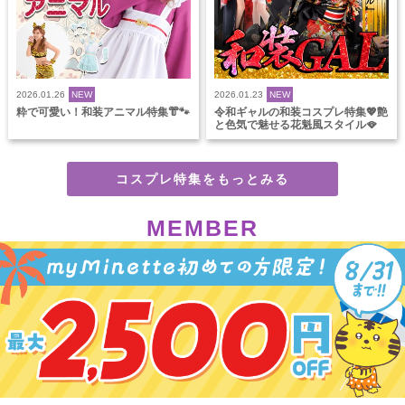
2026.01.26
NEW
2026.01.23
NEW
粋で可愛い！和装アニマル特集👘🐾
令和ギャルの和装コスプレ特集💖艶
と色気で魅せる花魁風スタイル🪭
コスプレ特集をもっとみる
MEMBER