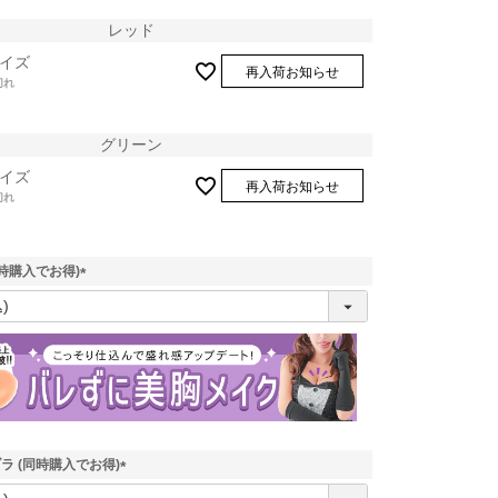
レッド
イズ
再入荷お知らせ
切れ
グリーン
イズ
再入荷お知らせ
切れ
時購入でお得)
(
必
須
)
ラ (同時購入でお得)
(