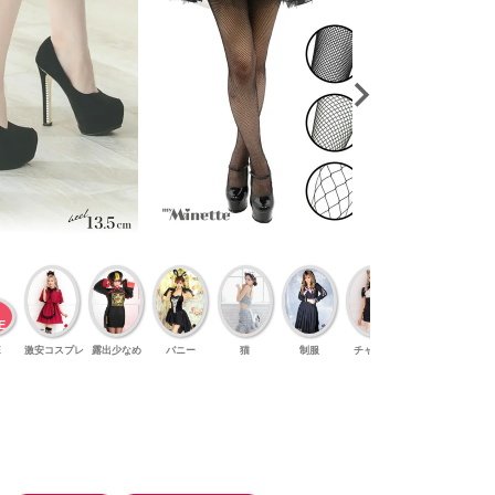
E
E
激安コスプレ
露出少なめ
バニー
猫
制服
チャイナ
ポリス