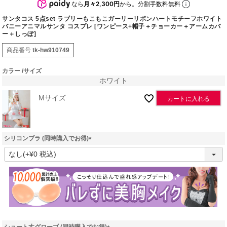
なら
月々2,300円
から。分割手数料無料
サンタコス 5点set ラブリーもこもこガーリーリボンハートモチーフホワイト
バニーアニマルサンタ コスプレ [ワンピース+帽子＋チョーカー＋アームカバ
ー＋しっぽ]
商品番号
tk-hw910749
カラー
サイズ
ホワイト
Mサイズ
カートに入れる
シリコンブラ (同時購入でお得)
(
必
須
)