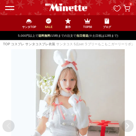
ペー
0
ジト
ップ
へ
サンタTOP
SALE
新作
TOP50
ブログ
5,000円以上で
送料無料
/15時までの注文で
当日発送
(※土日祝は12時まで)
TOP
コスプレ
サンタコスプレ衣装
サンタコス 5点set ラブリーもこもこガーリーリボ