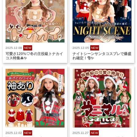
2025.12.08
NEW
2025.12.05
NEW
可愛さ120%♡冬の主役級トナカイ
ナイトシーンサンタコスプレで爆盛
コス特集🎄✨
れ確定！🎅✨
2025.12.02
NEW
2025.11.27
NEW