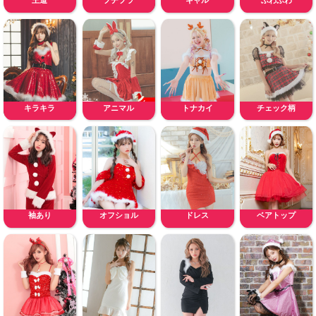
王道
プチプラ
ギャル
ふわふわ
キラキラ
アニマル
トナカイ
チェック柄
袖あり
オフショル
ドレス
ベアトップ