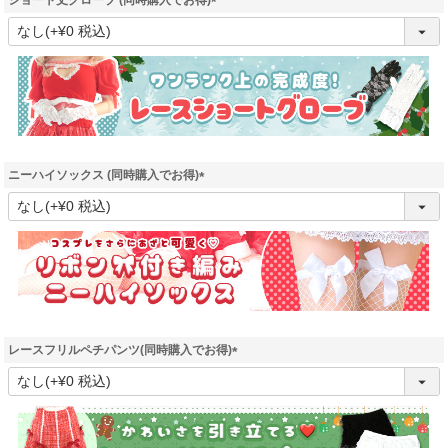
ショート丈グローブ (同時購入でお得)
(
必
須
)
ニーハイソックス (同時購入でお得)
(
必
須
)
レースフリルペチパンツ(同時購入でお得)
(
必
須
)