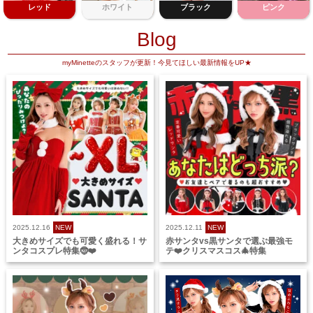
レッド
ホワイト
ブラック
ピンク
Blog
myMinetteのスタッフが更新！今見てほしい最新情報をUP★
2025.12.16
NEW
2025.12.11
NEW
大きめサイズでも可愛く盛れる！サ
赤サンタvs黒サンタで選ぶ最強モ
ンタコスプレ特集🤶❤️
テ❤️クリスマスコス🎄特集