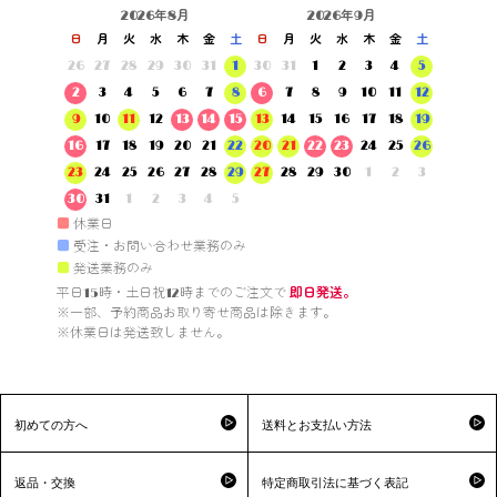
2026年8月
2026年9月
日
月
火
水
木
金
土
日
月
火
水
木
金
土
26
27
28
29
30
31
1
30
31
1
2
3
4
5
2
3
4
5
6
7
8
6
7
8
9
10
11
12
9
10
11
12
13
14
15
13
14
15
16
17
18
19
16
17
18
19
20
21
22
20
21
22
23
24
25
26
23
24
25
26
27
28
29
27
28
29
30
1
2
3
30
31
1
2
3
4
5
■
休業日
■
受注・お問い合わせ業務のみ
■
発送業務のみ
平日15時・土日祝12時までのご注文で 
即日発送。
※一部、予約商品お取り寄せ商品は除きます。

※休業日は発送致しません。

初めての方へ
送料とお支払い方法
返品・交換
特定商取引法に基づく表記