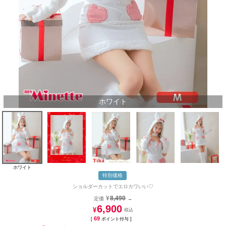
ホワイト
ホワイト
特別価格
ショルダーカットでエロカワいい♡
¥
8,490
定価
→
6,900
¥
69
[
ポイント付与 ]