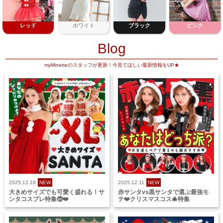
レッド
ホワイト
ブラック
ピンク
Blog
myMinetteのスタッフが更新！今見てほしい最新情報をUP★
2025.12.16
NEW
2025.12.11
NEW
大きめサイズでも可愛く盛れる！サ
赤サンタvs黒サンタで選ぶ最強モ
ンタコスプレ特集🤶❤️
テ❤️クリスマスコス🎄特集