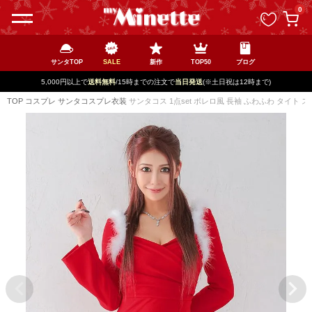
ペー
0
ジト
ップ
へ
サンタTOP
SALE
新作
TOP50
ブログ
5,000円以上で
送料無料
/15時までの注文で
当日発送
(※土日祝は12時まで)
TOP
コスプレ
サンタコスプレ衣装
サンタコス 1点set ボレロ風 長袖 ふわふわ タイト 