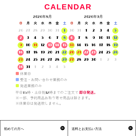
CALENDAR
2026年8月
2026年9月
日
月
火
水
木
金
土
日
月
火
水
木
金
土
26
27
28
29
30
31
1
30
31
1
2
3
4
5
2
3
4
5
6
7
8
6
7
8
9
10
11
12
9
10
11
12
13
14
15
13
14
15
16
17
18
19
16
17
18
19
20
21
22
20
21
22
23
24
25
26
23
24
25
26
27
28
29
27
28
29
30
1
2
3
30
31
1
2
3
4
5
■
休業日
■
受注・お問い合わせ業務のみ
■
発送業務のみ
平日15時・土日祝12時までのご注文で 
即日発送。
※一部、予約商品お取り寄せ商品は除きます。

※休業日は発送致しません。

初めての方へ
送料とお支払い方法