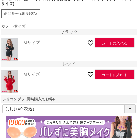
サイズ)
商品番号
stth5907a
カラー
サイズ
ブラック
Mサイズ
カートに入れる
レッド
Mサイズ
カートに入れる
シリコンブラ (同時購入でお得)
(
必
須
)