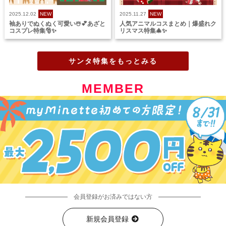
2025.12.02
NEW
2025.11.27
NEW
袖ありでぬくぬく可愛い☃️💕あざと
人気アニマルコスまとめ｜爆盛れク
コスプレ特集🎅✨
リスマス特集🎄✨
サンタ特集をもっとみる
MEMBER
会員登録がお済みではない方
新規会員登録