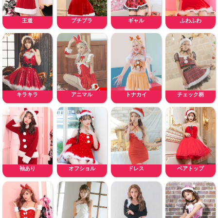
王道
プチプラ
ギャル
ふわふわ
キラキラ
アニマル
トナカイ
チェック柄
袖あり
オフショル
ドレス
ベアトップ