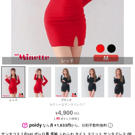
レッド
レッド
ブラック
セクシーなサンタドレス♡
4,900
¥
49
[
ポイント付与 ]
なら
月々1,633円
から。分割手数料無料
サンタコス 1点set ボレロ風 長袖 ふわふわ タイト スリット サンタドレス (M