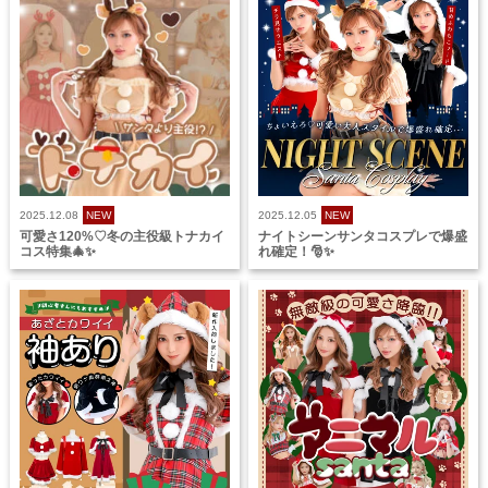
2025.12.08
NEW
2025.12.05
NEW
可愛さ120%♡冬の主役級トナカイ
ナイトシーンサンタコスプレで爆盛
コス特集🎄✨
れ確定！🎅✨