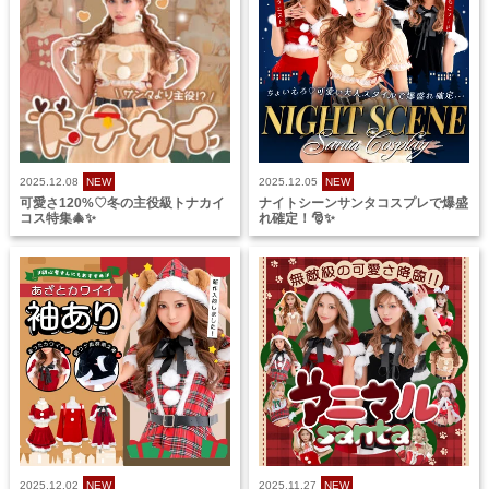
2025.12.08
NEW
2025.12.05
NEW
可愛さ120%♡冬の主役級トナカイ
ナイトシーンサンタコスプレで爆盛
コス特集🎄✨
れ確定！🎅✨
2025.12.02
NEW
2025.11.27
NEW