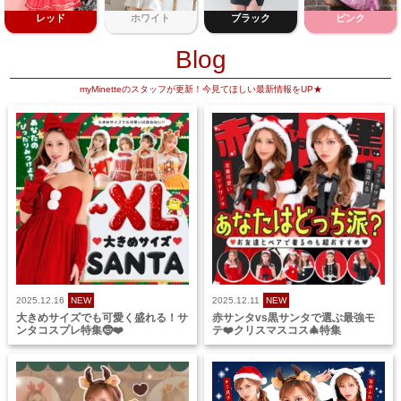
レッド
ホワイト
ブラック
ピンク
Blog
myMinetteのスタッフが更新！今見てほしい最新情報をUP★
2025.12.16
NEW
2025.12.11
NEW
大きめサイズでも可愛く盛れる！サ
赤サンタvs黒サンタで選ぶ最強モ
ンタコスプレ特集🤶❤️
テ❤️クリスマスコス🎄特集