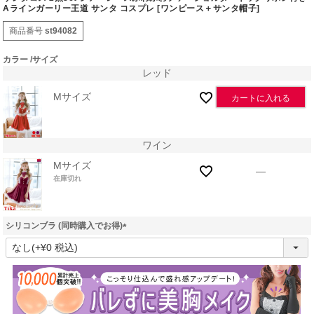
Aラインガーリー王道 サンタ コスプレ [ワンピース＋サンタ帽子]
商品番号
st94082
カラー
サイズ
レッド
Mサイズ
カートに入れる
ワイン
Mサイズ
—
在庫切れ
シリコンブラ (同時購入でお得)
(
必
須
)