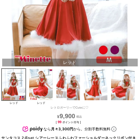
レッド
レッド
レッド
レトロガーリ―でCuteに♡
9,900
¥
99
[
ポイント付与 ]
なら
月々3,300円
から。分割手数料無料
サンタコス 2点set シアーレースふわふわファーショルダーネックリボン付き