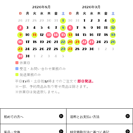
2026年8月
2026年9月
日
月
火
水
木
金
土
日
月
火
水
木
金
土
26
27
28
29
30
31
1
30
31
1
2
3
4
5
2
3
4
5
6
7
8
6
7
8
9
10
11
12
9
10
11
12
13
14
15
13
14
15
16
17
18
19
16
17
18
19
20
21
22
20
21
22
23
24
25
26
23
24
25
26
27
28
29
27
28
29
30
1
2
3
30
31
1
2
3
4
5
■
休業日
■
受注・お問い合わせ業務のみ
■
発送業務のみ
平日15時・土日祝12時までのご注文で 
即日発送。
※一部、予約商品お取り寄せ商品は除きます。

※休業日は発送致しません。

初めての方へ
送料とお支払い方法
返品・交換
特定商取引法に基づく表記