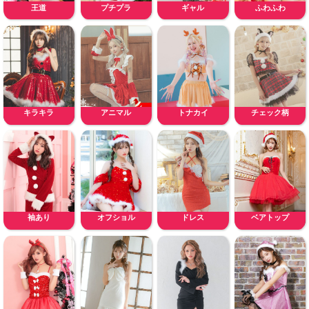
王道
プチプラ
ギャル
ふわふわ
キラキラ
アニマル
トナカイ
チェック柄
袖あり
オフショル
ドレス
ベアトップ