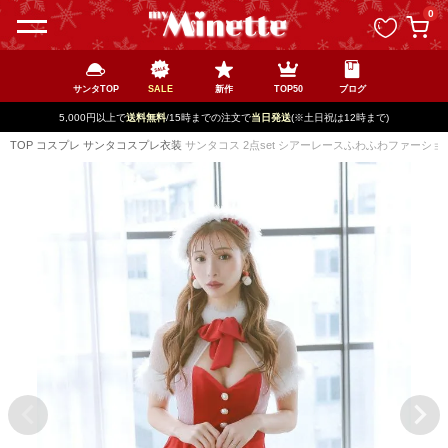
ペー
0
ジト
ップ
へ
サンタTOP
SALE
新作
TOP50
ブログ
5,000円以上で
送料無料
/15時までの注文で
当日発送
(※土日祝は12時まで)
TOP
コスプレ
サンタコスプレ衣装
サンタコス 2点set シアーレースふわふわファーシ