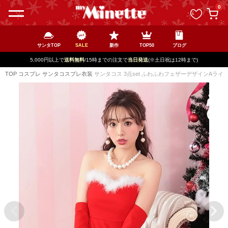
ペー
0
ジト
ップ
へ
サンタTOP
SALE
新作
TOP50
ブログ
5,000円以上で
送料無料
/15時までの注文で
当日発送
(※土日祝は12時まで)
TOP
コスプレ
サンタコスプレ衣装
サンタコス 3点set ふわふわフェザーデザインAライ