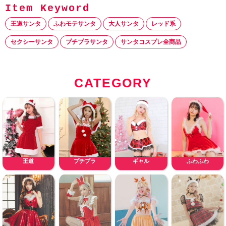
王道サンタ
ふわモテサンタ
大人サンタ
レッド系
セクシーサンタ
プチプラサンタ
サンタコスプレ全商品
CATEGORY
王道
プチプラ
ギャル
ふわふわ