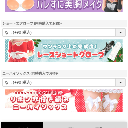
ショート丈グローブ (同時購入でお得)
(
必
須
)
ニーハイソックス (同時購入でお得)
(
必
須
)