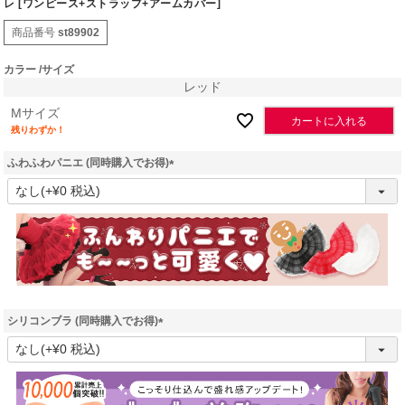
レ [ワンピース+ストラップ+アームカバー]
商品番号
st89902
カラー
サイズ
レッド
Mサイズ
カートに入れる
残りわずか！
ふわふわパニエ (同時購入でお得)
(
必
須
)
シリコンブラ (同時購入でお得)
(
必
須
)