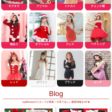
キラキラ
アニマル
トナカイ
チェック柄
袖あり
オフショル
ドレス
ベアトップ
レッド
ホワイト
ブラック
ピンク
Blog
myMinetteのスタッフが更新！今見てほしい最新情報をUP★