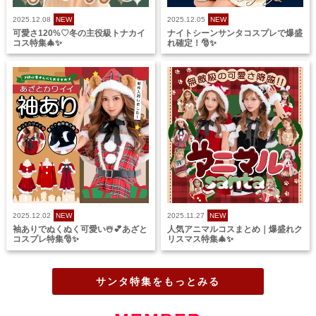
2025.12.08
NEW
2025.12.05
NEW
可愛さ120%♡冬の主役級トナカイ
ナイトシーンサンタコスプレで爆盛
コス特集🎄✨
れ確定！🎅✨
2025.12.02
NEW
2025.11.27
NEW
袖ありでぬくぬく可愛い☃️💕あざと
人気アニマルコスまとめ｜爆盛れク
コスプレ特集🎅✨
リスマス特集🎄✨
サンタ特集をもっとみる