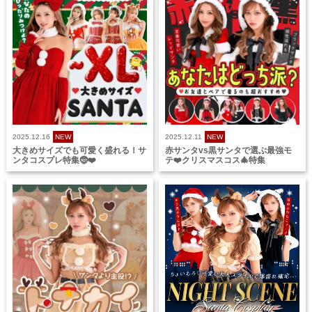
2025.12.16
NEW
2025.12.11
NEW
大きめサイズでも可愛く盛れる！サ
赤サンタvs黒サンタで選ぶ最強モ
ンタコスプレ特集🤶❤️
テ❤️クリスマスコス🎄特集