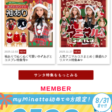
2025.12.02
NEW
2025.11.27
NEW
袖ありでぬくぬく可愛い☃️💕あざと
人気アニマルコスまとめ｜爆盛れク
コスプレ特集🎅✨
リスマス特集🎄✨
サンタ特集をもっとみる
MEMBER