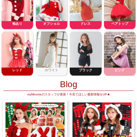
袖あり
オフショル
ドレス
ベアトップ
レッド
ホワイト
ブラック
ピンク
Blog
myMinetteのスタッフが更新！今見てほしい最新情報をUP★