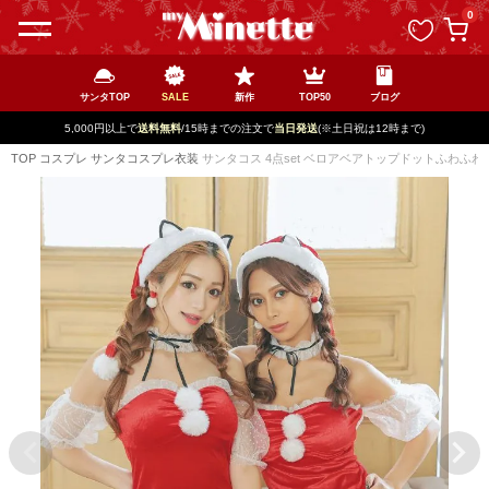
ペー
0
ジト
ップ
へ
サンタTOP
SALE
新作
TOP50
ブログ
5,000円以上で
送料無料
/15時までの注文で
当日発送
(※土日祝は12時まで)
TOP
コスプレ
サンタコスプレ衣装
サンタコス 4点set ベロアベアトップドットふわふ