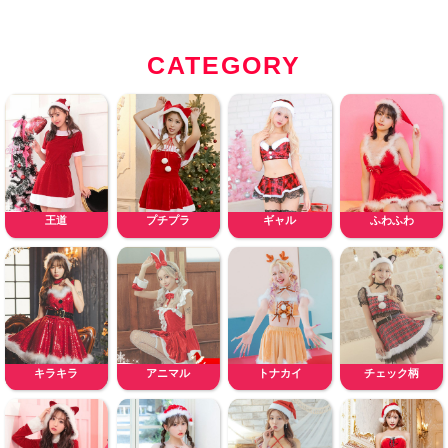
CATEGORY
王道
プチプラ
ギャル
ふわふわ
キラキラ
アニマル
トナカイ
チェック柄