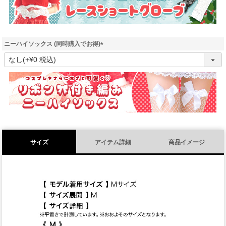
ニーハイソックス (同時購入でお得)
(
必
須
)
サイズ
アイテム詳細
商品イメージ