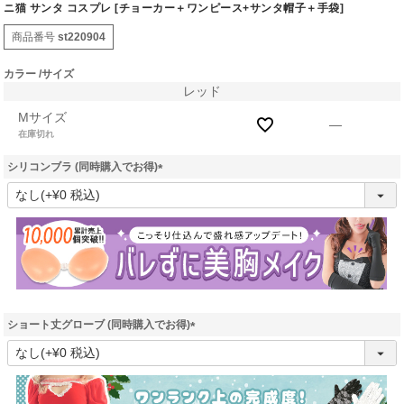
ニ猫 サンタ コスプレ [チョーカー＋ワンピース+サンタ帽子＋手袋]
商品番号
st220904
カラー
サイズ
レッド
Mサイズ
—
在庫切れ
シリコンブラ (同時購入でお得)
(
必
須
)
ショート丈グローブ (同時購入でお得)
(
必
須
)