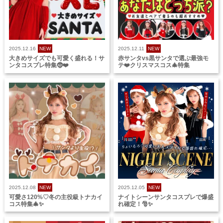
2025.12.16
NEW
2025.12.11
NEW
大きめサイズでも可愛く盛れる！サ
赤サンタvs黒サンタで選ぶ最強モ
ンタコスプレ特集🤶❤️
テ❤️クリスマスコス🎄特集
2025.12.08
NEW
2025.12.05
NEW
可愛さ120%♡冬の主役級トナカイ
ナイトシーンサンタコスプレで爆盛
コス特集🎄✨
れ確定！🎅✨