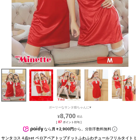
ガーリーなサンタ猫ちゃんに♥
8,700
¥
87
[
ポイント付与 ]
なら
月々2,900円
から。分割手数料無料
サンタコス 4点set ベロアベアトップドットふわふわチュールフリルタイトミ