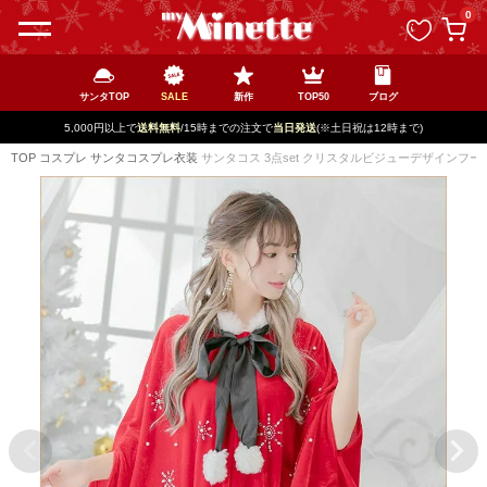
ペー
0
ジト
ップ
へ
サンタTOP
SALE
新作
TOP50
ブログ
5,000円以上で
送料無料
/15時までの注文で
当日発送
(※土日祝は12時まで)
TOP
コスプレ
サンタコスプレ衣装
サンタコス 3点set クリスタルビジューデザインフー