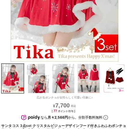
広がるポンチョが女性らしく可愛い印象に♪
7,700
¥
77
[
ポイント付与 ]
なら
月々2,566円
から。分割手数料無料
サンタコス 3点set クリスタルビジューデザインフード付きふわふわポンチョ