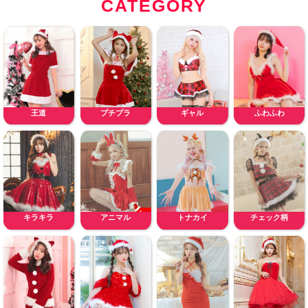
CATEGORY
王道
プチプラ
ギャル
ふわふわ
キラキラ
アニマル
トナカイ
チェック柄