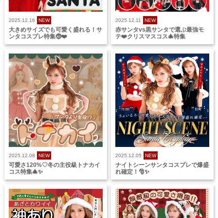
2025.12.16
NEW
2025.12.11
NEW
大きめサイズでも可愛く盛れる！サ
赤サンタvs黒サンタで選ぶ最強モ
ンタコスプレ特集🤶❤️
テ❤️クリスマスコス🎄特集
2025.12.08
NEW
2025.12.05
NEW
可愛さ120%♡冬の主役級トナカイ
ナイトシーンサンタコスプレで爆盛
コス特集🎄✨
れ確定！🎅✨