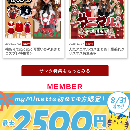
2025.12.02
NEW
2025.11.27
NEW
袖ありでぬくぬく可愛い☃️💕あざと
人気アニマルコスまとめ｜爆盛れク
コスプレ特集🎅✨
リスマス特集🎄✨
サンタ特集をもっとみる
MEMBER