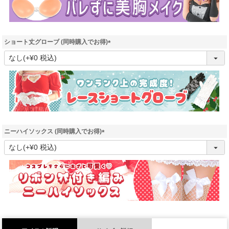
ショート丈グローブ (同時購入でお得)
(
必
須
)
ニーハイソックス (同時購入でお得)
(
必
須
)