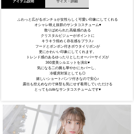
アイテム説明
サイズ・詳細
ふわっと広がるポンチョが女性らしく可愛い印象にしてくれる
オシャレ映え抜群のサンタコスチューム♥
散りばめられた高級感のある
クリスタルビジューがポイントに
キラキラ煌めく存在感をプラス♪
フードとポンポン付きボウタイリボンが
更にかわいい印象にしてくれます。
トレンド感のあるゆったりとしたオーバーサイズが
360度美シルエットを演出♥
気になる二の腕も華やかにカバーし、
冷暖房対策としても◎
嬉しいショートパンツ付きなので安心♪
露出も控えめなので体型も気にせず着用していただける
とってもcuteなサンタコスチュームです♥