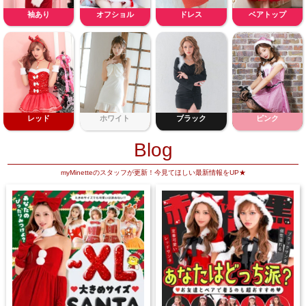
袖あり
オフショル
ドレス
ベアトップ
レッド
ホワイト
ブラック
ピンク
Blog
myMinetteのスタッフが更新！今見てほしい最新情報をUP★