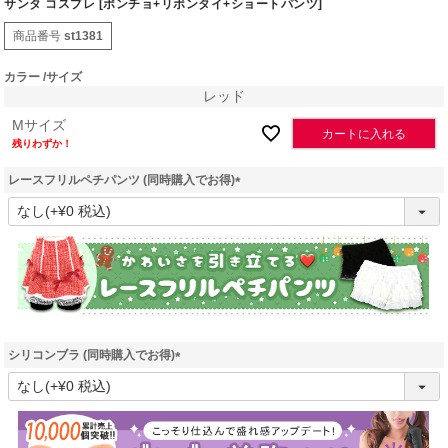
サンタ コスプレ [ポンチョ+リボンタイ+ショートパンツ]
商品番号
st1381
カラー
サイズ
レッド
Mサイズ
カートに入れる
残りわずか！
レースフリルペチパンツ (同時購入でお得)
(
必
須
)
シリコンブラ (同時購入でお得)
(
必
須
)