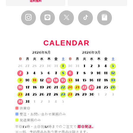
送料無料
CALENDAR
2026年8月
2026年9月
日
月
火
水
木
金
土
日
月
火
水
木
金
土
26
27
28
29
30
31
1
30
31
1
2
3
4
5
2
3
4
5
6
7
8
6
7
8
9
10
11
12
9
10
11
12
13
14
15
13
14
15
16
17
18
19
16
17
18
19
20
21
22
20
21
22
23
24
25
26
23
24
25
26
27
28
29
27
28
29
30
1
2
3
30
31
1
2
3
4
5
■
休業日
■
受注・お問い合わせ業務のみ
■
発送業務のみ
平日15時・土日祝12時までのご注文で 
即日発送。
※一部、予約商品お取り寄せ商品は除きます。
