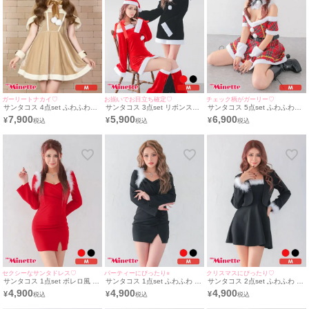
ガーリートナカイ♡
お揃いでお目立ち確定♡
チェック柄がガーリー♡
サンタコス 4点set ふわふわフ
サンタコス 3点set リボンスト
サンタコス 5点set ふわふわガ
レアミニ丈 ポンポン サテン リ
ラップ オフショル プチプラ サ
ーリーチェック サンタ コスプ
7,900
5,900
6,900
¥
¥
¥
ボン付き フードケープ トナカ
ンタ コスプレ [ワンピース+帽
レ [ワンピース+サンタ帽子+つ
イアニマル サンタ コスプレ
子+レッグウォーマー]
け襟+アームアクセ+ベルト](M
[フード付きケープ+ワンピース
サイズ)
＋カフス＋透明ストラップ]
セクシーなサンタドレス♡
パーティーにぴったり⭐︎
クリスマスにぴったり♡
サンタコス 1点set ボレロ風 長
サンタコス 1点set ふわふわ タ
サンタコス 2点set ふわふわ フ
袖 ふわふわ タイト スリット
イト ボレロ風 長袖 スリット
レア キャミソール サンタドレ
4,900
4,900
4,900
¥
¥
¥
サンタドレス (Mサイズ)
サンタドレス (Mサイズ)
ス [ワンピース+ボレロ]（Mサ
イズ）