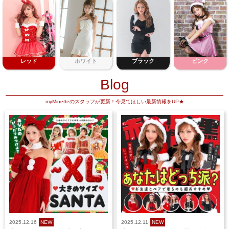
レッド
ホワイト
ブラック
ピンク
Blog
myMinetteのスタッフが更新！今見てほしい最新情報をUP★
2025.12.16
NEW
2025.12.11
NEW