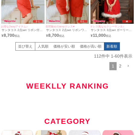
お得な2wayアイテム♪
谷間魅せのsexyドレス♥
ドレス風なセクシーサンタ♪
サンタコス 2点set リボン付き
サンタコス 2点set リボンワン
サンタコス 3点set ガーリーリ
ワンショルダータイトシースル
ショルダージップシアーレース
ボン付きキラキラツイード サ
8,700
8,700
11,000
¥
¥
¥
ーフラワーレース サンタ コス
サンタ コスプレ [ワンピース
ンタ コスプレ [ワンピース+サ
プレ [ワンピース+サンタ帽子]
+サンタ帽子](S～L)
ンタ帽子＋ガーターリング]
(S～L)
並び替え
人気順
価格が安い順
価格が高い順
新着順
112
件中
1
-
60
件表示
1
2
WEEKLLY RANKING
CATEGORY