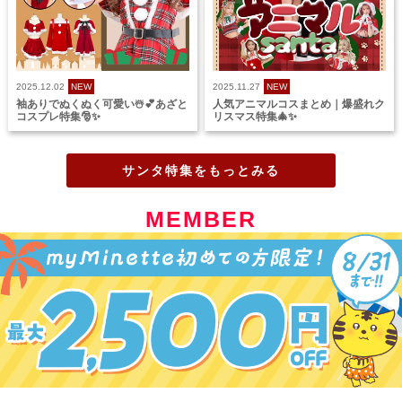
2025.12.02
NEW
2025.11.27
NEW
袖ありでぬくぬく可愛い☃️💕あざと
人気アニマルコスまとめ｜爆盛れク
コスプレ特集🎅✨
リスマス特集🎄✨
サンタ特集をもっとみる
MEMBER