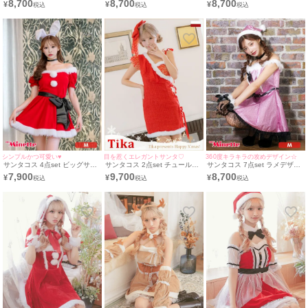
8,700
8,700
8,700
¥
¥
¥
デザインオフショルダー王道
わふわボアトナカイアニマル
わふわフレアミニ丈トナカイア
サンタ コスプレ [ワンピース
サンタ コスプレ [フード付きケ
ニマル サンタ コスプレ [フー
+ベルト＋サンタ帽子＋透明ス
ープ+ワンピース＋カフス＋透
ド付きケープ+ワンピース＋カ
トラップ]
明ストラップ]
フス＋透明ストラップ]
シンプルかつ可愛い♥
目を惹くエレガントサンタ♡
360度キラキラの攻めデザイン☆
サンタコス 4点set ビッグサテ
サンタコス 2点set チュールネ
サンタコス 7点set ラメデザイ
ンリボンベルト付きオフショル
ット付きダブルリボンクリップ
ンビジューリボン×ドットチュ
7,900
9,700
8,700
¥
¥
¥
ふわふわファーバニーアニマル
フリルワンショルダーラメツイ
ールガーリーピンク王道 ふわ
サンタ コスプレ [チョーカー
ードプチプラ サンタ コスプレ
ふわ サンタ コスプレ [帽子＋
+ワンピース＋リボン＋カチュ
ドレス [ワンピース+ヘアリボ
チョーカー＋リボンブローチ＋
ーシャ]
ン](S～L)
ワンピース+透明ストラップ＋
グローブ＋ベルト]