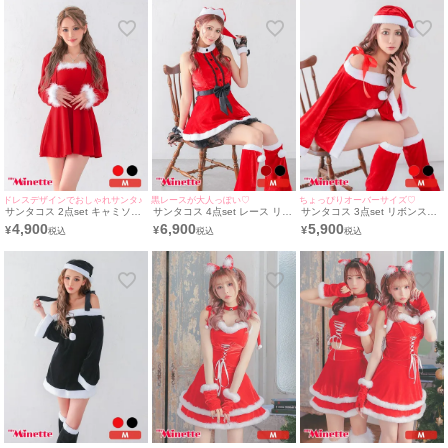
ドレスデザインでおしゃれサンタ♪
黒レースが大人っぽい♡
ちょっぴりオーバーサイズ♡
サンタコス 2点set キャミソー
サンタコス 4点set レース リボ
サンタコス 3点set リボンスト
ル ふわふわ フレア サンタドレ
ン ノースリーブ スカート Aラ
ラップ オフショル プチプラ サ
4,900
6,900
5,900
¥
¥
¥
ス [ワンピース+ボレロ]（Mサ
イン プチプラ サンタ コスプレ
ンタ コスプレ [ワンピース+帽
イズ）
[ワンピース+帽子+手袋+レッグ
子+レッグウォーマー]
ウォーマー](Mサイズ)