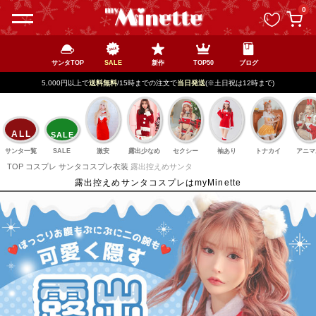
ペー
0
ジト
ップ
へ
サンタTOP
SALE
新作
TOP50
ブログ
5,000円以上で
送料無料
/15時までの注文で
当日発送
(※土日祝は12時まで)
ALL
SALE
サンタ一覧
SALE
激安
露出少なめ
セクシー
袖あり
トナカイ
アニマ
TOP
コスプレ
サンタコスプレ衣装
露出控えめサンタ
露出控えめサンタコスプレはmyMinette