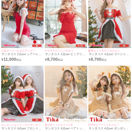
上品ガーリ―な大人サンタ♡
キラキラビジュー付き☆
豪華なミニ丈サンタさん☆
サンタコス 2点set シアーレー
サンタコス 2点set ビッグリボ
サンタコス 4点set ゴージャス
スふわふわファーショルダーエ
ンデザインマーメイドフリルジ
ふわふわボリュームフリルキラ
11,000
8,700
8,700
¥
¥
¥
レガントタイト サンタ コスプ
ャガードガーリー サンタ コス
メトップオフショル王道 サン
レ ドレス [ワンピース+サンタ
プレ ドレス [ワンピース+カチ
タ コスプレ [ワンピース+ベル
帽子]
ューシャ](S～XL)
ト＋サンタ帽子＋透明ストラッ
プ]
エレガントなプリンセスサンタ♡
差が付くトナカイコス♥
CUTEなフードスタイル♡
サンタコス 4点set フロントブ
サンタコス 4点set ベアトップ
サンタコス 4点set ポンポンサ
ラックふわふわチュールフリル
ミニワンピ＆ツノ付きケープふ
テンリボン付きフードケープふ