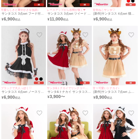
可愛らしさと華やかさを強調♪
レースアップから谷間が覗く❤︎
甘辛ねこサンタ♡
サンタコス 3点set フード付き
サンタコス 3点set ツイード ラ
[新作]サンタコス 4点set 猫耳
ふわふわポンチョ クリスタル
メ フレアスカート フロントレ
付きケープ レースアップ ベア
6,900
11,000
6,900
¥
¥
¥
ビジュー デザイン サンタ コス
ースアップ フリル リボンビジ
ワンピース 猫 アニマル ふわふ
プレ [ポンチョ+リボンタイ+シ
ュー セットアップ ドレスサン
わ サンタ コスプレ [フード付
ョートパンツ]
タ コスプレ [トップス+スカー
きケープ＋ワンピース＋カフス
ト+カチューシャ]
＋透明ストラップ]
ブラックで大人っぽく♡
サンタ&トナカイでリンクコーデ♡
甘々可愛いトナカイ♪
サンタコス 4点set ノースリー
サンタ&トナカイ サンタコス
[新作]サンタコス 7点set ふわ
ブ フレアスカート レース リボ
セットアップ ねこ耳ケープ フ
ふわ トナカイ オフショル フレ
3,900
〜
6,900
8,900
¥
¥
¥
ン Aライン プチプラ サンタ コ
レア ふわふわ トナカイ オフシ
ア セットアップ コスプレ [カ
スプレ [ワンピース+帽子+手袋
ョル コスプレ
チューシャ+付け襟＋トップス
+レッグウォーマー](Mサイズ)
＋透明ストラップ＋スカート＋
ベルト＋ガーターリング]