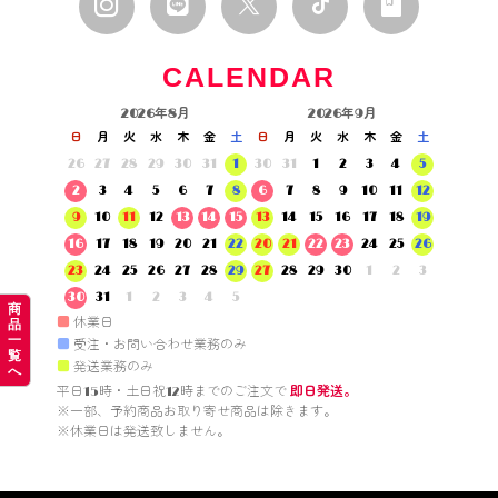
CALENDAR
2026年8月
2026年9月
日
月
火
水
木
金
土
日
月
火
水
木
金
土
26
27
28
29
30
31
1
30
31
1
2
3
4
5
2
3
4
5
6
7
8
6
7
8
9
10
11
12
9
10
11
12
13
14
15
13
14
15
16
17
18
19
16
17
18
19
20
21
22
20
21
22
23
24
25
26
23
24
25
26
27
28
29
27
28
29
30
1
2
3
30
31
1
2
3
4
5
商
■
休業日
品
一
■
受注・お問い合わせ業務のみ
覧
■
発送業務のみ
へ
平日15時・土日祝12時までのご注文で 
即日発送。
※一部、予約商品お取り寄せ商品は除きます。

※休業日は発送致しません。
