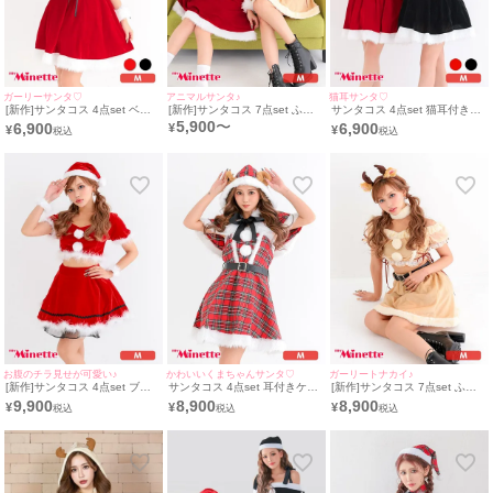
ガーリーサンタ♡
アニマルサンタ♪
猫耳サンタ♡
[新作]サンタコス 4点set ベア
[新作]サンタコス 7点set ふわ
サンタコス 4点set 猫耳付きケ
ワンピース 猫耳付きケープ レ
ふわ トナカイ オフショル セッ
ープ レースアップ ベアワンピ
5,900
〜
6,900
6,900
¥
¥
¥
ースアップ 猫 アニマル ふわふ
トアップ ねこ耳ケープ フレア
ース 猫 アニマル ふわふわ サ
わ サンタ コスプレ [フード付
コスプレ [カチューシャ+付け
ンタ コスプレ [フード付きケー
きケープ＋ワンピース＋カフス
襟＋トップス＋透明ストラップ
プ＋ワンピース＋カフス＋透明
＋透明ストラップ]
＋スカート＋ベルト＋ガーター
ストラップ]
リング]
お腹のチラ見せが可愛い♪
かわいいくまちゃんサンタ♡
ガーリートナカイ♪
[新作]サンタコス 4点set ブラ
サンタコス 4点set 耳付きケー
[新作]サンタコス 7点set ふわ
ックレース セットアップ ふわ
プ タータンチェック ふわふわ
ふわ トナカイ オフショル フレ
9,900
8,900
8,900
¥
¥
¥
ふわ フレアスカート サンタ コ
ベアー フレア アニマル サンタ
ア セットアップ コスプレ [カ
スプレ [トップス+スカート+帽
コスプレ [フード付きケープ＋
チューシャ+付け襟＋トップス
子+リストバンド]
ワンピース+ベルト＋透明スト
＋透明ストラップ＋スカート＋
ラップ]
ベルト＋ガーターリング]