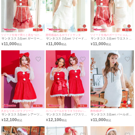
ツイード生地で周りと差をつけれちゃう！
透明感溢れるホワイトサンタ
ツイード生地のガーリーにゃんこサンタ♡
サンタコス 2点set ガーリーフ
サンタコス 2点set ツイードリ
サンタコス 2点set ウエストカ
レアスカートリボンツイードレ
ボンデザインウエストカットガ
ットツイードリボンフレアスカ
11,000
11,000
11,000
¥
¥
¥
ースウエストカット猫アニマル
ーリーフレアスカート猫アニマ
ートガーリーペア猫アニマル
サンタ コスプレ [ワンピース＋
ル サンタ コスプレ[ワンピース
サンタ コスプレ [ワンピース＋
ヘッドドレス](S～L)
＋ヘッドドレス](S～L)
ヘッドドレス](S～L)
大きなリボンがラブリー♡
スパンコールがキラキラかわいい♡
透明感UP♡
サンタコス 2点set シアーツイ
サンタコス 2点set パフスリー
サンタコス 2点set パールボタ
ードパフスリーブ袖ありレース
ブ袖ありシアーツイードレース
ン付き総レースハイネックリボ
12,100
12,100
11,000
¥
¥
¥
スパンコールフレアスカートガ
スパンコールフレアスカートガ
ンタイト サンタ コスプレ ドレ
ーリー王道 サンタ コスプレ
ーリー王道ペア サンタ コスプ
ス [ワンピース+サンタ帽子]
[ワンピース＋カチューシャ](S
レ [ワンピース＋カチューシャ]
～L)
(S～L)