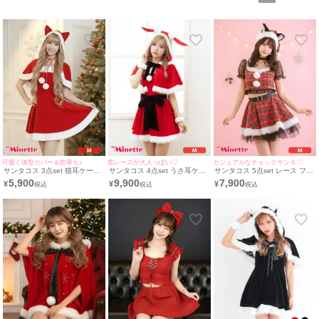
可愛く体型カバー＆防寒も♪
黒レースが大人っぽい♡
カジュアルなチェックサンタ♡
サンタコス 3点set 猫耳ケープ
サンタコス 4点set うさ耳ケー
サンタコス 5点set レース フリ
ベアワンピ プチプラ サンタ コ
プ&ウエストリボン付き サンタ
ル タータンチェック柄 セパレ
5,900
9,900
7,900
¥
¥
¥
スプレ [ワンピース+ねこみみ
コスプレ [ワンピース+ケープ
ート ふわふわ Aライン 猫アニ
ケープ+透明ストラップ]
+リストバンド+ウエストリボ
マル サンタ コスプレ [チョー
ン]
カー＋トップス+スカート＋ベ
ルト＋サンタ帽子]