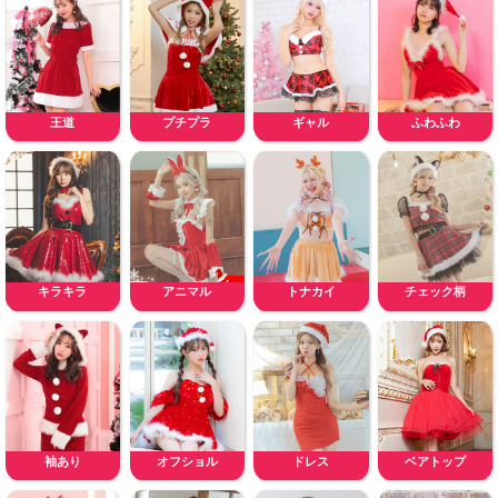
王道
プチプラ
ギャル
ふわふわ
キラキラ
アニマル
トナカイ
チェック柄
袖あり
オフショル
ドレス
ベアトップ