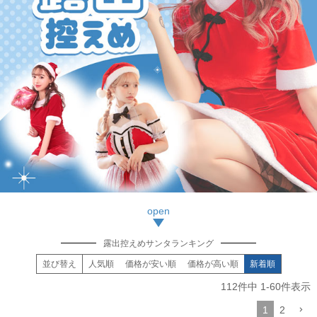
露出控えめサンタランキング
並び替え
人気順
価格が安い順
価格が高い順
新着順
112
件中
1
-
60
件表示
1
2