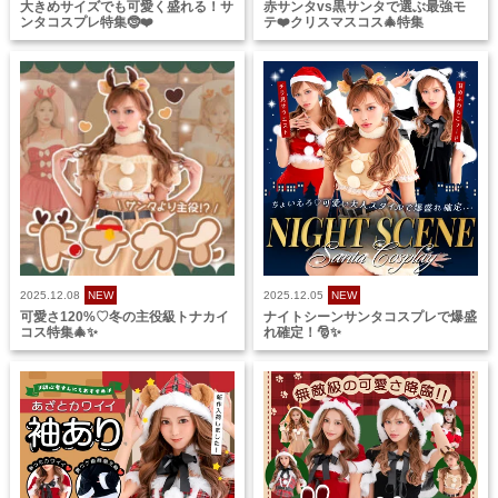
大きめサイズでも可愛く盛れる！サ
赤サンタvs黒サンタで選ぶ最強モ
ンタコスプレ特集🤶❤️
テ❤️クリスマスコス🎄特集
2025.12.08
NEW
2025.12.05
NEW
可愛さ120%♡冬の主役級トナカイ
ナイトシーンサンタコスプレで爆盛
コス特集🎄✨
れ確定！🎅✨