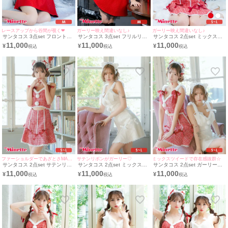
レースアップから谷間が覗く❤︎
ガーリー映え間違いなし♪
ガーリー映え間違いなし♪
サンタコス 3点set フロントレ
サンタコス 3点set フリルリボ
サンタコス 2点set ミックスツ
ースアップフリルリボンビジュ
ンビジューフロントレースアッ
イードウエストカットサテンリ
11,000
11,000
11,000
¥
¥
¥
ーツイードラメフレアスカート
プツイードラメフレアスカート
ボンフレアスカートガーリー猫
セットアップドレスサンタ コ
セットアップドレスサンタ コ
アニマルサンタ コスプレ ドレ
スプレ [トップス+スカート+カ
スプレ [トップス+スカート+カ
ス [ワンピース＋ヘッドドレス]
チューシャ]
チューシャ]
(S～L)
ファーショルダーであざとさMAX！！
サテンリボンがガーリー♡
ミックスツイードで存在感抜群☆
サンタコス 2点set サテンリボ
サンタコス 2点set ミックスツ
サンタコス 2点set ガーリーリ
ンミックスツイードウエストカ
イードガーリーリボンレースウ
ボンツイードミックスレースウ
11,000
11,000
11,000
¥
¥
¥
ットフレアスカートガーリー猫
エストカットフレアスカート猫
エストカットフレアスカートペ
アニマル サンタ コスプレ ドレ
アニマル サンタ コスプレ ドレ
ア猫アニマル サンタ コスプレ
ス [ワンピース＋ヘッドドレス]
ス [ワンピース＋ヘッドドレス]
ドレス [ワンピース＋ヘッドド
(S～L)
(S～L)
レス](S～L)