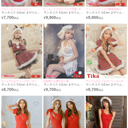
メルヘンなうさちゃんに♡
もこもこトナカイコスで可愛く♥
フィッシュテールで脚長効果◎
サンタコス 4点set まやりん着
サンタコス 6点set まやりん着
サンタコス 3点set まやりん着
用ふわふわ白いファー垂れ耳デ
用レースアップコルセットクロ
用キラメ付きふわふわホワイト
7,700
9,900
9,900
¥
¥
¥
ザインポンポン付きベアトップ
スホルターネックトナカイアニ
チュールアメリカンスリーブク
ワンピースバニーアニマル サ
マルふわふわ サンタ コスプレ
ラシカルガーリー王道 サンタ
ンタ コスプレ [フード付きケー
[チョーカー+ワンピース+コル
コスプレ [ワンピース+サンタ
プ＋ワンピース＋カフス＋透明
セット+カチューシャ＋付け袖
帽子+付け袖]
ストラップ]
＋透明ストラップ]
カジュアルなチェックサンタ♡
お顔周りも華やかに✿
アイドルのようなガーリーさに♥
サンタコス 5点set まやりん着
サンタコス 2点set まやりん着
サンタコス 4点set まやりん着
用レースフリルタータンチェッ
用シアーレースサイドドットチ
用ベアー耳付きケープタータン
8,700
9,700
9,700
¥
¥
¥
ク柄セパレートふわふわAライ
ュールワンショルダーツイード
チェックふわふわフレア アニ
ン猫アニマル サンタ コスプレ
タイトプチプラ サンタ コスプ
マル サンタ コスプレ [フード
[チョーカー＋トップス+スカー
レ ドレス [ワンピース+ヘアリ
付きケープ＋ワンピース+ベル
ト＋ベルト＋サンタ帽子]
ボン](S～L)
ト＋透明ストラップ]