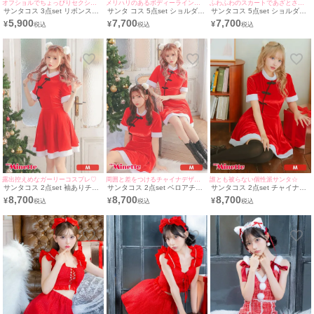
オフショルでちょっぴりセクシー♡
メリハリのあるボディーラインをメイク☆
ふわふわのスカートであざとさMAX♪
サンタコス 3点set リボンスト
サンタ コス 5点set ショルダー
サンタコス 5点set ショルダー
ラップオフショルプチプラ サ
リボンフロントレースアップセ
リボンレースアップセットアッ
5,900
7,700
7,700
¥
¥
¥
ンタ コスプレ [ワンピース+帽
ットアップ二段フレアスカート
プ二段フレアスカートドレスガ
子+レッグウォーマー]
ドレスガーリー猫アニマルサン
ーリー猫アニマルサンタ コス
タ コスプレ [チョーカー＋トッ
プレ [チョーカー＋トップス＋
プス＋スカート＋カチューシャ
スカート＋カチューシャ＋グロ
＋グローブ]
ーブ]
露出控えめなガーリーコスプレ♡
周囲と差をつけるチャイナデザイン♪
誰とも被らない個性派サンタ☆
サンタコス 2点set 袖ありチャ
サンタコス 2点set ベロアチャ
サンタコス 2点set チャイナデ
イナデザインベロアフレアスカ
イナデザイン袖ありフレアスカ
ザインベロアフレアスカートガ
8,700
8,700
8,700
¥
¥
¥
ートガーリーサンタ コスプレ
ートガーリーサンタ コスプレ
ーリーサンタ コスプレ [ワンピ
[ワンピース＋ポンポン]
[ワンピース＋ポンポン]
ース＋ポンポン]